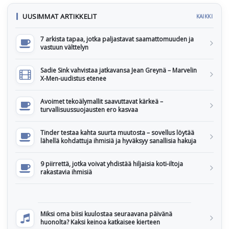
UUSIMMAT ARTIKKELIT
KAIKKI
7 arkista tapaa, jotka paljastavat saamattomuuden ja
vastuun välttelyn
Sadie Sink vahvistaa jatkavansa Jean Greynä – Marvelin
X-Men-uudistus etenee
Avoimet tekoälymallit saavuttavat kärkeä –
turvallisuussuojausten ero kasvaa
Tinder testaa kahta suurta muutosta – sovellus löytää
lähellä kohdattuja ihmisiä ja hyväksyy sanallisia hakuja
9 piirrettä, jotka voivat yhdistää hiljaisia koti-iltoja
rakastavia ihmisiä
Miksi oma biisi kuulostaa seuraavana päivänä
huonolta? Kaksi keinoa katkaisee kierteen