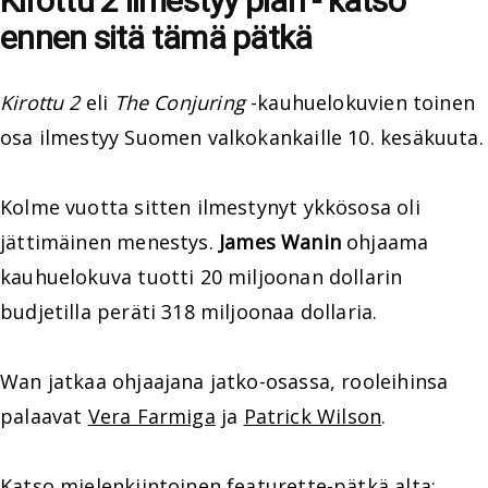
Kirottu 2 ilmestyy pian - katso
ennen sitä tämä pätkä
Kirottu 2
eli
The Conjuring
-kauhuelokuvien toinen
osa ilmestyy Suomen valkokankaille 10. kesäkuuta.
Kolme vuotta sitten ilmestynyt ykkösosa oli
jättimäinen menestys.
James Wanin
ohjaama
kauhuelokuva tuotti 20 miljoonan dollarin
budjetilla peräti 318 miljoonaa dollaria.
Wan jatkaa ohjaajana jatko-osassa, rooleihinsa
palaavat
Vera Farmiga
ja
Patrick Wilson
.
Katso mielenkiintoinen featurette-pätkä alta: