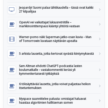
Jeopardy! Suomi palaa tähtikaudella – tässä ovat kaikki
27 kilpailijaa
OpenAI vei vaikuttajat luksusretriitille –
markkinointitempaus kääntyi yhtiötä vastaan
Warner-pomo näki Superman-jatko-osan kuvia – Man
of Tomorrowin luvataan näyttävän upealta
5 arkista lausetta, jotka kertovat syvästä kiintymyksestä
Sam Altman ehdotti ChatGPT-podcastia lasten
koulumatkalle – vastakommentti keräsi yli
kymmenkertaisesti tykkäyksiä
6 töksäyttävää lausetta, jotka voivat paljastaa heikon
itsetuntemuksen
Myspace suunnittelee paluuta: omistajat haluavat
haastaa algoritmien hallitseman somen