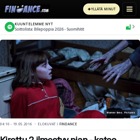
✦
YLLÄTÄ MINUT
KUUNTELEMME NYT
Soittolista: Bilepoppia 2026 - Suomihitit
Warner Bros. Pictures
04:10 - 19.05.2016
ELOKUVAT /
FINDANCE