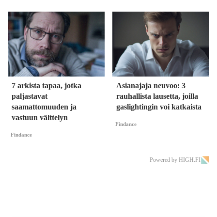
7 arkista tapaa, jotka
Asianajaja neuvoo: 3
paljastavat
rauhallista lausetta, joilla
saamattomuuden ja
gaslightingin voi katkaista
vastuun välttelyn
Findance
Findance
Powered by HIGH.FI