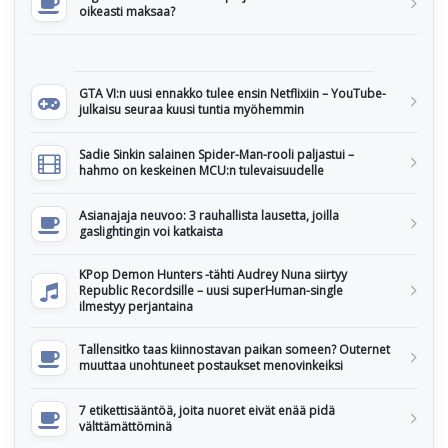
oikeasti maksaa?
GTA VI:n uusi ennakko tulee ensin Netflixiin – YouTube-
julkaisu seuraa kuusi tuntia myöhemmin
Sadie Sinkin salainen Spider-Man-rooli paljastui –
hahmo on keskeinen MCU:n tulevaisuudelle
Asianajaja neuvoo: 3 rauhallista lausetta, joilla
gaslightingin voi katkaista
KPop Demon Hunters -tähti Audrey Nuna siirtyy
Republic Recordsille – uusi superHuman-single
ilmestyy perjantaina
Tallensitko taas kiinnostavan paikan someen? Outernet
muuttaa unohtuneet postaukset menovinkeiksi
7 etikettisääntöä, joita nuoret eivät enää pidä
välttämättöminä