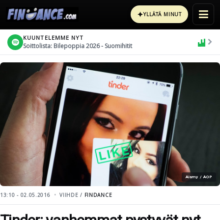
✦
YLLÄTÄ MINUT
KUUNTELEMME NYT
Soittolista: Bilepoppia 2026 - Suomihitit
Alamy / AOP
13:10 - 02.05.2016
VIIHDE /
FINDANCE