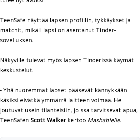
tulee nyt avuksi.
TeenSafe näyttää lapsen profiilin, tykkäykset ja
matchit, mikäli lapsi on asentanut Tinder-
sovelluksen.
Näkyville tulevat myös lapsen Tinderissä käymät
keskustelut.
- Yhä nuoremmat lapset pääsevät kännykkään
käsiksi eivätkä ymmärrä laitteen voimaa. He
joutuvat usein tilanteisiin, joissa tarvitsevat apua,
TeenSafen
Scott Walker
kertoo
Mashablelle
.