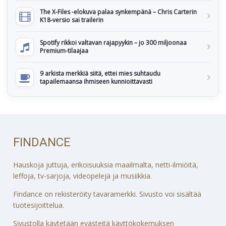
The X-Files -elokuva palaa synkempänä – Chris Carterin
K18-versio sai trailerin
Spotify rikkoi valtavan rajapyykin – jo 300 miljoonaa
Premium-tilaajaa
9 arkista merkkiä siitä, ettei mies suhtaudu
tapailemaansa ihmiseen kunnioittavasti
FINDANCE
Hauskoja juttuja, erikoisuuksia maailmalta, netti-ilmiöitä,
leffoja, tv-sarjoja, videopelejä ja musiikkia.
Findance on rekisteröity tavaramerkki. Sivusto voi sisältää
tuotesijoittelua.
Sivustolla käytetään evästeitä käyttökokemuksen