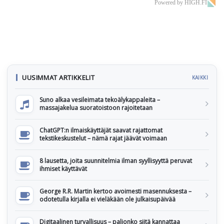
Powered by HIGH.FI
UUSIMMAT ARTIKKELIT
KAIKKI
Suno alkaa vesileimata tekoälykappaleita –
massajakelua suoratoistoon rajoitetaan
ChatGPT:n ilmaiskäyttäjät saavat rajattomat
tekstikeskustelut – nämä rajat jäävät voimaan
8 lausetta, joita suunnitelmia ilman syyllisyyttä peruvat
ihmiset käyttävät
George R.R. Martin kertoo avoimesti masennuksesta –
odotetulla kirjalla ei vieläkään ole julkaisupäivää
Digitaalinen turvallisuus – paljonko siitä kannattaa