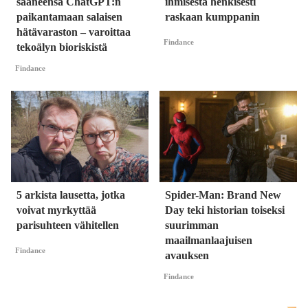
saaneensa ChatGPT:n
ihmisestä henkisesti
paikantamaan salaisen
raskaan kumppanin
hätävaraston – varoittaa
Findance
tekoälyn bioriskistä
Findance
5 arkista lausetta, jotka
Spider-Man: Brand New
voivat myrkyttää
Day teki historian toiseksi
parisuhteen vähitellen
suurimman
maailmanlaajuisen
Findance
avauksen
Findance