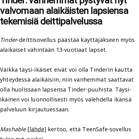
Tinder: vanhemmat pystyvät nyt
valvomaan alaikäisten lapsiensa
tekemisiä deittipalvelussa
Tinder
-deittisovellus päästää käyttäjäkseen myös
alaikäiset vähintään 13-vuotiaat lapset.
Vaikka täysi-ikäiset eivät voi olla Tinderin kautta
yhteydessä alaikäisiin, niin vanhemmat saattavat
olla huolissaan lapsensa Tinder-puuhista. Täysi-
ikäinen voi luonnollisesti myös valehdella ikänsä
palveluun kirjautuessaan.
Mashable
[lähde]
kertoo, että TeenSafe-sovellus