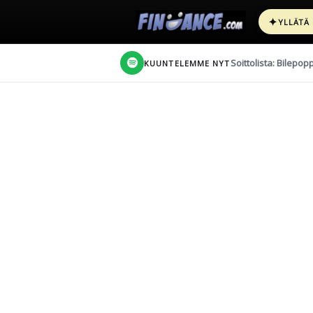
✦
YLLÄTÄ
Soittolista: Bilepop
KUUNTELEMME NYT