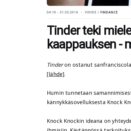
04:10 - 31.03.2016
VIIHDE /
FINDANCE
Tinder teki miel
kaappauksen - m
Tinder
on ostanut sanfranciscol
[lähde]
.
Humin tunnetaan samannimisestä 
kännykkäsovelluksesta Knock Kn
Knock Knockin ideana on yhteyde
ihmisiin. Käytännössä tarkoituks