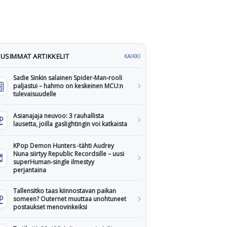
USIMMAT ARTIKKELIT
KAIKKI
Sadie Sinkin salainen Spider-Man-rooli
paljastui – hahmo on keskeinen MCU:n
tulevaisuudelle
Asianajaja neuvoo: 3 rauhallista
lausetta, joilla gaslightingin voi katkaista
KPop Demon Hunters -tähti Audrey
Nuna siirtyy Republic Recordsille – uusi
superHuman-single ilmestyy
perjantaina
Tallensitko taas kiinnostavan paikan
someen? Outernet muuttaa unohtuneet
postaukset menovinkeiksi