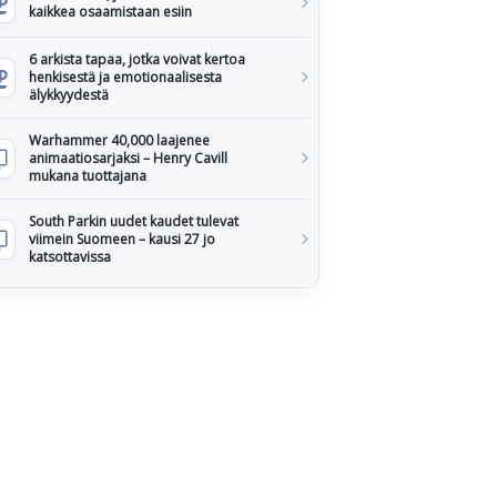
kaikkea osaamistaan esiin
6 arkista tapaa, jotka voivat kertoa
henkisestä ja emotionaalisesta
älykkyydestä
Warhammer 40,000 laajenee
animaatiosarjaksi – Henry Cavill
mukana tuottajana
South Parkin uudet kaudet tulevat
viimein Suomeen – kausi 27 jo
katsottavissa