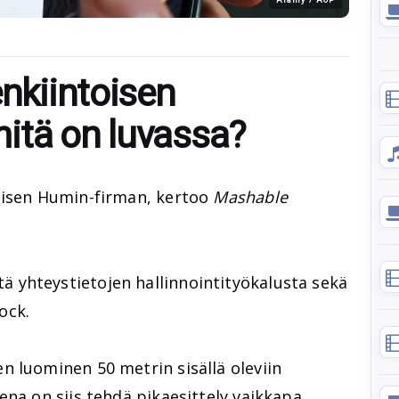
enkiintoisen
itä on luvassa?
aisen Humin-firman, kertoo
Mashable
yhteystietojen hallinnointityökalusta sekä
ock.
n luominen 50 metrin sisällä oleviin
ena on siis tehdä pikaesittely vaikkapa