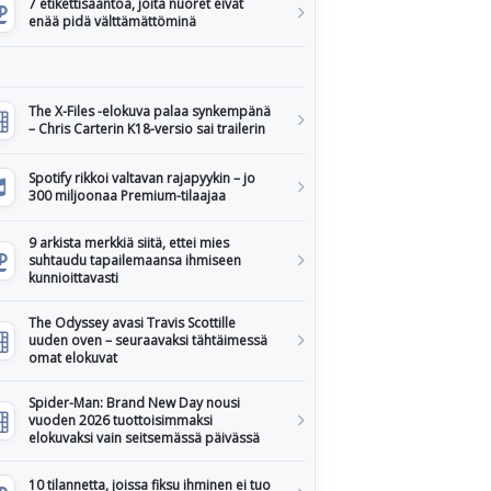
7 etikettisääntöä, joita nuoret eivät
enää pidä välttämättöminä
The X-Files -elokuva palaa synkempänä
– Chris Carterin K18-versio sai trailerin
Spotify rikkoi valtavan rajapyykin – jo
300 miljoonaa Premium-tilaajaa
9 arkista merkkiä siitä, ettei mies
suhtaudu tapailemaansa ihmiseen
kunnioittavasti
The Odyssey avasi Travis Scottille
uuden oven – seuraavaksi tähtäimessä
omat elokuvat
Spider-Man: Brand New Day nousi
vuoden 2026 tuottoisimmaksi
elokuvaksi vain seitsemässä päivässä
10 tilannetta, joissa fiksu ihminen ei tuo