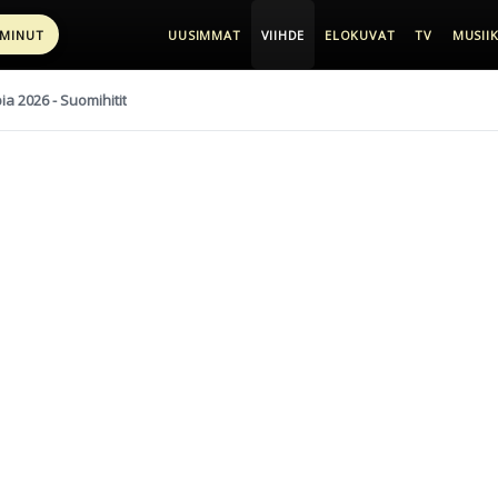
 MINUT
UUSIMMAT
VIIHDE
ELOKUVAT
TV
MUSIIK
pia 2026 - Suomihitit