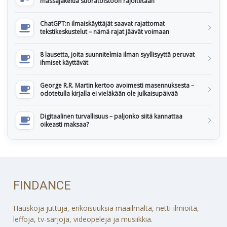
massajakelua suoratoistoon rajoitetaan
ChatGPT:n ilmaiskäyttäjät saavat rajattomat
tekstikeskustelut – nämä rajat jäävät voimaan
8 lausetta, joita suunnitelmia ilman syyllisyyttä peruvat
ihmiset käyttävät
George R.R. Martin kertoo avoimesti masennuksesta –
odotetulla kirjalla ei vieläkään ole julkaisupäivää
Digitaalinen turvallisuus – paljonko siitä kannattaa
oikeasti maksaa?
FINDANCE
Hauskoja juttuja, erikoisuuksia maailmalta, netti-ilmiöitä,
leffoja, tv-sarjoja, videopelejä ja musiikkia.