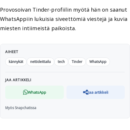
Provosoivan Tinder-profiilin myötä hän on saanut
WhatsAppiin lukuisia siveettömiä viestejä ja kuvia
miesten intiimeistä paikoista.
AIHEET
kännykät
nettideittailu
tech
Tinder
WhatsApp
JAA ARTIKKELI
WhatsApp
Jaa artikkeli
Myös Snapchatissa