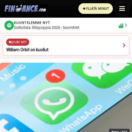
✦
YLLÄTÄ MINUT
KUUNTELEMME NYT
Soittolista: Bilepoppia 2026 - Suomihitit
JUURI NYT
William Orbit on kuollut
Alamy / AOP