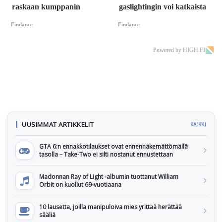
raskaan kumppanin
gaslightingin voi katkaista
Findance
Findance
Powered by HIGH.FI
UUSIMMAT ARTIKKELIT
KAIKKI
GTA 6:n ennakkotilaukset ovat ennennäkemättömällä
tasolla – Take-Two ei silti nostanut ennustettaan
Madonnan Ray of Light -albumin tuottanut William
Orbit on kuollut 69-vuotiaana
10 lausetta, joilla manipuloiva mies yrittää herättää
sääliä