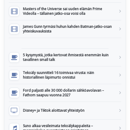
Masters of the Universe sai uuden elämän Prime
Videolla – tällainen jatko-osa voisi olla
James Gunn tyrmäsi huhun kahden Batman-jatko-osan
yhteiskuvauksista
5 kysymystä, jotka kertovat ihmisestä enemmän kuin
tavallinen small talk
Tekoäly suunnitteli 16 toimivaa virusta: näin
historiallinen läpimurto onnistui
Ford paljasti alle 30 000 dollarin sähköavolavan –
Fathom saapuu vuonna 2027
Disney+ ja Tiktok aloittavat yhteistyön
Suno alkaa vesileimata tekoälykappaleita –