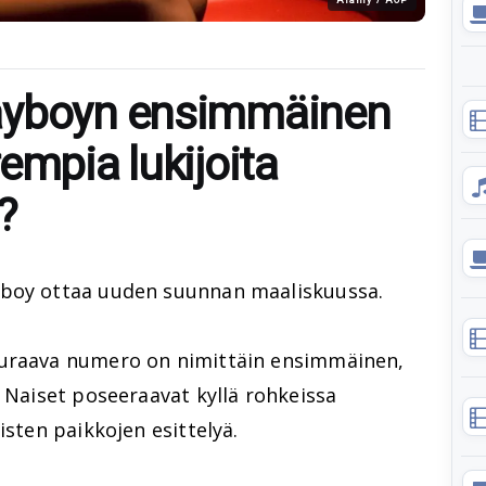
ayboyn ensimmäinen
empia lukijoita
?
yboy ottaa uuden suunnan maaliskuussa.
euraava numero on nimittäin ensimmäinen,
. Naiset poseeraavat kyllä rohkeissa
isten paikkojen esittelyä.