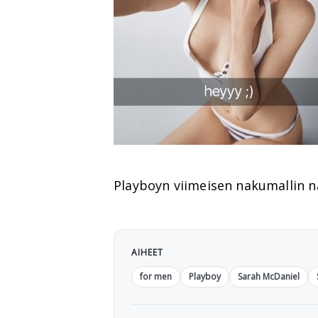
Playboyn viimeisen nakumallin 
AIHEET
for men
Playboy
Sarah McDaniel