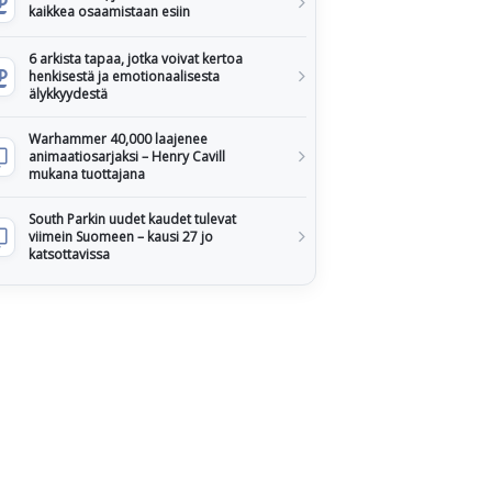
kaikkea osaamistaan esiin
6 arkista tapaa, jotka voivat kertoa
henkisestä ja emotionaalisesta
älykkyydestä
Warhammer 40,000 laajenee
animaatiosarjaksi – Henry Cavill
mukana tuottajana
South Parkin uudet kaudet tulevat
viimein Suomeen – kausi 27 jo
katsottavissa