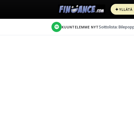
✦
YLLÄTÄ
Soittolista: Bilepop
KUUNTELEMME NYT