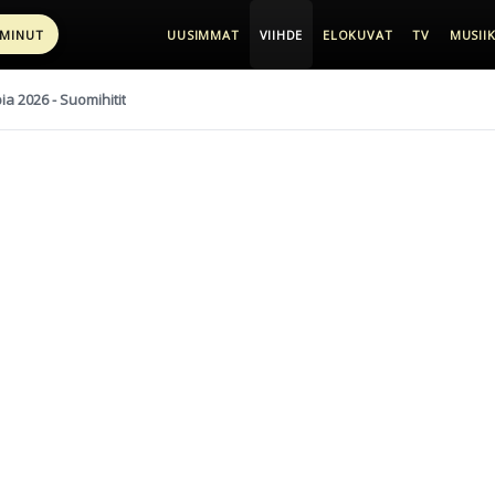
 MINUT
UUSIMMAT
VIIHDE
ELOKUVAT
TV
MUSIIK
pia 2026 - Suomihitit