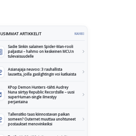
USIMMAT ARTIKKELIT
KAIKKI
Sadie Sinkin salainen Spider-Man-rooli
paljastui – hahmo on keskeinen MCU:n
tulevaisuudelle
Asianajaja neuvoo: 3 rauhallista
lausetta, joilla gaslightingin voi katkaista
KPop Demon Hunters -tähti Audrey
Nuna siirtyy Republic Recordsille – uusi
superHuman-single ilmestyy
perjantaina
Tallensitko taas kiinnostavan paikan
someen? Outernet muuttaa unohtuneet
postaukset menovinkeiksi