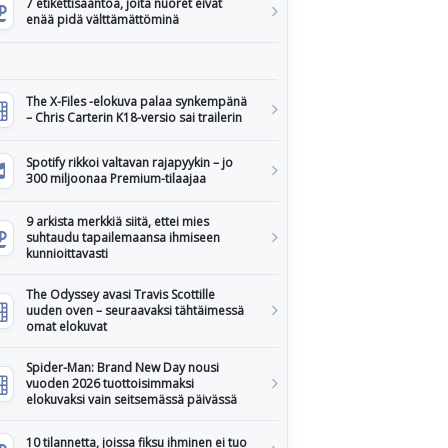
7 etikettisääntöä, joita nuoret eivät
enää pidä välttämättöminä
The X-Files -elokuva palaa synkempänä
– Chris Carterin K18-versio sai trailerin
Spotify rikkoi valtavan rajapyykin – jo
300 miljoonaa Premium-tilaajaa
9 arkista merkkiä siitä, ettei mies
suhtaudu tapailemaansa ihmiseen
kunnioittavasti
The Odyssey avasi Travis Scottille
uuden oven – seuraavaksi tähtäimessä
omat elokuvat
Spider-Man: Brand New Day nousi
vuoden 2026 tuottoisimmaksi
elokuvaksi vain seitsemässä päivässä
10 tilannetta, joissa fiksu ihminen ei tuo