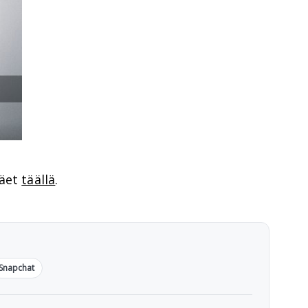
näet
täällä
.
Snapchat