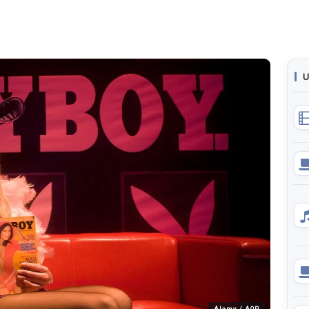
U
Alamy / AOP