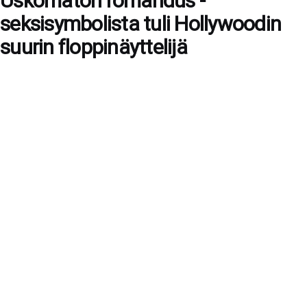
Uskomaton romahdus -
seksisymbolista tuli Hollywoodin
suurin floppinäyttelijä