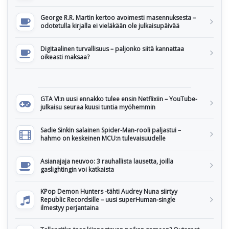
George R.R. Martin kertoo avoimesti masennuksesta –
odotetulla kirjalla ei vieläkään ole julkaisupäivää
Digitaalinen turvallisuus – paljonko siitä kannattaa
oikeasti maksaa?
GTA VI:n uusi ennakko tulee ensin Netflixiin – YouTube-
julkaisu seuraa kuusi tuntia myöhemmin
Sadie Sinkin salainen Spider-Man-rooli paljastui –
hahmo on keskeinen MCU:n tulevaisuudelle
Asianajaja neuvoo: 3 rauhallista lausetta, joilla
gaslightingin voi katkaista
KPop Demon Hunters -tähti Audrey Nuna siirtyy
Republic Recordsille – uusi superHuman-single
ilmestyy perjantaina