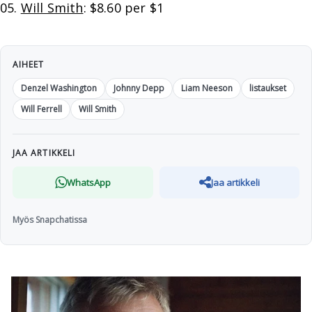
05.
Will Smith
: $8.60 per $1
AIHEET
Denzel Washington
Johnny Depp
Liam Neeson
listaukset
Will Ferrell
Will Smith
JAA ARTIKKELI
WhatsApp
Jaa artikkeli
Myös Snapchatissa