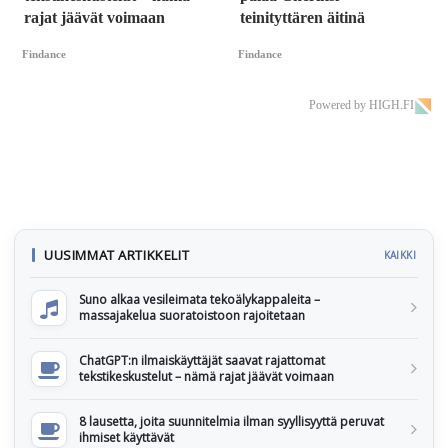
rajat jäävät voimaan
teinityttären äitinä
Findance
Findance
Powered by HIGH.FI
UUSIMMAT ARTIKKELIT
KAIKKI
Suno alkaa vesileimata tekoälykappaleita –
massajakelua suoratoistoon rajoitetaan
ChatGPT:n ilmaiskäyttäjät saavat rajattomat
tekstikeskustelut – nämä rajat jäävät voimaan
8 lausetta, joita suunnitelmia ilman syyllisyyttä peruvat
ihmiset käyttävät