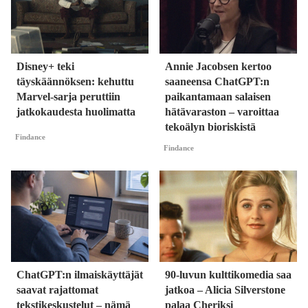
Disney+ teki
Annie Jacobsen kertoo
täyskäännöksen: kehuttu
saaneensa ChatGPT:n
Marvel-sarja peruttiin
paikantamaan salaisen
jatkokaudesta huolimatta
hätävaraston – varoittaa
tekoälyn bioriskistä
Findance
Findance
ChatGPT:n ilmaiskäyttäjät
90-luvun kulttikomedia saa
saavat rajattomat
jatkoa – Alicia Silverstone
tekstikeskustelut – nämä
palaa Cheriksi