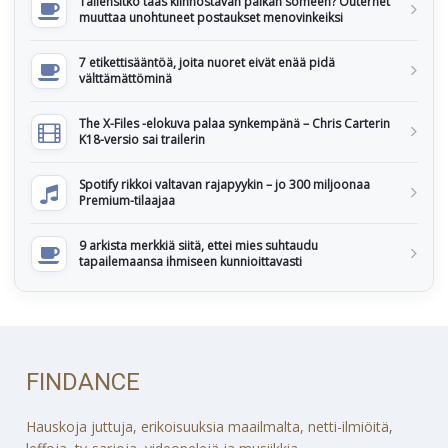
Tallensitko taas kiinnostavan paikan someen? Outernet
muuttaa unohtuneet postaukset menovinkeiksi
7 etikettisääntöä, joita nuoret eivät enää pidä
välttämättöminä
The X-Files -elokuva palaa synkempänä – Chris Carterin
K18-versio sai trailerin
Spotify rikkoi valtavan rajapyykin – jo 300 miljoonaa
Premium-tilaajaa
9 arkista merkkiä siitä, ettei mies suhtaudu
tapailemaansa ihmiseen kunnioittavasti
FINDANCE
Hauskoja juttuja, erikoisuuksia maailmalta, netti-ilmiöitä,