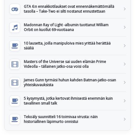
GTA 6:n ennakkotilaukset ovat ennennäkemättömällä
tasolla – Take-Two ei silti nostanut ennustettaan
Madonnan Ray of Light -albumin tuottanut William
Orbit on kuollut 69-vuotiaana
10 lausetta, joilla manipuloiva mies yrittää herättää
sääliä
Masters of the Universe sai uuden elämän Prime
Videolla – tällainen jatko-osa voisi olla
James Gunn tyrmäsi huhun kahden Batman-jatko-osan
yhteiskuvauksista
5 kysymystä, jotka kertovat ihmisestä enemmän kuin
tavallinen small talk
Tekoäly suunnitteli 16 toimivaa virusta: näin
historiallinen läpimurto onnistui