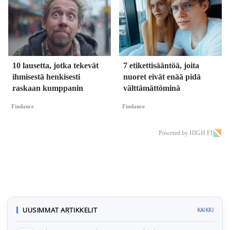
10 lausetta, jotka tekevät
7 etikettisääntöä, joita
ihmisestä henkisesti
nuoret eivät enää pidä
raskaan kumppanin
välttämättöminä
Findance
Findance
Powered by HIGH.FI
UUSIMMAT ARTIKKELIT
KAIKKI