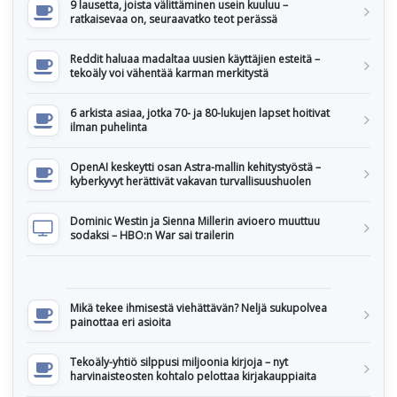
9 lausetta, joista välittäminen usein kuuluu –
ratkaisevaa on, seuraavatko teot perässä
Reddit haluaa madaltaa uusien käyttäjien esteitä –
tekoäly voi vähentää karman merkitystä
6 arkista asiaa, jotka 70- ja 80-lukujen lapset hoitivat
ilman puhelinta
OpenAI keskeytti osan Astra-mallin kehitystyöstä –
kyberkyvyt herättivät vakavan turvallisuushuolen
Dominic Westin ja Sienna Millerin avioero muuttuu
sodaksi – HBO:n War sai trailerin
Mikä tekee ihmisestä viehättävän? Neljä sukupolvea
painottaa eri asioita
Tekoäly-yhtiö silppusi miljoonia kirjoja – nyt
harvinaisteosten kohtalo pelottaa kirjakauppiaita