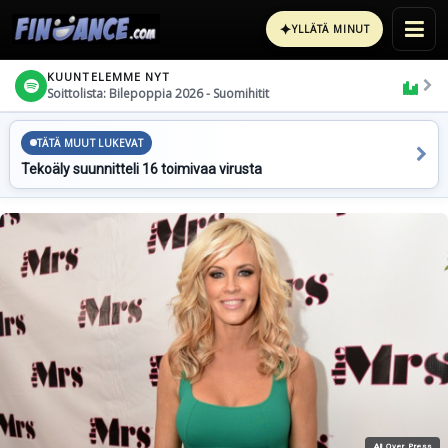
✦
YLLÄTÄ MINUT
KUUNTELEMME NYT
Soittolista: Bilepoppia 2026 - Suomihitit
TÄTÄ MUUT LUKEVAT
Tekoäly suunnitteli 16 toimivaa virusta
All Over Press