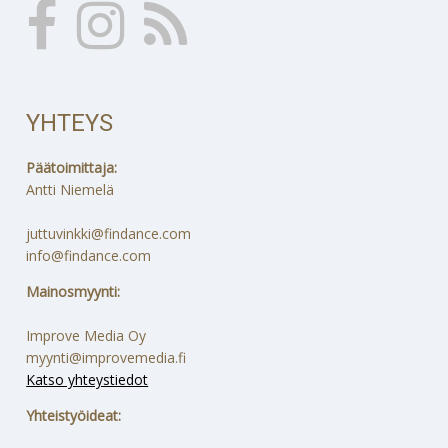
YHTEYS
Päätoimittaja:
Antti Niemelä
juttuvinkki@findance.com
info@findance.com
Mainosmyynti:
Improve Media Oy
myynti@improvemedia.fi
Katso yhteystiedot
Yhteistyöideat: