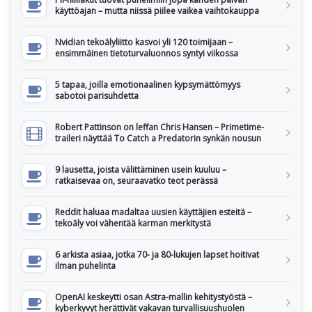
käyttöajan – mutta niissä piilee vaikea vaihtokauppa
Nvidian tekoälyliitto kasvoi yli 120 toimijaan –
ensimmäinen tietoturvaluonnos syntyi viikossa
5 tapaa, joilla emotionaalinen kypsymättömyys
sabotoi parisuhdetta
Robert Pattinson on leffan Chris Hansen – Primetime-
traileri näyttää To Catch a Predatorin synkän nousun
9 lausetta, joista välittäminen usein kuuluu –
ratkaisevaa on, seuraavatko teot perässä
Reddit haluaa madaltaa uusien käyttäjien esteitä –
tekoäly voi vähentää karman merkitystä
6 arkista asiaa, jotka 70- ja 80-lukujen lapset hoitivat
ilman puhelinta
OpenAI keskeytti osan Astra-mallin kehitystyöstä –
kyberkyvyt herättivät vakavan turvallisuushuolen