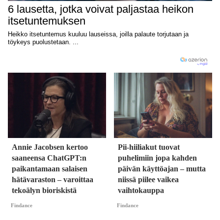
Annie Jacobsen kertoo
Pii-hiiliakut tuovat
saaneensa ChatGPT:n
puhelimiin jopa kahden
paikantamaan salaisen
päivän käyttöajan – mutta
hätävaraston – varoittaa
niissä piilee vaikea
tekoälyn bioriskistä
vaihtokauppa
Findance
Findance