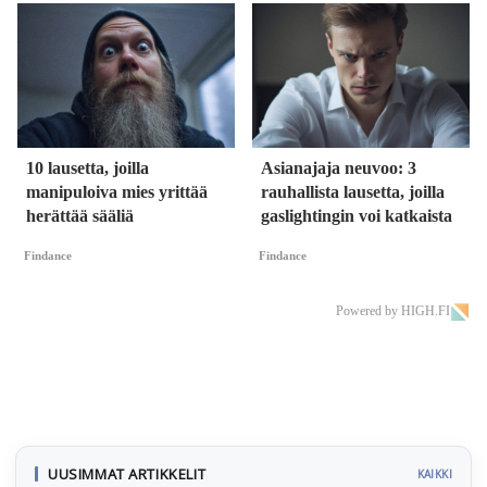
10 lausetta, joilla
Asianajaja neuvoo: 3
manipuloiva mies yrittää
rauhallista lausetta, joilla
herättää sääliä
gaslightingin voi katkaista
Findance
Findance
Powered by HIGH.FI
UUSIMMAT ARTIKKELIT
KAIKKI