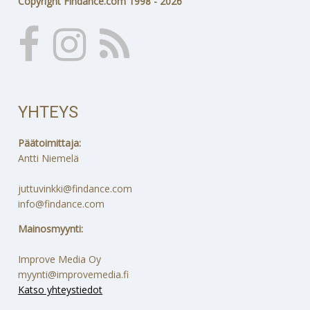
Copyright Findance.com 1998 - 2026
YHTEYS
Päätoimittaja:
Antti Niemelä
juttuvinkki@findance.com
info@findance.com
Mainosmyynti:
Improve Media Oy
myynti@improvemedia.fi
Katso yhteystiedot