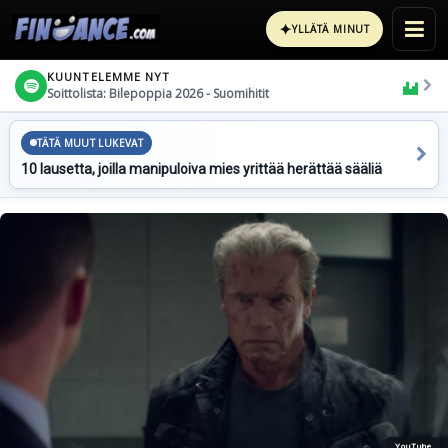
✦
YLLÄTÄ MINUT
KUUNTELEMME NYT
Soittolista: Bilepoppia 2026 - Suomihitit
TÄTÄ MUUT LUKEVAT
10 lausetta, joilla manipuloiva mies yrittää herättää sääliä
YouTube