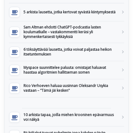
5 arkista lausetta, jotka kertovat syvästä kiintymyksestä
Sam Altman ehdotti ChatGPT-podcastia lasten
koulumatkalle – vastakommentti keräsi yli
kymmenkertaisesti tykkäyksiä
6 töksäyttävää lausetta, jotka voivat paljastaa heikon
itsetuntemuksen
Myspace suunnittelee paluuta: omistajat haluavat
haastaa algoritmien hallitseman somen
Rico Verhoeven haluaa uusinnan Oleksandr Usykia
vastaan – "Tämä jäi kesken"
10 arkista tapaa, joilla miehen krooninen epävarmuus
voi näkyä
Pii-hiiliakut tuovat puhelimiin jopa kahden päivän