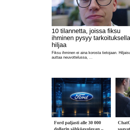
Ford paljasti alle 30 000
ChatG
dollarin sähköavolavan –
saavat