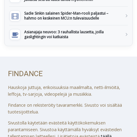
Sadie Sinkin salainen Spider-Man-rooli paljastui –
hahmo on keskeinen MCU:n tulevaisuudelle
Asianajaja neuvoo: 3 rauhallista lausetta, joilla
gaslightingin voi katkaista
FINDANCE
Hauskoja juttuja, erikoisuuksia maailmalta, netti-ilmiöitä,
leffoja, tv-sarjoja, videopelejä ja musiikkia.
Findance on rekisteröity tavaramerkki. Sivusto voi sisältää
tuotesijoittelua.
Sivustolla käytetään evästeitä käyttökokemuksen
parantamiseen. Sivustoa käyttämällä hyväksyt evästeiden
tallentamisen laitteellesi. Lisätietoja evästeistä
täällä
.