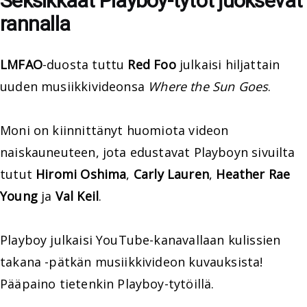
Seksikkäät Playboy-tytöt juoksevat
rannalla
LMFAO
-duosta tuttu
Red Foo
julkaisi hiljattain
uuden musiikkivideonsa
Where the Sun Goes
.
Moni on kiinnittänyt huomiota videon
naiskauneuteen, jota edustavat Playboyn sivuilta
tutut
Hiromi Oshima
,
Carly Lauren
,
Heather Rae
Young
ja
Val Keil
.
Playboy julkaisi YouTube-kanavallaan kulissien
takana -pätkän musiikkivideon kuvauksista!
Pääpaino tietenkin Playboy-tytöillä.