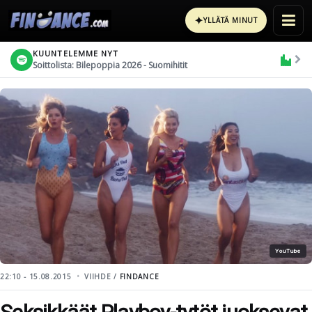
✦
YLLÄTÄ MINUT
KUUNTELEMME NYT
Soittolista: Bilepoppia 2026 - Suomihitit
YouTube
22:10 - 15.08.2015
VIIHDE /
FINDANCE