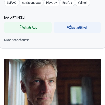
LMFAO
naiskauneutta
Playboy
Redfoo
Val Keil
JAA ARTIKKELI
WhatsApp
Jaa artikkeli
Myös Snapchatissa