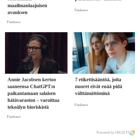
maailmanlaajuisen
Findance
avauksen
Findance
Annie Jacobsen kertoo
7 etikettisääntöä, joita
saaneensa ChatGPT:n
nuoret eivät enää pidä
paikantamaan salaisen
välttämättöminä
hätävaraston – varoittaa
Findance
tekoälyn bioriskistä
Findance
Powered by HIGH.FI