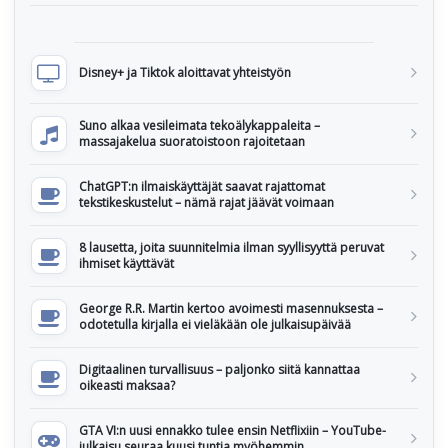
Disney+ ja Tiktok aloittavat yhteistyön
Suno alkaa vesileimata tekoälykappaleita –
massajakelua suoratoistoon rajoitetaan
ChatGPT:n ilmaiskäyttäjät saavat rajattomat
tekstikeskustelut – nämä rajat jäävät voimaan
8 lausetta, joita suunnitelmia ilman syyllisyyttä peruvat
ihmiset käyttävät
George R.R. Martin kertoo avoimesti masennuksesta –
odotetulla kirjalla ei vieläkään ole julkaisupäivää
Digitaalinen turvallisuus – paljonko siitä kannattaa
oikeasti maksaa?
GTA VI:n uusi ennakko tulee ensin Netflixiin – YouTube-
julkaisu seuraa kuusi tuntia myöhemmin