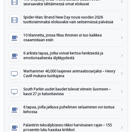
seuraavaksi tähtäimessä omat elokuvat
Spider-Man: Brand New Day nousi vuoden 2026
tuottoisimmaksi elokuvaksi vain seitsemässä päivässä
10 tilannetta, joissa fiksu ihminen ei tuo kaikkea
osaamistaan esiin
6 arkista tapaa, jotka voivat kertoa henkisestä ja
emotionaalisesta älykkyydestä
Warhammer 40,000 laajenee animaatiosarjaksi – Henry
Cavill mukana tuottajana
South Parkin uudet kaudet tulevat viimein Suomeen –
kausi 27 jo katsottavissa
6 tapaa, joilla jatkuva puhelimen selaaminen voi tuntua
kehossa
Palantirin tekoälybisnes rikkoi harvinaisen rajan – 155
prosentin luku haastaa kriitikot