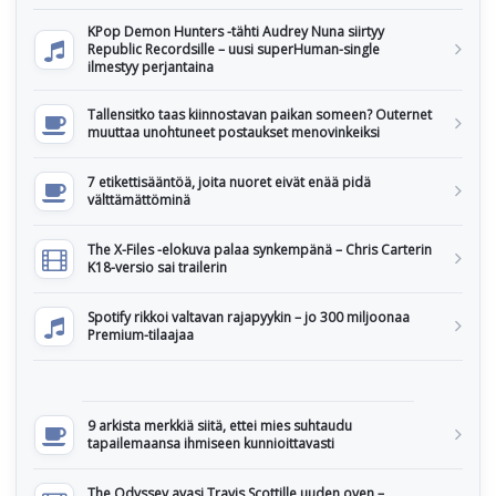
KPop Demon Hunters -tähti Audrey Nuna siirtyy
Republic Recordsille – uusi superHuman-single
ilmestyy perjantaina
Tallensitko taas kiinnostavan paikan someen? Outernet
muuttaa unohtuneet postaukset menovinkeiksi
7 etikettisääntöä, joita nuoret eivät enää pidä
välttämättöminä
The X-Files -elokuva palaa synkempänä – Chris Carterin
K18-versio sai trailerin
Spotify rikkoi valtavan rajapyykin – jo 300 miljoonaa
Premium-tilaajaa
9 arkista merkkiä siitä, ettei mies suhtaudu
tapailemaansa ihmiseen kunnioittavasti
The Odyssey avasi Travis Scottille uuden oven –