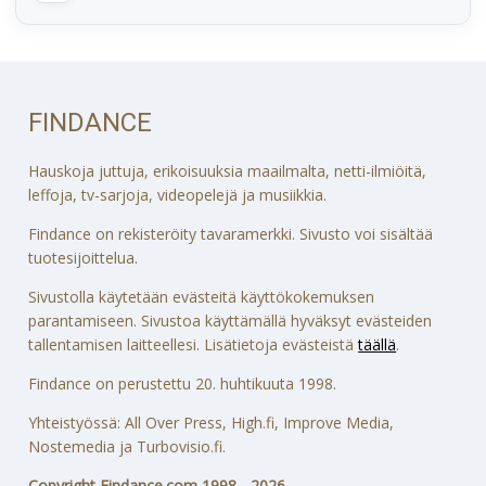
FINDANCE
Hauskoja juttuja, erikoisuuksia maailmalta, netti-ilmiöitä,
leffoja, tv-sarjoja, videopelejä ja musiikkia.
Findance on rekisteröity tavaramerkki. Sivusto voi sisältää
tuotesijoittelua.
Sivustolla käytetään evästeitä käyttökokemuksen
parantamiseen. Sivustoa käyttämällä hyväksyt evästeiden
tallentamisen laitteellesi. Lisätietoja evästeistä
täällä
.
Findance on perustettu 20. huhtikuuta 1998.
Yhteistyössä: All Over Press, High.fi, Improve Media,
Nostemedia ja Turbovisio.fi.
Copyright Findance.com 1998 - 2026