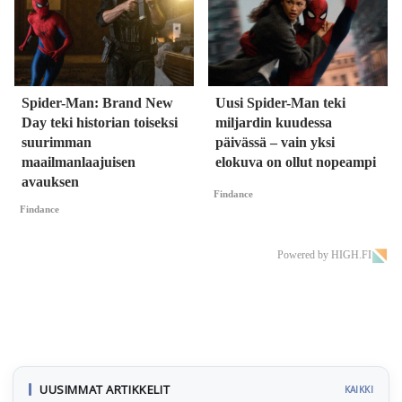
Spider-Man: Brand New
Uusi Spider-Man teki
Day teki historian toiseksi
miljardin kuudessa
suurimman
päivässä – vain yksi
maailmanlaajuisen
elokuva on ollut nopeampi
avauksen
Findance
Findance
Powered by HIGH.FI
UUSIMMAT ARTIKKELIT
KAIKKI