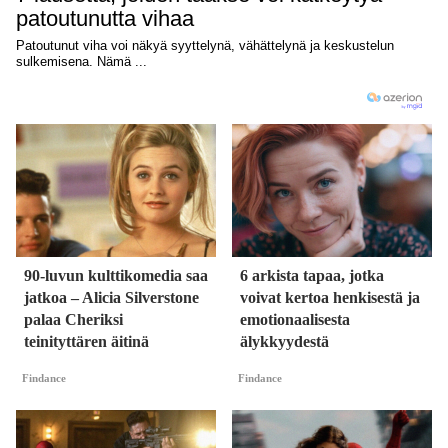
90-luvun kulttikomedia saa
6 arkista tapaa, jotka
jatkoa – Alicia Silverstone
voivat kertoa henkisestä ja
palaa Cheriksi
emotionaalisesta
teinityttären äitinä
älykkyydestä
Findance
Findance