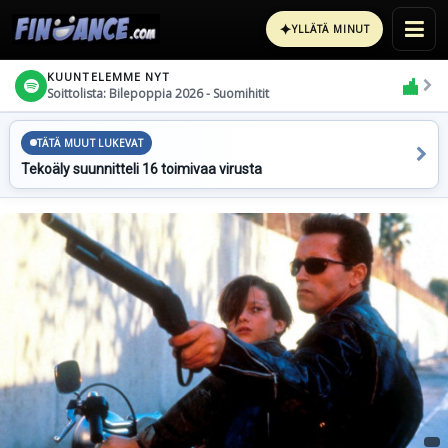
✦
YLLÄTÄ MINUT
KUUNTELEMME NYT
Soittolista: Bilepoppia 2026 - Suomihitit
TÄTÄ MUUT LUKEVAT
Tekoäly suunnitteli 16 toimivaa virusta