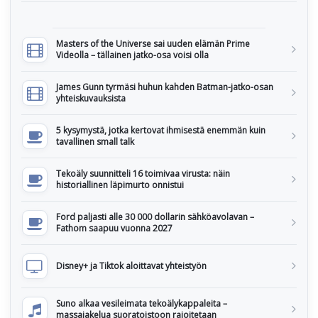
Masters of the Universe sai uuden elämän Prime
Videolla – tällainen jatko-osa voisi olla
James Gunn tyrmäsi huhun kahden Batman-jatko-osan
yhteiskuvauksista
5 kysymystä, jotka kertovat ihmisestä enemmän kuin
tavallinen small talk
Tekoäly suunnitteli 16 toimivaa virusta: näin
historiallinen läpimurto onnistui
Ford paljasti alle 30 000 dollarin sähköavolavan –
Fathom saapuu vuonna 2027
Disney+ ja Tiktok aloittavat yhteistyön
Suno alkaa vesileimata tekoälykappaleita –
massajakelua suoratoistoon rajoitetaan