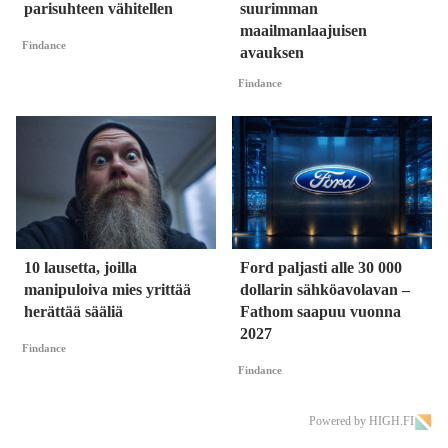
parisuhteen vähitellen
suurimman
maailmanlaajuisen
Findance
avauksen
Findance
10 lausetta, joilla
Ford paljasti alle 30 000
manipuloiva mies yrittää
dollarin sähköavolavan –
herättää sääliä
Fathom saapuu vuonna
2027
Findance
Findance
Powered by HIGH.FI