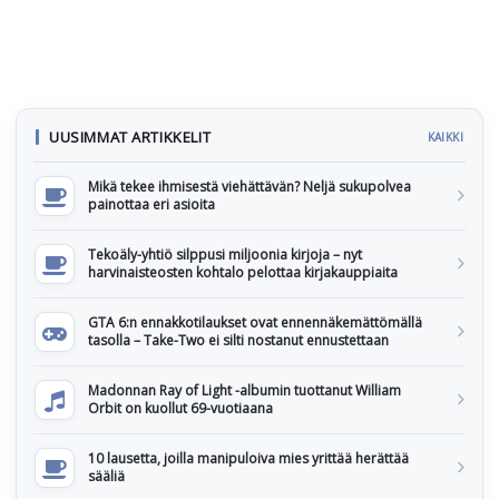
UUSIMMAT ARTIKKELIT
KAIKKI
Mikä tekee ihmisestä viehättävän? Neljä sukupolvea
painottaa eri asioita
Tekoäly-yhtiö silppusi miljoonia kirjoja – nyt
harvinaisteosten kohtalo pelottaa kirjakauppiaita
GTA 6:n ennakkotilaukset ovat ennennäkemättömällä
tasolla – Take-Two ei silti nostanut ennustettaan
Madonnan Ray of Light -albumin tuottanut William
Orbit on kuollut 69-vuotiaana
10 lausetta, joilla manipuloiva mies yrittää herättää
sääliä