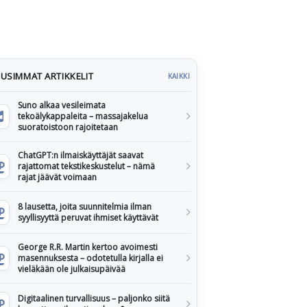
USIMMAT ARTIKKELIT
KAIKKI
Suno alkaa vesileimata
tekoälykappaleita – massajakelua
suoratoistoon rajoitetaan
ChatGPT:n ilmaiskäyttäjät saavat
rajattomat tekstikeskustelut – nämä
rajat jäävät voimaan
8 lausetta, joita suunnitelmia ilman
syyllisyyttä peruvat ihmiset käyttävät
George R.R. Martin kertoo avoimesti
masennuksesta – odotetulla kirjalla ei
vieläkään ole julkaisupäivää
Digitaalinen turvallisuus – paljonko siitä