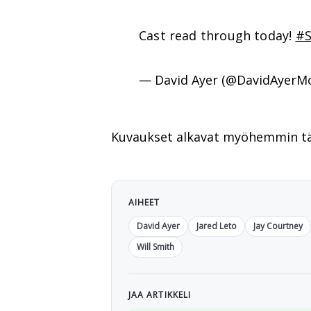
Cast read through today!
#S
— David Ayer (@DavidAyerM
Kuvaukset alkavat myöhemmin tä
AIHEET
David Ayer
Jared Leto
Jay Courtney
Will Smith
JAA ARTIKKELI