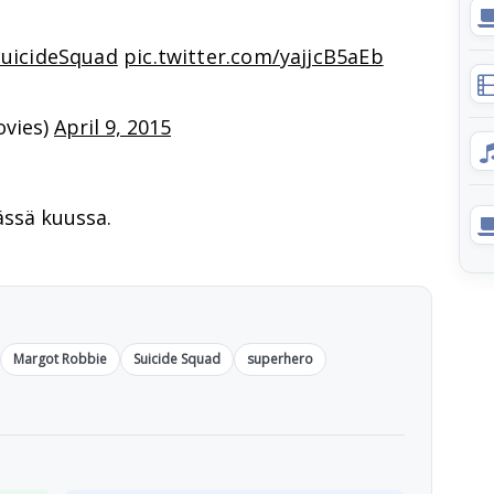
uicideSquad
pic.twitter.com/yajjcB5aEb
ovies)
April 9, 2015
ssä kuussa.
Margot Robbie
Suicide Squad
superhero