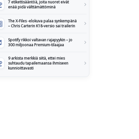
7 etikettisääntöä, joita nuoret eivät
enää pidä välttämättöminä
The X-Files -elokuva palaa synkempänä
– Chris Carterin K18-versio sai trailerin
Spotify rikkoi valtavan rajapyykin – jo
300 miljoonaa Premium-tilaajaa
9 arkista merkkiä siitä, ettei mies
suhtaudu tapailemaansa ihmiseen
kunnioittavasti