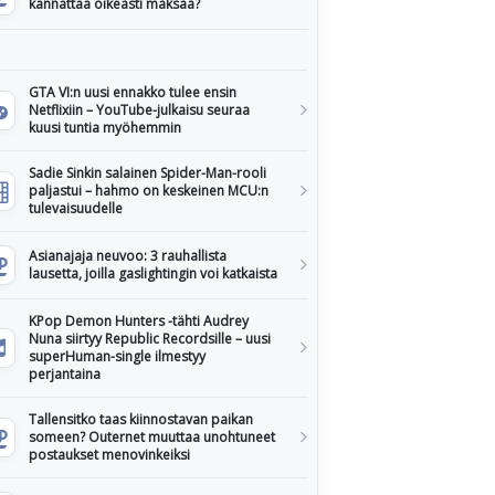
kannattaa oikeasti maksaa?
GTA VI:n uusi ennakko tulee ensin
Netflixiin – YouTube-julkaisu seuraa
kuusi tuntia myöhemmin
Sadie Sinkin salainen Spider-Man-rooli
paljastui – hahmo on keskeinen MCU:n
tulevaisuudelle
Asianajaja neuvoo: 3 rauhallista
lausetta, joilla gaslightingin voi katkaista
KPop Demon Hunters -tähti Audrey
Nuna siirtyy Republic Recordsille – uusi
superHuman-single ilmestyy
perjantaina
Tallensitko taas kiinnostavan paikan
someen? Outernet muuttaa unohtuneet
postaukset menovinkeiksi