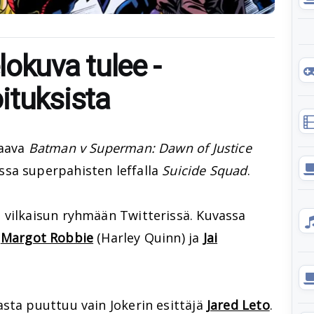
okuva tulee -
ituksista
saava
Batman v Superman: Dawn of Justice
sa superpahisten leffalla
Suicide Squad
.
 vilkaisun ryhmään Twitterissä. Kuvassa
,
Margot Robbie
(Harley Quinn) ja
Jai
sta puuttuu vain Jokerin esittäjä
Jared Leto
.