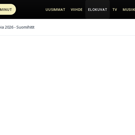
 MINUT
UUSIMMAT
VIIHDE
ELOKUVAT
TV
MUSIIK
pia 2026 - Suomihitit