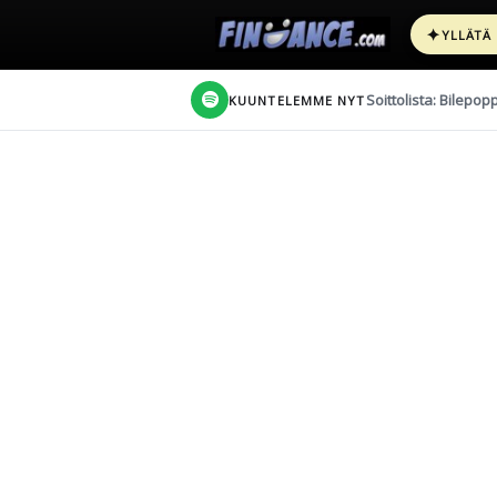
✦
YLLÄTÄ
Soittolista: Bilepop
KUUNTELEMME NYT