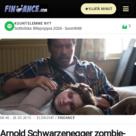
✦
YLLÄTÄ MINUT
KUUNTELEMME NYT
Soittolista: Bilepoppia 2026 - Suomihitit
08:40 - 26.03.2015
ELOKUVAT /
FINDANCE
Arnold Schwarzenegger zombie-