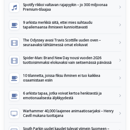
Spotify rikkoi valtavan rajapyykin – jo 300 miljoonaa
Premium-tilaajaa
9 arkista merkkiä siitä, ettei mies suhtaudu
tapailemaansa ihmiseen kunnioittavasti
The Odyssey avasi Travis Scottille uuden oven –
seuraavaksi tähtäimessä omat elokuvat
Spider-Man: Brand New Day nousi vuoden 2026
tuottoisimmaksi elokuvaksi vain seitsemässä päivässä
10 tilannetta, joissa fiksu ihminen ei tuo kaikkea
osaamistaan esiin
6 arkista tapaa, jotka voivat kertoa henkisestä ja
emotionaalisesta älykkyydestä
Warhammer 40,000 laajenee animaatiosarjaksi – Henry
Cavill mukana tuottajana
South Parkin uudet kaudet tulevat viimein Suomeen –