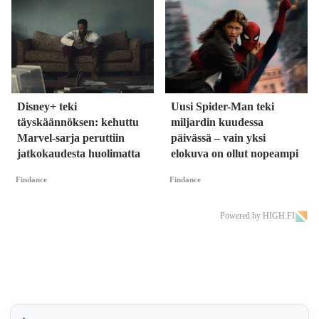
Disney+ teki
Uusi Spider-Man teki
täyskäännöksen: kehuttu
miljardin kuudessa
Marvel-sarja peruttiin
päivässä – vain yksi
jatkokaudesta huolimatta
elokuva on ollut nopeampi
Findance
Findance
Powered by HIGH.FI