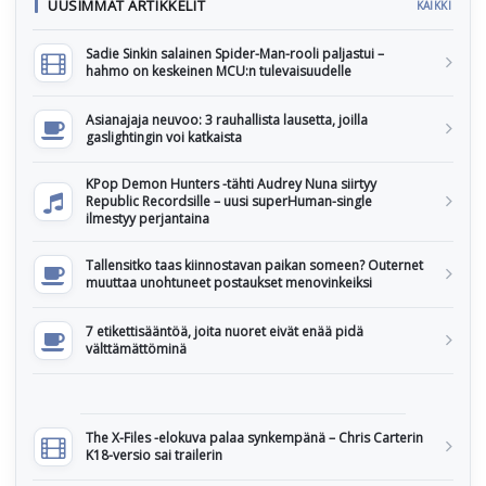
UUSIMMAT ARTIKKELIT
KAIKKI
Sadie Sinkin salainen Spider-Man-rooli paljastui –
hahmo on keskeinen MCU:n tulevaisuudelle
Asianajaja neuvoo: 3 rauhallista lausetta, joilla
gaslightingin voi katkaista
KPop Demon Hunters -tähti Audrey Nuna siirtyy
Republic Recordsille – uusi superHuman-single
ilmestyy perjantaina
Tallensitko taas kiinnostavan paikan someen? Outernet
muuttaa unohtuneet postaukset menovinkeiksi
7 etikettisääntöä, joita nuoret eivät enää pidä
välttämättöminä
The X-Files -elokuva palaa synkempänä – Chris Carterin
K18-versio sai trailerin