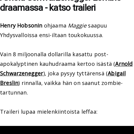
draamassa - katso traileri
Henry Hobsonin
ohjaama
Maggie
saapuu
Yhdysvalloissa ensi-iltaan toukokuussa.
Vain 8 miljoonalla dollarilla kasattu post-
apokalyptinen kauhudraama kertoo isästä (
Arnold
Schwarzenegger
), joka pysyy tyttärensä (
Abigail
Breslin
) rinnalla, vaikka hän on saanut zombie-
tartunnan.
Traileri lupaa mielenkiintoista leffaa: