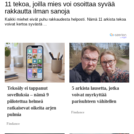
Tekoäly ei tappanut
5 arkista lausetta, jotka
sovelluksia – nämä 9
voivat myrkyttää
piilotettua helmeä
parisuhteen vähitellen
ratkaisevat oikeita arjen
Findance
pulmia
Findance