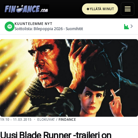
✦
YLLÄTÄ MINUT
KUUNTELEMME NYT
Soittolista: Bilepoppia 2026 - Suomihitit
19:10 - 11.03.2015
ELOKUVAT /
FINDANCE
Uusi Blade Runner -traileri on