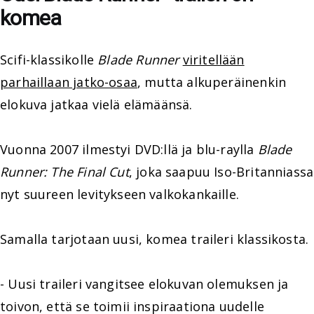
komea
Scifi-klassikolle
Blade Runner
viritellään
parhaillaan jatko-osaa
, mutta alkuperäinenkin
elokuva jatkaa vielä elämäänsä.
Vuonna 2007 ilmestyi DVD:llä ja blu-raylla
Blade
Runner: The Final Cut
, joka saapuu Iso-Britanniassa
nyt suureen levitykseen valkokankaille.
Samalla tarjotaan uusi, komea traileri klassikosta.
- Uusi traileri vangitsee elokuvan olemuksen ja
toivon, että se toimii inspiraationa uudelle