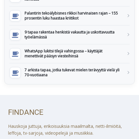
Palantirin tekoälybisnes rikkoi harvinaisen rajan – 155
prosentin luku haastaa kriitikot
9 tapaa rakentaa henkistä vakautta ja uskottavuutta
työelämässä
WhatsApp lukitsi tilejä vahingossa – käyttäjät
menettivät pääsyn viesteihinsä
7 arkista tapaa, jotka tukevat mielen terävyyttä vielä yli
70-vuotiaana
FINDANCE
Hauskoja juttuja, erikoisuuksia maailmalta, netti-ilmiöitä,
leffoja, tv-sarjoja, videopelejä ja musiikkia.