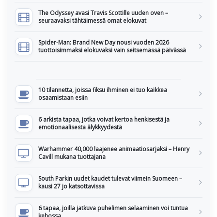
The Odyssey avasi Travis Scottille uuden oven –
seuraavaksi tähtäimessä omat elokuvat
Spider-Man: Brand New Day nousi vuoden 2026
tuottoisimmaksi elokuvaksi vain seitsemässä päivässä
10 tilannetta, joissa fiksu ihminen ei tuo kaikkea
osaamistaan esiin
6 arkista tapaa, jotka voivat kertoa henkisestä ja
emotionaalisesta älykkyydestä
Warhammer 40,000 laajenee animaatiosarjaksi – Henry
Cavill mukana tuottajana
South Parkin uudet kaudet tulevat viimein Suomeen –
kausi 27 jo katsottavissa
6 tapaa, joilla jatkuva puhelimen selaaminen voi tuntua
kehossa