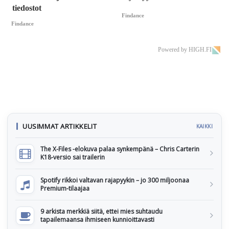
tiedostot
Findance
Findance
Powered by HIGH.FI
UUSIMMAT ARTIKKELIT
KAIKKI
The X-Files -elokuva palaa synkempänä – Chris Carterin
K18-versio sai trailerin
Spotify rikkoi valtavan rajapyykin – jo 300 miljoonaa
Premium-tilaajaa
9 arkista merkkiä siitä, ettei mies suhtaudu
tapailemaansa ihmiseen kunnioittavasti