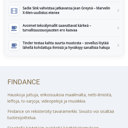
Sadie Sink vahvistaa jatkavansa Jean Greynä – Marvelin
X-Men-uudistus etenee
Avoimet tekoälymallit saavuttavat kärkeä –
turvallisuussuojausten ero kasvaa
Tinder testaa kahta suurta muutosta – sovellus löytää
lähellä kohdattuja ihmisiä ja hyväksyy sanallisia hakuja
FINDANCE
Hauskoja juttuja, erikoisuuksia maailmalta, netti-ilmiöitä,
leffoja, tv-sarjoja, videopelejä ja musiikkia.
Findance on rekisteröity tavaramerkki. Sivusto voi sisältää
tuotesijoittelua.
Sivustolla käytetään evästeitä käyttökokemuksen