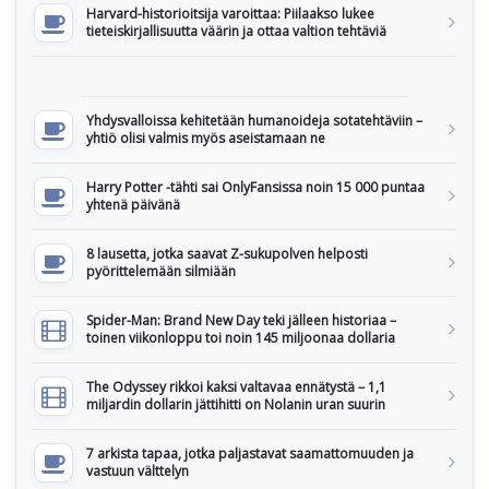
Harvard-historioitsija varoittaa: Piilaakso lukee
tieteiskirjallisuutta väärin ja ottaa valtion tehtäviä
Yhdysvalloissa kehitetään humanoideja sotatehtäviin –
yhtiö olisi valmis myös aseistamaan ne
Harry Potter -tähti sai OnlyFansissa noin 15 000 puntaa
yhtenä päivänä
8 lausetta, jotka saavat Z-sukupolven helposti
pyörittelemään silmiään
Spider-Man: Brand New Day teki jälleen historiaa –
toinen viikonloppu toi noin 145 miljoonaa dollaria
The Odyssey rikkoi kaksi valtavaa ennätystä – 1,1
miljardin dollarin jättihitti on Nolanin uran suurin
7 arkista tapaa, jotka paljastavat saamattomuuden ja
vastuun välttelyn