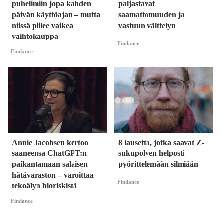
puhelimiin jopa kahden
paljastavat
päivän käyttöajan – mutta
saamattomuuden ja
niissä piilee vaikea
vastuun välttelyn
vaihtokauppa
Findance
Findance
Annie Jacobsen kertoo
8 lausetta, jotka saavat Z-
saaneensa ChatGPT:n
sukupolven helposti
paikantamaan salaisen
pyörittelemään silmiään
hätävaraston – varoittaa
Findance
tekoälyn bioriskistä
Findance