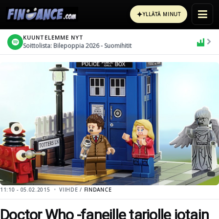
✦
YLLÄTÄ MINUT
KUUNTELEMME NYT
Soittolista: Bilepoppia 2026 - Suomihitit
11:10 - 05.02.2015
VIIHDE /
FINDANCE
Doctor Who -faneille tarjolle jotain