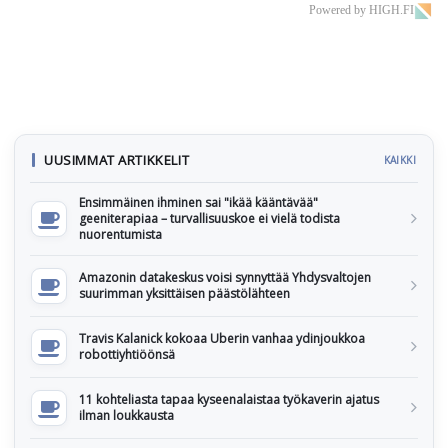
Powered by HIGH.FI
UUSIMMAT ARTIKKELIT
KAIKKI
Ensimmäinen ihminen sai "ikää kääntävää"
geeniterapiaa – turvallisuuskoe ei vielä todista
nuorentumista
Amazonin datakeskus voisi synnyttää Yhdysvaltojen
suurimman yksittäisen päästölähteen
Travis Kalanick kokoaa Uberin vanhaa ydinjoukkoa
robottiyhtiöönsä
11 kohteliasta tapaa kyseenalaistaa työkaverin ajatus
ilman loukkausta