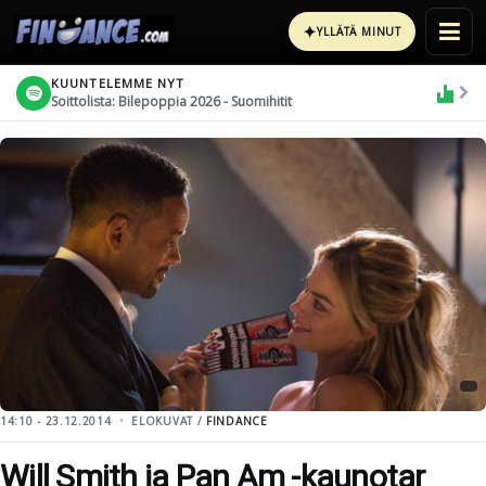
✦
YLLÄTÄ MINUT
KUUNTELEMME NYT
Soittolista: Bilepoppia 2026 - Suomihitit
14:10 - 23.12.2014
ELOKUVAT /
FINDANCE
Will Smith ja Pan Am -kaunotar