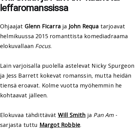
leffaromanssissa
Ohjaajat
Glenn Ficarra
ja
John Requa
tarjoavat
helmikuussa 2015 romanttista komediadraama
elokuvallaan
Focus
.
Lain varjoisalla puolella astelevat Nicky Spurgeon
ja Jess Barrett kokevat romanssin, mutta heidän
tiensä eroavat. Kolme vuotta myöhemmin he
kohtaavat jälleen.
Elokuvaa tähdittävät
Will Smith
ja
Pan Am
-
sarjasta tuttu
Margot Robbie
.