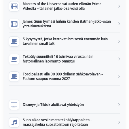
Masters of the Universe sai uuden elämän Prime
Videolla – tällainen jatko-osa voisi olla
James Gunn tyrmäsi huhun kahden Batman-jatko-osan
yhteiskuvauksista
5 kysymystä, jotka kertovat ihmisestä enemmän kuin
tavallinen small talk
Tekoäly suunnitteli 16 toimivaa virusta: näin
historiallinen läpimurto onnistui
Ford paljasti alle 30 000 dollarin sähköavolavan –
Fathom saapuu vuonna 2027
Disney+ ja Tiktok aloittavat yhteistyön
Suno alkaa vesileimata tekoälykappaleita –
massajakelua suoratoistoon rajoitetaan