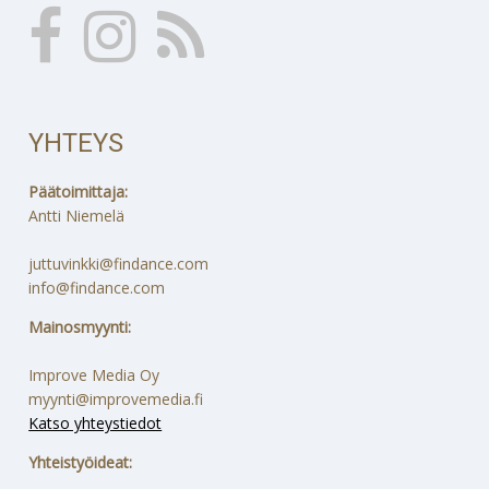
YHTEYS
Päätoimittaja:
Antti Niemelä
juttuvinkki@findance.com
info@findance.com
Mainosmyynti:
Improve Media Oy
myynti@improvemedia.fi
Katso yhteystiedot
Yhteistyöideat: