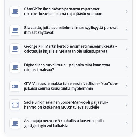
ChatGPT:n ilmaiskäyttäjät saavat rajattomat
tekstikeskustelut – nämä rajat jäävät voimaan
8 lausetta, joita suunnitelmia ilman syyllisyyttä peruvat
ihmiset käyttävät
George R.R. Martin kertoo avoimesti masennuksesta –
odotetulla kirjalla ei vieläkään ole julkaisupäivää
Digitaalinen turvallisuus – paljonko siitä kannattaa
oikeasti maksaa?
GTA VI:n uusi ennakko tulee ensin Netflixiin – YouTube-
julkaisu seuraa kuusi tuntia myöhemmin
Sadie Sinkin salainen Spider-Man-rooli paljastui –
hahmo on keskeinen MCU:n tulevaisuudelle
Asianajaja neuvoo: 3 rauhallista lausetta, joilla
gaslightingin voi katkaista