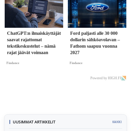
ChatGPT:n ilmaiskäyttäjät
Ford paljasti alle 30 000
saavat rajattomat
dollarin sähköavolavan –
tekstikeskustelut – nämä
Fathom saapuu vuonna
rajat jäävät voimaan
2027
Findance
Findance
Powered by HIGH.FI
UUSIMMAT ARTIKKELIT
KAIKKI