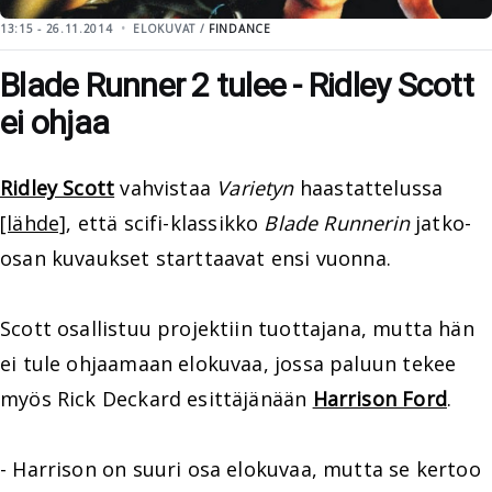
13:15 - 26.11.2014
ELOKUVAT /
FINDANCE
Blade Runner 2 tulee - Ridley Scott
ei ohjaa
Ridley Scott
vahvistaa
Varietyn
haastattelussa
[lähde]
, että scifi-klassikko
Blade Runnerin
jatko-
osan kuvaukset starttaavat ensi vuonna.
Scott osallistuu projektiin tuottajana, mutta hän
ei tule ohjaamaan elokuvaa, jossa paluun tekee
myös Rick Deckard esittäjänään
Harrison Ford
.
- Harrison on suuri osa elokuvaa, mutta se kertoo