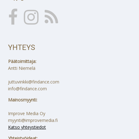
YHTEYS
Päätoimittaja:
Antti Niemelä
juttuvinkki@findance.com
info@findance.com
Mainosmyynti:
Improve Media Oy
myynti@improvemedia.fi
Katso yhteystiedot
Yhteistyöideat: