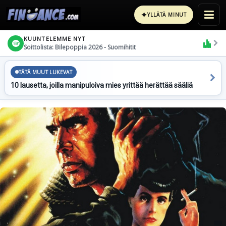
✦
YLLÄTÄ MINUT
KUUNTELEMME NYT
Soittolista: Bilepoppia 2026 - Suomihitit
TÄTÄ MUUT LUKEVAT
10 lausetta, joilla manipuloiva mies yrittää herättää sääliä