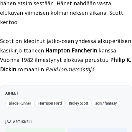
hänen etsimisestään. Hänet nähdään vasta
elokuvan viimeisen kolmanneksen aikana, Scott
kertoo.
Scott on ideoinut jatko-osan yhdessä alkuperäisen
käsikirjoittaneen
Hampton Fancherin
kanssa.
Vuonna 1982 ilmestynyt elokuva perustuu
Philip K.
Dickin
romaaniin
Palkkionmetsästäjä
.
AIHEET
Blade Runner
Harrison Ford
Ridley Scott
scifi / fantasy
JAA ARTIKKELI