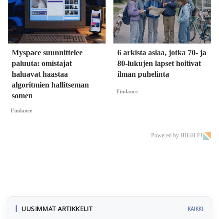
Myspace suunnittelee
6 arkista asiaa, jotka 70- ja
paluuta: omistajat
80-lukujen lapset hoitivat
haluavat haastaa
ilman puhelinta
algoritmien hallitseman
Findance
somen
Findance
Powered by HIGH.FI
UUSIMMAT ARTIKKELIT
KAIKKI