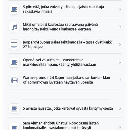
9 piirrettä, jotka voivat yhdistää hiljaisia koti-iltoja
rakastavia ihmisiä
Miksi oma biisi kuulostaa seuraavana päivänä
huonolta? Kaksi keinoa katkaisee kierteen
Jeopardy! Suomi palaa tähtikaudella – tässä ovat kaikki
27 kilpailijaa
OpenAI vei vaikuttajat luksusretriitille –
markkinointitempaus kääntyi yhtiötä vastaan
Warner-pomo näki Superman-jatko-osan kuvia – Man
of Tomorrowin luvataan näyttävän upealta
5 arkista lausetta, jotka kertovat syvästä kiintymyksestä
Sam Altman ehdotti ChatGPT-podcastia lasten
koulumatkalle – vastakommentti keräsi yli