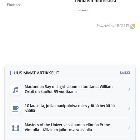
tekoälyn bioriskistä
Findance
Findance
Powered by HIGH.FI
UUSIMMAT ARTIKKELIT
KAIKKI
Madonnan Ray of Light -albumin tuottanut William
Orbit on kuollut 69-vuotiaana
10 lausetta, joilla manipuloiva mies yrittää herättää
sääliä
Masters of the Universe sai uuden elämän Prime
Videolla – tällainen jatko-osa voisi olla