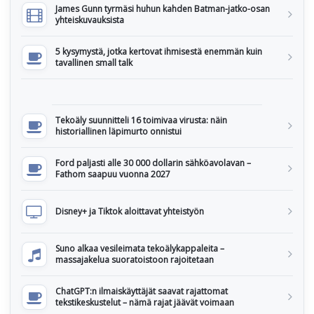
James Gunn tyrmäsi huhun kahden Batman-jatko-osan
yhteiskuvauksista
5 kysymystä, jotka kertovat ihmisestä enemmän kuin
tavallinen small talk
Tekoäly suunnitteli 16 toimivaa virusta: näin
historiallinen läpimurto onnistui
Ford paljasti alle 30 000 dollarin sähköavolavan –
Fathom saapuu vuonna 2027
Disney+ ja Tiktok aloittavat yhteistyön
Suno alkaa vesileimata tekoälykappaleita –
massajakelua suoratoistoon rajoitetaan
ChatGPT:n ilmaiskäyttäjät saavat rajattomat
tekstikeskustelut – nämä rajat jäävät voimaan