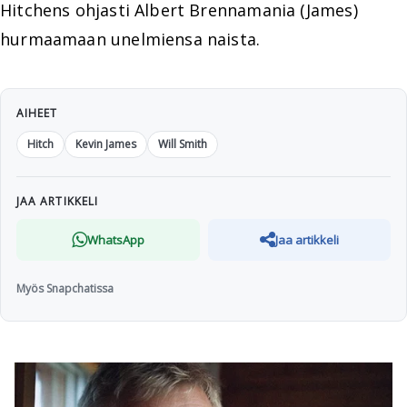
Hitchens ohjasti Albert Brennamania (James)
hurmaamaan unelmiensa naista.
AIHEET
Hitch
Kevin James
Will Smith
JAA ARTIKKELI
WhatsApp
Jaa artikkeli
Myös Snapchatissa