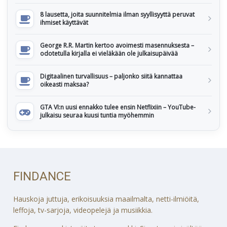
8 lausetta, joita suunnitelmia ilman syyllisyyttä peruvat
ihmiset käyttävät
George R.R. Martin kertoo avoimesti masennuksesta –
odotetulla kirjalla ei vieläkään ole julkaisupäivää
Digitaalinen turvallisuus – paljonko siitä kannattaa
oikeasti maksaa?
GTA VI:n uusi ennakko tulee ensin Netflixiin – YouTube-
julkaisu seuraa kuusi tuntia myöhemmin
FINDANCE
Hauskoja juttuja, erikoisuuksia maailmalta, netti-ilmiöitä,
leffoja, tv-sarjoja, videopelejä ja musiikkia.