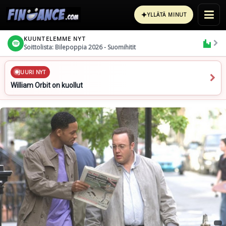
✦
YLLÄTÄ MINUT
KUUNTELEMME NYT
Soittolista: Bilepoppia 2026 - Suomihitit
JUURI NYT
William Orbit on kuollut