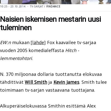
10:25 - 23.10.2014
TV-SARJAT /
FINDANCE
Naisien iskemisen mestarin uusi
tuleminen
EW:n
mukaan
[lähde]
Fox kaavailee tv-sarjaa
vuoden 2005 komedialeffasta
Hitch -
lemmentohtori
.
N. 370 miljoonaa dollaria tuottanutta elokuvaa
tähdittivät
Will Smith
ja
Kevin James
. Smith tulee
toimimaan tv-sarjan vastaavana tuottajana.
Alkuperäiselokuvassa Smithin esittämä Alex