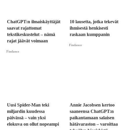
ChatGPT:n ilmaiskäyttäjät
10 lausetta, jotka tekevät
saavat rajattomat
ihmisestä henkisesti
tekstikeskustelut – nämä
raskaan kumppanin
rajat jäävät voimaan
Findance
Findance
Uusi Spider-Man teki
Annie Jacobsen kertoo
miljardin kuudessa
saaneensa ChatGPT:n
päivässä – vain yksi
paikantamaan salaisen
elokuva on ollut nopeampi
hätävaraston – varoittaa