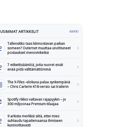
USIMMAT ARTIKKELIT
KAIKKI
Tallensitko taas kiinnostavan paikan
someen? Outernet muuttaa unohtuneet
postaukset menovinkeiksi
7 etikettisääntöä, joita nuoret eivät
enää pidä välttämättöminä
The X-Files -elokuva palaa synkempänä
– Chris Carterin K18-versio sai trailerin
Spotify rikkoi valtavan rajapyykin – jo
300 miljoonaa Premium-tilaajaa
9 arkista merkkiä siitä, ettei mies
suhtaudu tapailemaansa ihmiseen
kunnioittavasti