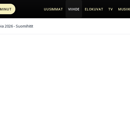
 MINUT
UUSIMMAT
VIIHDE
ELOKUVAT
TV
MUSIIK
pia 2026 - Suomihitit