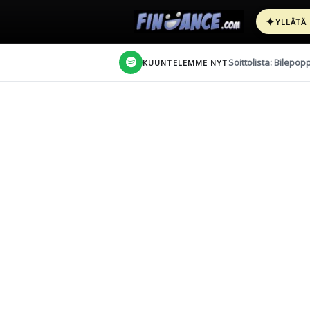
✦
YLLÄTÄ
Soittolista: Bilepop
KUUNTELEMME NYT