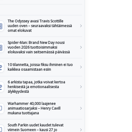
The Odyssey avasi Travis Scottille
uuden oven – seuraavaksi tähtäimessä
omat elokuvat
Spider-Man: Brand New Day nousi
vuoden 2026 tuottoisimmaksi
elokuvaksi vain seitsemässä päivässä
10 tilannetta, joissa fiksu ihminen ei tuo
kaikkea osaamistaan esiin
6 arkista tapaa, jotka voivat kertoa
henkisestä ja emotionaalisesta
älykkyydestä
Warhammer 40,000 laajenee
animaatiosarjaksi – Henry Cavill
mukana tuottajana
South Parkin uudet kaudet tulevat
viimein Suomeen – kausi 27 jo