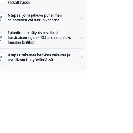
katsottavissa
6 tapaa, joilla jatkuva puhelimen
selaaminen voi tuntua kehossa
Palantirin tekoälybisnes rikkoi
harvinaisen rajan – 155 prosentin luku
haastaa kriitikot
9 tapaa rakentaa henkistä vakautta ja
uskottavuutta työelämässä