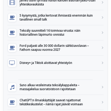
James Gunn tyrmäsi huhun kahden Batman-jatko-osan
yhteiskuvauksista
5 kysymystä, jotka kertovat ihmisestä enemmän kuin
tavallinen small talk
Tekoäly suunnitteli 16 toimivaa virusta: näin
historiallinen läpimurto onnistui
Ford paljasti alle 30 000 dollarin sähköavolavan –
Fathom saapuu vuonna 2027
Disney+ ja Tiktok aloittavat yhteistyön
Suno alkaa vesileimata tekoälykappaleita –
massajakelua suoratoistoon rajoitetaan
ChatGPT:n ilmaiskäyttäjät saavat rajattomat
tekstikeskustelut – nämä rajat jäävät voimaan