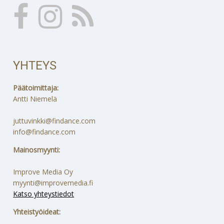
YHTEYS
Päätoimittaja:
Antti Niemelä
juttuvinkki@findance.com
info@findance.com
Mainosmyynti:
Improve Media Oy
myynti@improvemedia.fi
Katso yhteystiedot
Yhteistyöideat: