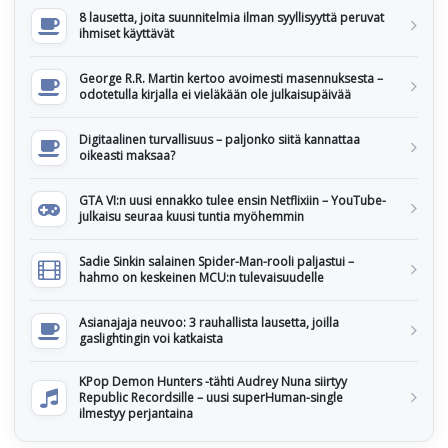
8 lausetta, joita suunnitelmia ilman syyllisyyttä peruvat
ihmiset käyttävät
George R.R. Martin kertoo avoimesti masennuksesta –
odotetulla kirjalla ei vieläkään ole julkaisupäivää
Digitaalinen turvallisuus – paljonko siitä kannattaa
oikeasti maksaa?
GTA VI:n uusi ennakko tulee ensin Netflixiin – YouTube-
julkaisu seuraa kuusi tuntia myöhemmin
Sadie Sinkin salainen Spider-Man-rooli paljastui –
hahmo on keskeinen MCU:n tulevaisuudelle
Asianajaja neuvoo: 3 rauhallista lausetta, joilla
gaslightingin voi katkaista
KPop Demon Hunters -tähti Audrey Nuna siirtyy
Republic Recordsille – uusi superHuman-single
ilmestyy perjantaina