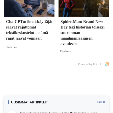
ChatGPT:n ilmaiskäyttäjät
Spider-Man: Brand New
saavat rajattomat
Day teki historian toiseksi
tekstikeskustelut – nämä
suurimman
rajat jäävät voimaan
maailmanlaajuisen
avauksen
Findance
Findance
Powered by HIGH.FI
UUSIMMAT ARTIKKELIT
KAIKKI