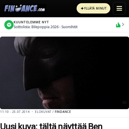
✦
YLLÄTÄ MINUT
KUUNTELEMME NYT
Soittolista: Bilepoppia 2026 - Suomihitit
11:10 - 25.07.2014
ELOKUVAT /
FINDANCE
Uusi kuva: tältä näyttää Ben