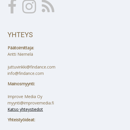
YHTEYS
Päätoimittaja:
Antti Niemelä
juttuvinkki@findance.com
info@findance.com
Mainosmyynti:
Improve Media Oy
myynti@improvemedia.fi
Katso yhteystiedot
Yhteistyöideat: