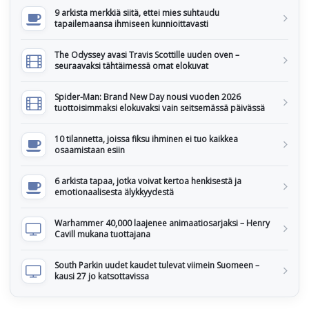
9 arkista merkkiä siitä, ettei mies suhtaudu
tapailemaansa ihmiseen kunnioittavasti
The Odyssey avasi Travis Scottille uuden oven –
seuraavaksi tähtäimessä omat elokuvat
Spider-Man: Brand New Day nousi vuoden 2026
tuottoisimmaksi elokuvaksi vain seitsemässä päivässä
10 tilannetta, joissa fiksu ihminen ei tuo kaikkea
osaamistaan esiin
6 arkista tapaa, jotka voivat kertoa henkisestä ja
emotionaalisesta älykkyydestä
Warhammer 40,000 laajenee animaatiosarjaksi – Henry
Cavill mukana tuottajana
South Parkin uudet kaudet tulevat viimein Suomeen –
kausi 27 jo katsottavissa