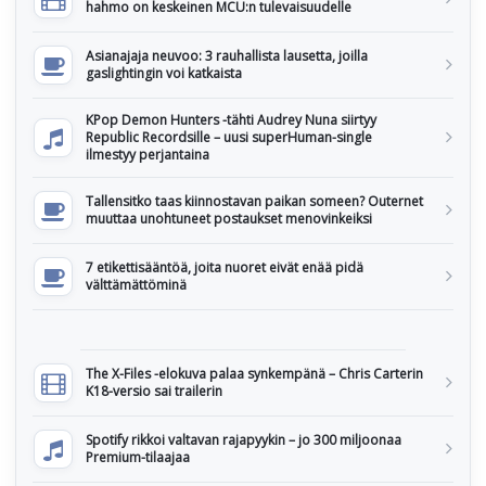
hahmo on keskeinen MCU:n tulevaisuudelle
Asianajaja neuvoo: 3 rauhallista lausetta, joilla
gaslightingin voi katkaista
KPop Demon Hunters -tähti Audrey Nuna siirtyy
Republic Recordsille – uusi superHuman-single
ilmestyy perjantaina
Tallensitko taas kiinnostavan paikan someen? Outernet
muuttaa unohtuneet postaukset menovinkeiksi
7 etikettisääntöä, joita nuoret eivät enää pidä
välttämättöminä
The X-Files -elokuva palaa synkempänä – Chris Carterin
K18-versio sai trailerin
Spotify rikkoi valtavan rajapyykin – jo 300 miljoonaa
Premium-tilaajaa