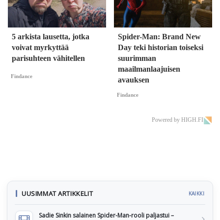
5 arkista lausetta, jotka
Spider-Man: Brand New
voivat myrkyttää
Day teki historian toiseksi
parisuhteen vähitellen
suurimman
maailmanlaajuisen
Findance
avauksen
Findance
Powered by HIGH.FI
UUSIMMAT ARTIKKELIT
KAIKKI
Sadie Sinkin salainen Spider-Man-rooli paljastui –