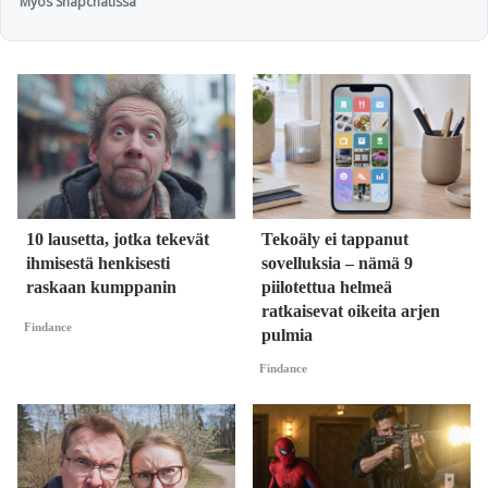
Myös Snapchatissa
10 lausetta, jotka tekevät
Tekoäly ei tappanut
ihmisestä henkisesti
sovelluksia – nämä 9
raskaan kumppanin
piilotettua helmeä
ratkaisevat oikeita arjen
Findance
pulmia
Findance