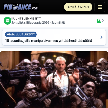
✦
YLLÄTÄ MINUT
KUUNTELEMME NYT
Soittolista: Bilepoppia 2026 - Suomihitit
TÄTÄ MUUT LUKEVAT
10 lausetta, joilla manipuloiva mies yrittää herättää sääliä