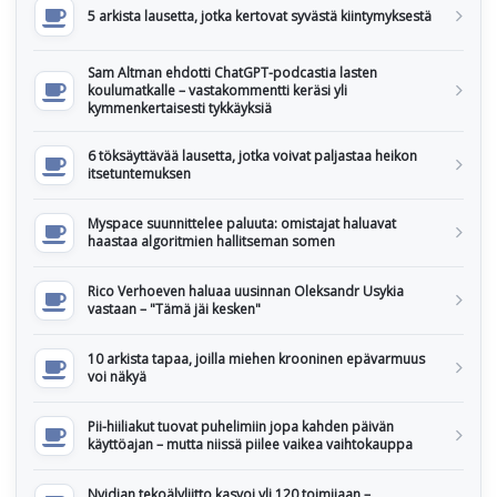
5 arkista lausetta, jotka kertovat syvästä kiintymyksestä
Sam Altman ehdotti ChatGPT-podcastia lasten
koulumatkalle – vastakommentti keräsi yli
kymmenkertaisesti tykkäyksiä
6 töksäyttävää lausetta, jotka voivat paljastaa heikon
itsetuntemuksen
Myspace suunnittelee paluuta: omistajat haluavat
haastaa algoritmien hallitseman somen
Rico Verhoeven haluaa uusinnan Oleksandr Usykia
vastaan – "Tämä jäi kesken"
10 arkista tapaa, joilla miehen krooninen epävarmuus
voi näkyä
Pii-hiiliakut tuovat puhelimiin jopa kahden päivän
käyttöajan – mutta niissä piilee vaikea vaihtokauppa
Nvidian tekoälyliitto kasvoi yli 120 toimijaan –