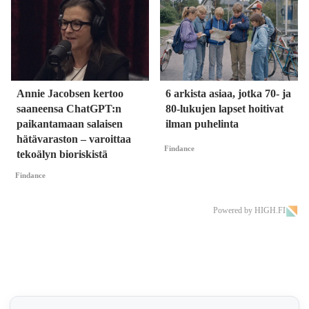
Annie Jacobsen kertoo
6 arkista asiaa, jotka 70- ja
saaneensa ChatGPT:n
80-lukujen lapset hoitivat
paikantamaan salaisen
ilman puhelinta
hätävaraston – varoittaa
Findance
tekoälyn bioriskistä
Findance
Powered by HIGH.FI