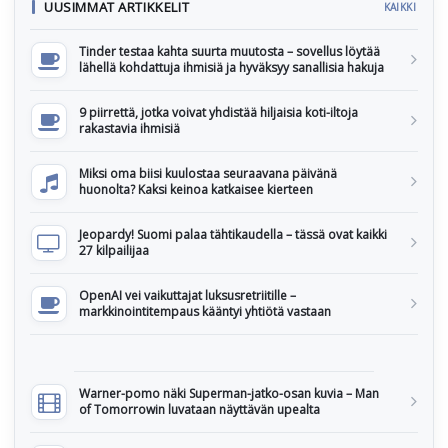
UUSIMMAT ARTIKKELIT
KAIKKI
Tinder testaa kahta suurta muutosta – sovellus löytää
lähellä kohdattuja ihmisiä ja hyväksyy sanallisia hakuja
9 piirrettä, jotka voivat yhdistää hiljaisia koti-iltoja
rakastavia ihmisiä
Miksi oma biisi kuulostaa seuraavana päivänä
huonolta? Kaksi keinoa katkaisee kierteen
Jeopardy! Suomi palaa tähtikaudella – tässä ovat kaikki
27 kilpailijaa
OpenAI vei vaikuttajat luksusretriitille –
markkinointitempaus kääntyi yhtiötä vastaan
Warner-pomo näki Superman-jatko-osan kuvia – Man
of Tomorrowin luvataan näyttävän upealta