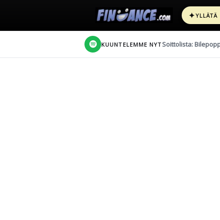
✦
YLLÄTÄ
Soittolista: Bilepop
KUUNTELEMME NYT