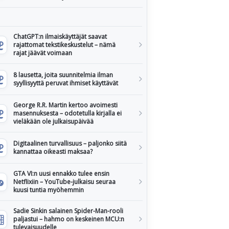
ChatGPT:n ilmaiskäyttäjät saavat
rajattomat tekstikeskustelut – nämä
rajat jäävät voimaan
8 lausetta, joita suunnitelmia ilman
syyllisyyttä peruvat ihmiset käyttävät
George R.R. Martin kertoo avoimesti
masennuksesta – odotetulla kirjalla ei
vieläkään ole julkaisupäivää
Digitaalinen turvallisuus – paljonko siitä
kannattaa oikeasti maksaa?
GTA VI:n uusi ennakko tulee ensin
Netflixiin – YouTube-julkaisu seuraa
kuusi tuntia myöhemmin
Sadie Sinkin salainen Spider-Man-rooli
paljastui – hahmo on keskeinen MCU:n
tulevaisuudelle