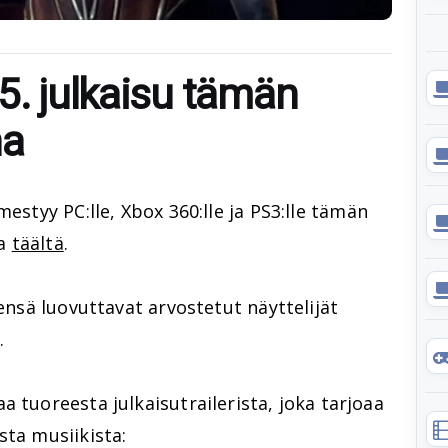
5. julkaisu tämän
na
mestyy PC:lle, Xbox 360:lle ja PS3:lle tämän
ta
täältä
.
nensä luovuttavat arvostetut näyttelijät
.
 tuoreesta julkaisutrailerista, joka tarjoaa
sta musiikista: