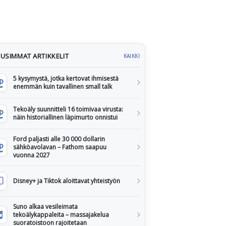
USIMMAT ARTIKKELIT
KAIKKI
5 kysymystä, jotka kertovat ihmisestä
enemmän kuin tavallinen small talk
Tekoäly suunnitteli 16 toimivaa virusta:
näin historiallinen läpimurto onnistui
Ford paljasti alle 30 000 dollarin
sähköavolavan – Fathom saapuu
vuonna 2027
Disney+ ja Tiktok aloittavat yhteistyön
Suno alkaa vesileimata
tekoälykappaleita – massajakelua
suoratoistoon rajoitetaan