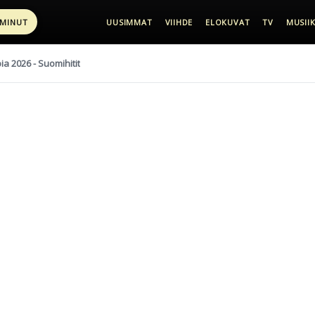
 MINUT
UUSIMMAT
VIIHDE
ELOKUVAT
TV
MUSIIK
pia 2026 - Suomihitit