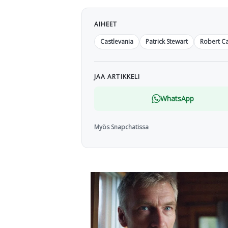
AIHEET
Castlevania
Patrick Stewart
Robert Ca
JAA ARTIKKELI
WhatsApp
Myös Snapchatissa