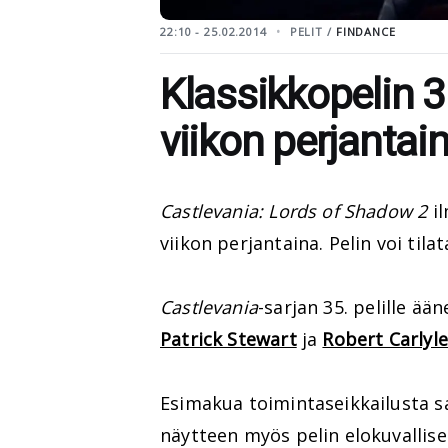
22:10 - 25.02.2014
PELIT /
FINDANCE
Klassikkopelin 3
viikon perjantai
Castlevania: Lords of Shadow 2
il
viikon perjantaina. Pelin voi tila
Castlevania
-sarjan 35. pelille ää
Patrick Stewart
ja
Robert Carlyle
Esimakua toimintaseikkailusta saa
näytteen myös pelin elokuvallise