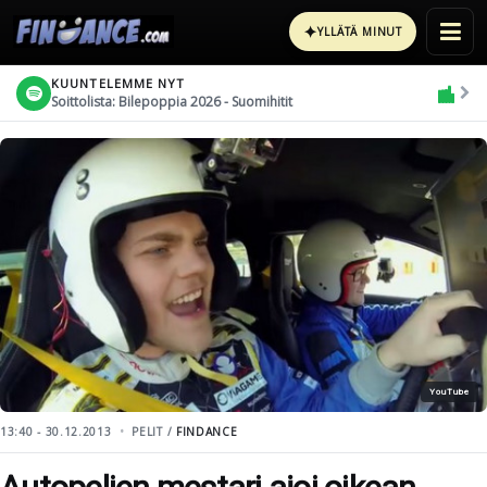
✦
YLLÄTÄ MINUT
KUUNTELEMME NYT
Soittolista: Bilepoppia 2026 - Suomihitit
YouTube
13:40 - 30.12.2013
PELIT /
FINDANCE