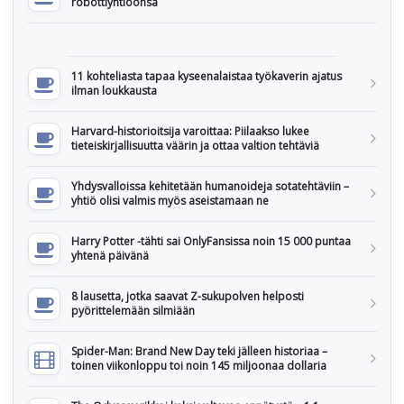
robottiyhtiöönsä
11 kohteliasta tapaa kyseenalaistaa työkaverin ajatus
ilman loukkausta
Harvard-historioitsija varoittaa: Piilaakso lukee
tieteiskirjallisuutta väärin ja ottaa valtion tehtäviä
Yhdysvalloissa kehitetään humanoideja sotatehtäviin –
yhtiö olisi valmis myös aseistamaan ne
Harry Potter -tähti sai OnlyFansissa noin 15 000 puntaa
yhtenä päivänä
8 lausetta, jotka saavat Z-sukupolven helposti
pyörittelemään silmiään
Spider-Man: Brand New Day teki jälleen historiaa –
toinen viikonloppu toi noin 145 miljoonaa dollaria