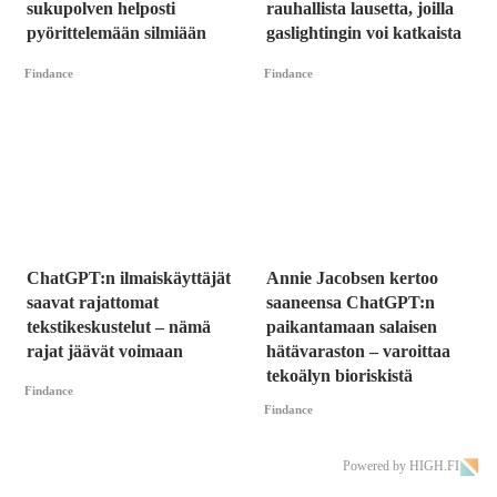
sukupolven helposti
rauhallista lausetta, joilla
pyörittelemään silmiään
gaslightingin voi katkaista
Findance
Findance
ChatGPT:n ilmaiskäyttäjät
Annie Jacobsen kertoo
saavat rajattomat
saaneensa ChatGPT:n
tekstikeskustelut – nämä
paikantamaan salaisen
rajat jäävät voimaan
hätävaraston – varoittaa
tekoälyn bioriskistä
Findance
Findance
Powered by HIGH.FI