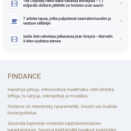
The Odyssey rikkoi kaksi valtavaa ennätystä – 1,1
miljardin dollarin jättihitti on Nolanin uran suurin
7 arkista tapaa, jotka paljastavat saamattomuuden ja
vastuun välttelyn
Sadie Sink vahvistaa jatkavansa Jean Greynä – Marvelin
X-Men-uudistus etenee
FINDANCE
Hauskoja juttuja, erikoisuuksia maailmalta, netti-ilmiöitä,
leffoja, tv-sarjoja, videopelejä ja musiikkia.
Findance on rekisteröity tavaramerkki. Sivusto voi sisältää
tuotesijoittelua.
Sivustolla käytetään evästeitä käyttökokemuksen
parantamiseen. Sivustoa käyttämällä hyväksyt evästeiden