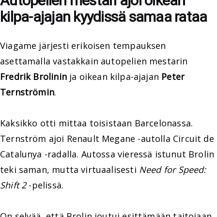
Autopelien mestari ajoi oikean
kilpa-ajajan kyydissä samaa rataa
Viagame järjesti erikoisen tempauksen
asettamalla vastakkain autopelien mestarin
Fredrik Brolinin
ja oikean kilpa-ajajan
Peter
Ternströmin
.
Kaksikko otti mittaa toisistaan Barcelonassa.
Ternström ajoi Renault Megane -autolla Circuit de
Catalunya -radalla. Autossa vieressä istunut Brolin
teki saman, mutta virtuaalisesti
Need for Speed:
Shift 2
-pelissä.
On selvää, että Brolin joutui esittämään taitojaan