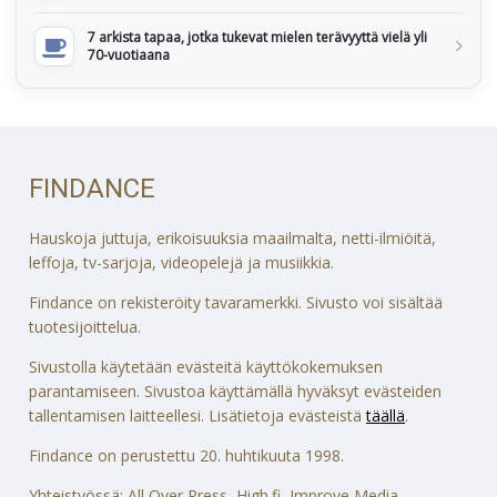
7 arkista tapaa, jotka tukevat mielen terävyyttä vielä yli
70-vuotiaana
FINDANCE
Hauskoja juttuja, erikoisuuksia maailmalta, netti-ilmiöitä,
leffoja, tv-sarjoja, videopelejä ja musiikkia.
Findance on rekisteröity tavaramerkki. Sivusto voi sisältää
tuotesijoittelua.
Sivustolla käytetään evästeitä käyttökokemuksen
parantamiseen. Sivustoa käyttämällä hyväksyt evästeiden
tallentamisen laitteellesi. Lisätietoja evästeistä
täällä
.
Findance on perustettu 20. huhtikuuta 1998.
Yhteistyössä: All Over Press, High.fi, Improve Media,