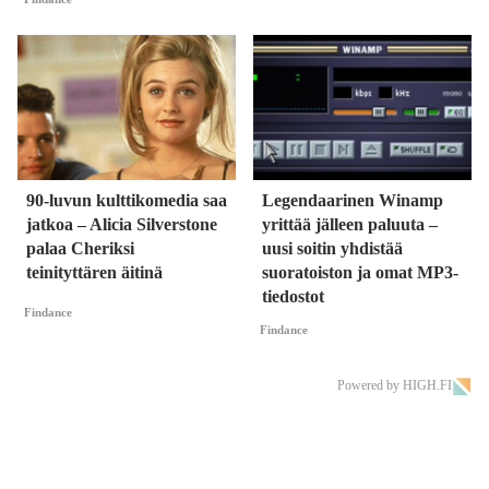
90-luvun kulttikomedia saa
Legendaarinen Winamp
jatkoa – Alicia Silverstone
yrittää jälleen paluuta –
palaa Cheriksi
uusi soitin yhdistää
teinityttären äitinä
suoratoiston ja omat MP3-
tiedostot
Findance
Findance
Powered by HIGH.FI