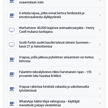
osaamistaan esiin
6 arkista tapaa, jotka voivat kertoa henkisestä ja
emotionaalisesta älykkyydestä
Warhammer 40,000 laajenee animaatiosarjaksi – Henry
Cavill mukana tuottajana
South Parkin uudet kaudet tulevat viimein Suomeen –
kausi 27 jo katsottavissa
6 tapaa, joilla jatkuva puhelimen selaaminen voi tuntua
kehossa
Palantirin tekoälybisnes rikkoi harvinaisen rajan – 155
prosentin luku haastaa kriitikot
9 tapaa rakentaa henkistä vakautta ja uskottavuutta
työelämässä
WhatsApp lukitsi tilejä vahingossa – käyttäjät
menettivät pääsyn viesteihinsä