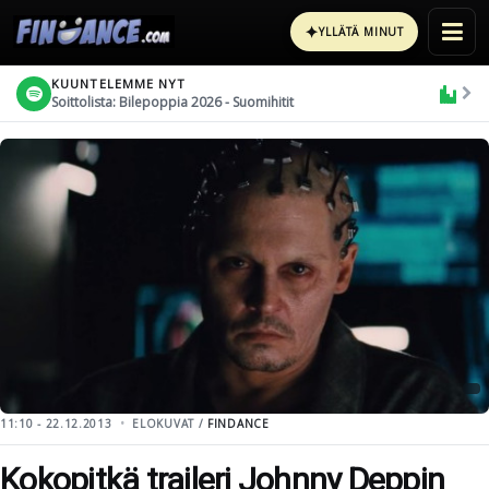
✦
YLLÄTÄ MINUT
KUUNTELEMME NYT
Soittolista: Bilepoppia 2026 - Suomihitit
11:10 - 22.12.2013
ELOKUVAT /
FINDANCE
Kokopitkä traileri Johnny Deppin