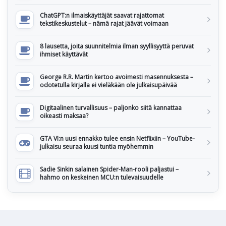
ChatGPT:n ilmaiskäyttäjät saavat rajattomat
tekstikeskustelut – nämä rajat jäävät voimaan
8 lausetta, joita suunnitelmia ilman syyllisyyttä peruvat
ihmiset käyttävät
George R.R. Martin kertoo avoimesti masennuksesta –
odotetulla kirjalla ei vieläkään ole julkaisupäivää
Digitaalinen turvallisuus – paljonko siitä kannattaa
oikeasti maksaa?
GTA VI:n uusi ennakko tulee ensin Netflixiin – YouTube-
julkaisu seuraa kuusi tuntia myöhemmin
Sadie Sinkin salainen Spider-Man-rooli paljastui –
hahmo on keskeinen MCU:n tulevaisuudelle