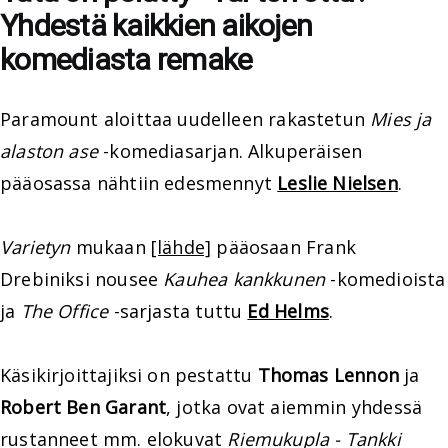
Yhdestä kaikkien aikojen
komediasta remake
Paramount aloittaa uudelleen rakastetun
Mies ja
alaston ase
-komediasarjan. Alkuperäisen
pääosassa nähtiin edesmennyt
Leslie Nielsen
.
Varietyn
mukaan
[lähde]
pääosaan Frank
Drebiniksi nousee
Kauhea kankkunen
-komedioista
ja
The Office
-sarjasta tuttu
Ed Helms
.
Käsikirjoittajiksi on pestattu
Thomas Lennon
ja
Robert Ben Garant
, jotka ovat aiemmin yhdessä
rustanneet mm. elokuvat
Riemukupla - Tankki