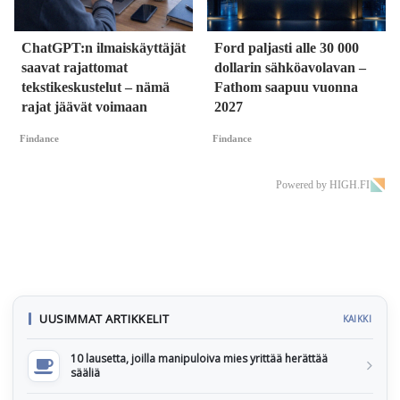
ChatGPT:n ilmaiskäyttäjät
Ford paljasti alle 30 000
saavat rajattomat
dollarin sähköavolavan –
tekstikeskustelut – nämä
Fathom saapuu vuonna
rajat jäävät voimaan
2027
Findance
Findance
Powered by HIGH.FI
UUSIMMAT ARTIKKELIT
KAIKKI
10 lausetta, joilla manipuloiva mies yrittää herättää
sääliä