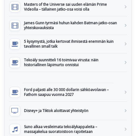
Masters of the Universe sai uuden elämän Prime
Videolla – tällainen jatko-osa voisi olla
James Gunn tyrmäsi huhun kahden Batman-jatko-osan
yhteiskuvauksista
5 kysymystä, jotka kertovat ihmisestä enemmän kuin
tavallinen small talk
Tekoäly suunnitteli 16 toimivaa virusta: näin
historiallinen läpimurto onnistui
Ford paljasti alle 30 000 dollarin sähköavolavan –
Fathom saapuu vuonna 2027
Disney+ ja Tiktok aloittavat yhteistyön
Suno alkaa vesileimata tekoälykappaleita –
massajakelua suoratoistoon rajoitetaan