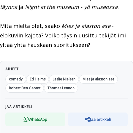
täynnä
ja
Night at the museum - yö museossa
.
Mitä mieltä olet, saako
Mies ja alaston ase
-
elokuviin kajota? Voiko täysin uusittu tekijätiimi
yltää yhtä hauskaan suoritukseen?
AIHEET
comedy
Ed Helms
Leslie Nielsen
Mies ja alaston ase
Robert Ben Garant
Thomas Lennon
JAA ARTIKKELI
WhatsApp
Jaa artikkeli