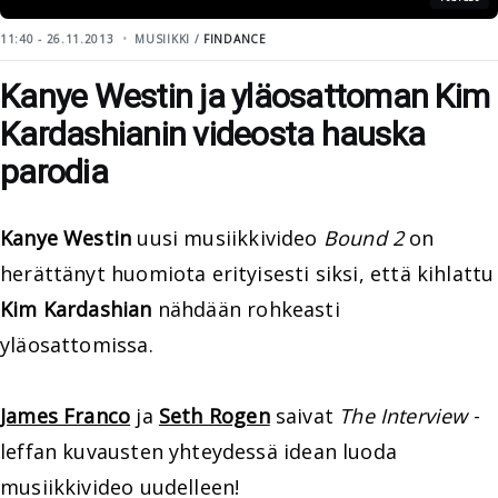
11:40 - 26.11.2013
MUSIIKKI /
FINDANCE
Kanye Westin ja yläosattoman Kim
Kardashianin videosta hauska
parodia
Kanye Westin
uusi musiikkivideo
Bound 2
on
herättänyt huomiota erityisesti siksi, että kihlattu
Kim Kardashian
nähdään rohkeasti
yläosattomissa.
James Franco
ja
Seth Rogen
saivat
The Interview
-
leffan kuvausten yhteydessä idean luoda
musiikkivideo uudelleen!