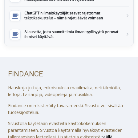
ChatGPT:n ilmaiskäyttäjät saavat rajattomat
tekstikeskustelut – nämä rajat jäävät voimaan
8 lausetta, joita suunnitelmia ilman syyllisyyttä peruvat
ihmiset käyttävät
FINDANCE
Hauskoja juttuja, erikoisuuksia maailmalta, netti-ilmiöitä,
leffoja, tv-sarjoja, videopelejä ja musiikkia.
Findance on rekisteröity tavaramerkki. Sivusto voi sisältää
tuotesijoittelua.
Sivustolla käytetään evästeitä käyttökokemuksen
parantamiseen. Sivustoa käyttämällä hyväksyt evästeiden
tallentamisen laitteellesi. Lisätietoja evästeistä
täällä
.