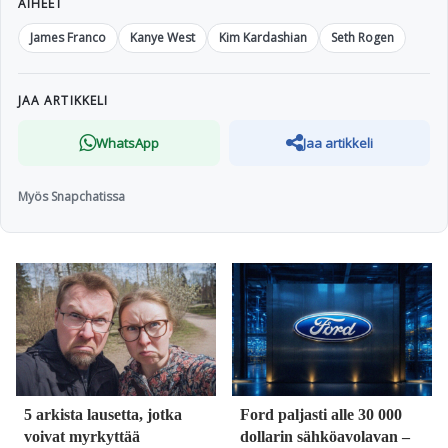
AIHEET
James Franco
Kanye West
Kim Kardashian
Seth Rogen
JAA ARTIKKELI
WhatsApp
Jaa artikkeli
Myös Snapchatissa
5 arkista lausetta, jotka
Ford paljasti alle 30 000
voivat myrkyttää
dollarin sähköavolavan –