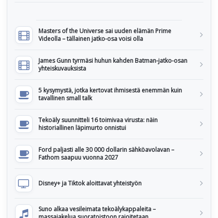
Masters of the Universe sai uuden elämän Prime
Videolla – tällainen jatko-osa voisi olla
James Gunn tyrmäsi huhun kahden Batman-jatko-osan
yhteiskuvauksista
5 kysymystä, jotka kertovat ihmisestä enemmän kuin
tavallinen small talk
Tekoäly suunnitteli 16 toimivaa virusta: näin
historiallinen läpimurto onnistui
Ford paljasti alle 30 000 dollarin sähköavolavan –
Fathom saapuu vuonna 2027
Disney+ ja Tiktok aloittavat yhteistyön
Suno alkaa vesileimata tekoälykappaleita –
massajakelua suoratoistoon rajoitetaan