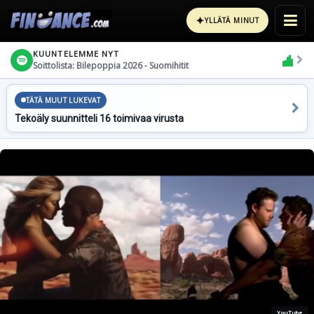
✦
YLLÄTÄ MINUT
KUUNTELEMME NYT
Soittolista: Bilepoppia 2026 - Suomihitit
TÄTÄ MUUT LUKEVAT
Tekoäly suunnitteli 16 toimivaa virusta
YouTube