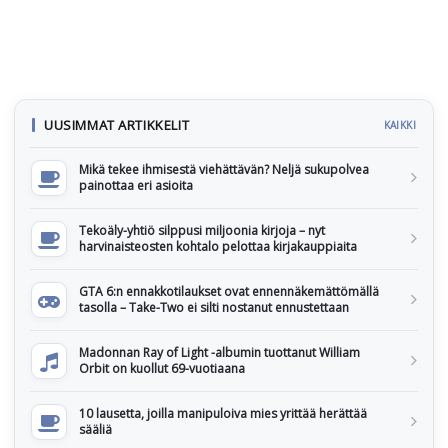
UUSIMMAT ARTIKKELIT
KAIKKI
Mikä tekee ihmisestä viehättävän? Neljä sukupolvea
painottaa eri asioita
Tekoäly-yhtiö silppusi miljoonia kirjoja – nyt
harvinaisteosten kohtalo pelottaa kirjakauppiaita
GTA 6:n ennakkotilaukset ovat ennennäkemättömällä
tasolla – Take-Two ei silti nostanut ennustettaan
Madonnan Ray of Light -albumin tuottanut William
Orbit on kuollut 69-vuotiaana
10 lausetta, joilla manipuloiva mies yrittää herättää
sääliä