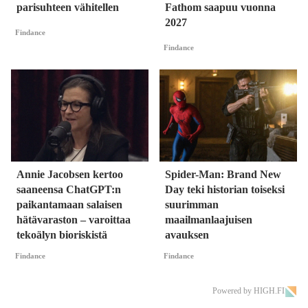
parisuhteen vähitellen
Fathom saapuu vuonna
2027
Findance
Findance
Annie Jacobsen kertoo
Spider-Man: Brand New
saaneensa ChatGPT:n
Day teki historian toiseksi
paikantamaan salaisen
suurimman
hätävaraston – varoittaa
maailmanlaajuisen
tekoälyn bioriskistä
avauksen
Findance
Findance
Powered by HIGH.FI