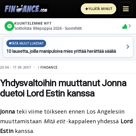
✦
YLLÄTÄ MINUT
KUUNTELEMME NYT
Soittolista: Bilepoppia 2026 - Suomihitit
TÄTÄ MUUT LUKEVAT
10 lausetta, joilla manipuloiva mies yrittää herättää sääliä
20:06 - 17.09.2007
/
FINDANCE
Yhdysvaltoihin muuttanut Jonna
duetoi Lord Estin kanssa
Jonna
teki viime töikseen ennen Los Angelesiin
muuttamistaan
Mitä etit
-kappaleen yhdessä
Lord
Estin
kanssa.