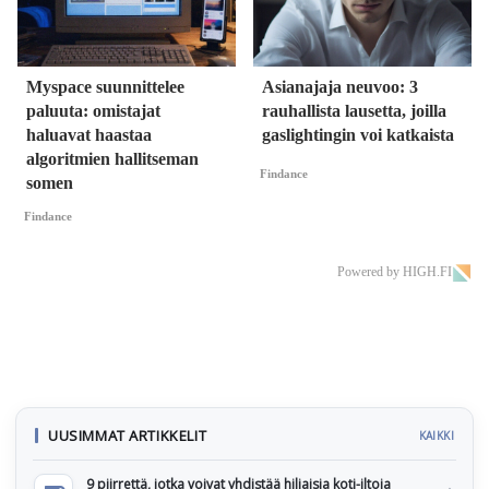
Myspace suunnittelee
Asianajaja neuvoo: 3
paluuta: omistajat
rauhallista lausetta, joilla
haluavat haastaa
gaslightingin voi katkaista
algoritmien hallitseman
Findance
somen
Findance
Powered by HIGH.FI
UUSIMMAT ARTIKKELIT
KAIKKI
9 piirrettä, jotka voivat yhdistää hiljaisia koti-iltoja