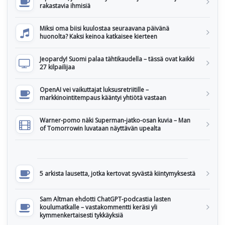
rakastavia ihmisiä
Miksi oma biisi kuulostaa seuraavana päivänä
huonolta? Kaksi keinoa katkaisee kierteen
Jeopardy! Suomi palaa tähtikaudella – tässä ovat kaikki
27 kilpailijaa
OpenAI vei vaikuttajat luksusretriitille –
markkinointitempaus kääntyi yhtiötä vastaan
Warner-pomo näki Superman-jatko-osan kuvia – Man
of Tomorrowin luvataan näyttävän upealta
5 arkista lausetta, jotka kertovat syvästä kiintymyksestä
Sam Altman ehdotti ChatGPT-podcastia lasten
koulumatkalle – vastakommentti keräsi yli
kymmenkertaisesti tykkäyksiä