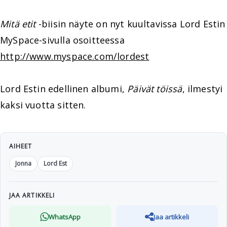
Mitä etit
-biisin näyte on nyt kuultavissa Lord Estin
MySpace-sivulla osoitteessa
http://www.myspace.com/lordest
Lord Estin edellinen albumi,
Päivät töissä
, ilmestyi
kaksi vuotta sitten.
AIHEET
Jonna
Lord Est
JAA ARTIKKELI
WhatsApp
Jaa artikkeli