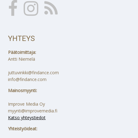
YHTEYS
Päätoimittaja:
Antti Niemelä
juttuvinkki@findance.com
info@findance.com
Mainosmyynti:
Improve Media Oy
myynti@improvemedia.fi
Katso yhteystiedot
Yhteistyöideat: