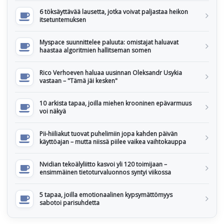
6 töksäyttävää lausetta, jotka voivat paljastaa heikon
itsetuntemuksen
Myspace suunnittelee paluuta: omistajat haluavat
haastaa algoritmien hallitseman somen
Rico Verhoeven haluaa uusinnan Oleksandr Usykia
vastaan – "Tämä jäi kesken"
10 arkista tapaa, joilla miehen krooninen epävarmuus
voi näkyä
Pii-hiiliakut tuovat puhelimiin jopa kahden päivän
käyttöajan – mutta niissä piilee vaikea vaihtokauppa
Nvidian tekoälyliitto kasvoi yli 120 toimijaan –
ensimmäinen tietoturvaluonnos syntyi viikossa
5 tapaa, joilla emotionaalinen kypsymättömyys
sabotoi parisuhdetta