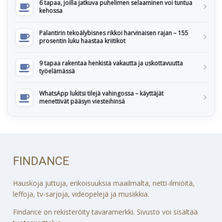
6 tapaa, joilla jatkuva puhelimen selaaminen voi tuntua
kehossa
Palantirin tekoälybisnes rikkoi harvinaisen rajan – 155
prosentin luku haastaa kriitikot
9 tapaa rakentaa henkistä vakautta ja uskottavuutta
työelämässä
WhatsApp lukitsi tilejä vahingossa – käyttäjät
menettivät pääsyn viesteihinsä
FINDANCE
Hauskoja juttuja, erikoisuuksia maailmalta, netti-ilmiöitä,
leffoja, tv-sarjoja, videopelejä ja musiikkia.
Findance on rekisteröity tavaramerkki. Sivusto voi sisältää