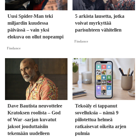
Uusi Spider-Man teki
5 arkista lausetta, jotka
miljardin kuudessa
voivat myrkyttää
päivässä – vain yksi
parisuhteen vähitellen
elokuva on ollut nopeampi
Findance
Findance
Dave Bautista neuvottelee
Tekoäly ei tappanut
Kratoksen roolista – God
sovelluksia – nämä 9
of War -sarjan kuvatut
piilotettua helmeä
jaksot jouduttaisiin
ratkaisevat oikeita arjen
tekemään uudelleen
pulmia