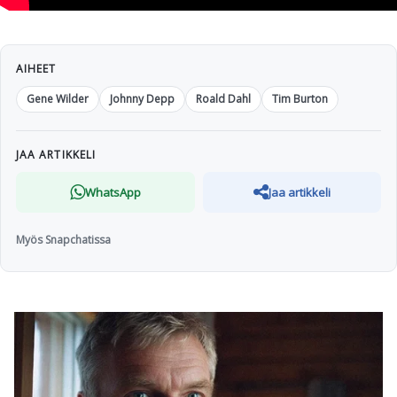
AIHEET
Gene Wilder
Johnny Depp
Roald Dahl
Tim Burton
JAA ARTIKKELI
WhatsApp
Jaa artikkeli
Myös Snapchatissa