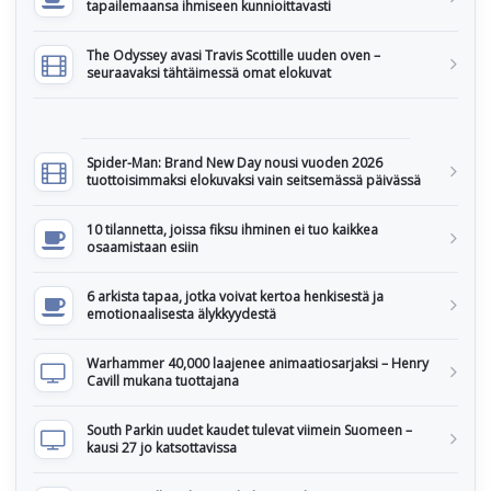
tapailemaansa ihmiseen kunnioittavasti
The Odyssey avasi Travis Scottille uuden oven –
seuraavaksi tähtäimessä omat elokuvat
Spider-Man: Brand New Day nousi vuoden 2026
tuottoisimmaksi elokuvaksi vain seitsemässä päivässä
10 tilannetta, joissa fiksu ihminen ei tuo kaikkea
osaamistaan esiin
6 arkista tapaa, jotka voivat kertoa henkisestä ja
emotionaalisesta älykkyydestä
Warhammer 40,000 laajenee animaatiosarjaksi – Henry
Cavill mukana tuottajana
South Parkin uudet kaudet tulevat viimein Suomeen –
kausi 27 jo katsottavissa