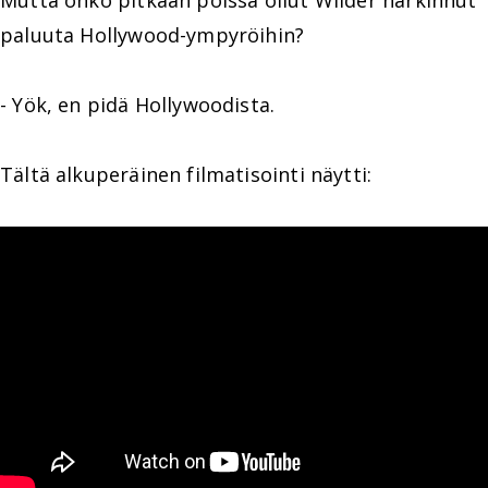
Mutta onko pitkään poissa ollut Wilder harkinnut
paluuta Hollywood-ympyröihin?
- Yök, en pidä Hollywoodista.
Tältä alkuperäinen filmatisointi näytti: