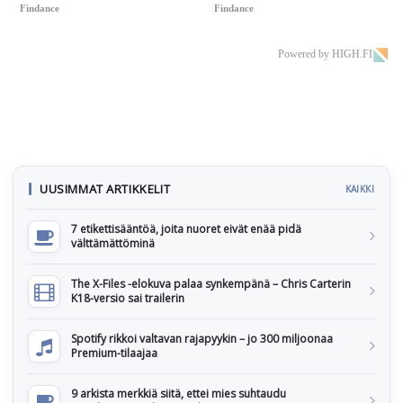
Findance
Findance
Powered by HIGH.FI
UUSIMMAT ARTIKKELIT
KAIKKI
7 etikettisääntöä, joita nuoret eivät enää pidä
välttämättöminä
The X-Files -elokuva palaa synkempänä – Chris Carterin
K18-versio sai trailerin
Spotify rikkoi valtavan rajapyykin – jo 300 miljoonaa
Premium-tilaajaa
9 arkista merkkiä siitä, ettei mies suhtaudu