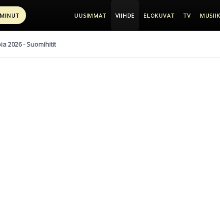
 MINUT
UUSIMMAT
VIIHDE
ELOKUVAT
TV
MUSIIK
pia 2026 - Suomihitit