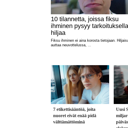
7 etikettisääntöä, joita
Uusi 
nuoret eivät enää pidä
milja
välttämättöminä
päiväs