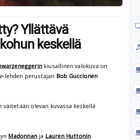
ty? Yllättävä
 kohun keskellä
hwarzeneggerin
kiusallinen valokuva on
e
-lehden perustajan
Bob Guccionen
väitetään olevan kuvassa keskellä
tyn
Madonnan
ja
Lauren Huttonin