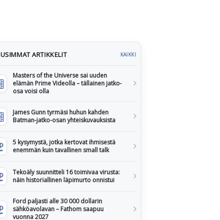
USIMMAT ARTIKKELIT
KAIKKI
Masters of the Universe sai uuden
elämän Prime Videolla – tällainen jatko-
osa voisi olla
James Gunn tyrmäsi huhun kahden
Batman-jatko-osan yhteiskuvauksista
5 kysymystä, jotka kertovat ihmisestä
enemmän kuin tavallinen small talk
Tekoäly suunnitteli 16 toimivaa virusta:
näin historiallinen läpimurto onnistui
Ford paljasti alle 30 000 dollarin
sähköavolavan – Fathom saapuu
vuonna 2027