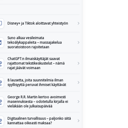
Disney+ ja Tiktok aloittavat yhteistyön
Suno alkaa vesileimata
tekoälykappaleita – massajakelua
suoratoistoon rajoitetaan
ChatGPT:n ilmaiskäyttäjät saavat
rajattomat tekstikeskustelut – nämä
rajat jäävät voimaan
8 lausetta, joita suunnitelmia ilman
syyllisyyttä peruvat ihmiset käyttävät
George R.R. Martin kertoo avoimesti
masennuksesta – odotetulla kirjalla ei
vieläkään ole julkaisupäivää
Digitaalinen turvallisuus – paljonko siitä
kannattaa oikeasti maksaa?