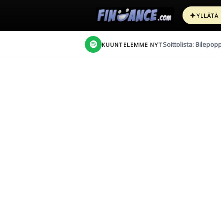
✦
YLLÄTÄ
Soittolista: Bilepop
KUUNTELEMME NYT