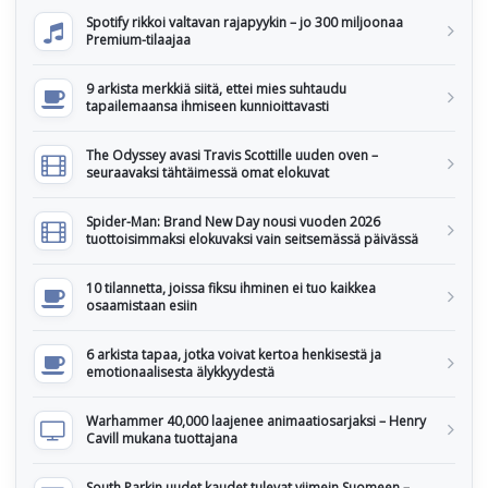
Spotify rikkoi valtavan rajapyykin – jo 300 miljoonaa
Premium-tilaajaa
9 arkista merkkiä siitä, ettei mies suhtaudu
tapailemaansa ihmiseen kunnioittavasti
The Odyssey avasi Travis Scottille uuden oven –
seuraavaksi tähtäimessä omat elokuvat
Spider-Man: Brand New Day nousi vuoden 2026
tuottoisimmaksi elokuvaksi vain seitsemässä päivässä
10 tilannetta, joissa fiksu ihminen ei tuo kaikkea
osaamistaan esiin
6 arkista tapaa, jotka voivat kertoa henkisestä ja
emotionaalisesta älykkyydestä
Warhammer 40,000 laajenee animaatiosarjaksi – Henry
Cavill mukana tuottajana
South Parkin uudet kaudet tulevat viimein Suomeen –