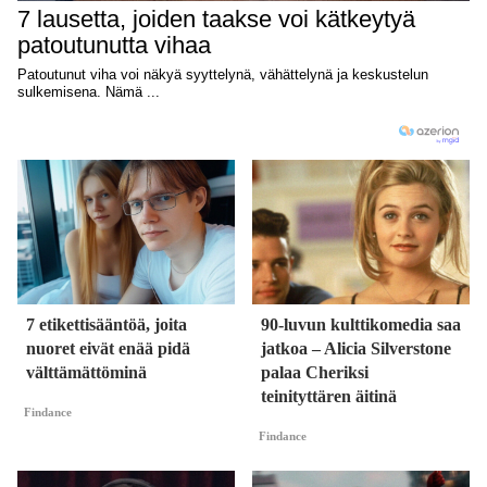
7 etikettisääntöä, joita
90-luvun kulttikomedia saa
nuoret eivät enää pidä
jatkoa – Alicia Silverstone
välttämättöminä
palaa Cheriksi
teinityttären äitinä
Findance
Findance