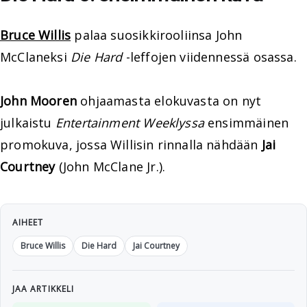
Bruce Willis
palaa suosikkirooliinsa John
McClaneksi
Die Hard
-leffojen viidennessä osassa.
John Mooren
ohjaamasta elokuvasta on nyt
julkaistu
Entertainment Weeklyssa
ensimmäinen
promokuva, jossa Willisin rinnalla nähdään
Jai
Courtney
(John McClane Jr.).
AIHEET
Bruce Willis
Die Hard
Jai Courtney
JAA ARTIKKELI