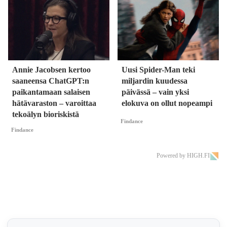
Annie Jacobsen kertoo
Uusi Spider-Man teki
saaneensa ChatGPT:n
miljardin kuudessa
paikantamaan salaisen
päivässä – vain yksi
hätävaraston – varoittaa
elokuva on ollut nopeampi
tekoälyn bioriskistä
Findance
Findance
Powered by HIGH.FI