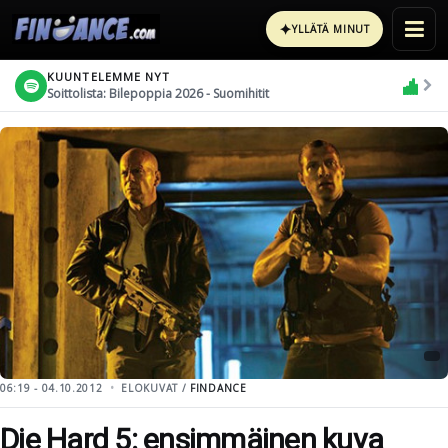
✦
YLLÄTÄ MINUT
KUUNTELEMME NYT
Soittolista: Bilepoppia 2026 - Suomihitit
06:19 - 04.10.2012
ELOKUVAT /
FINDANCE
Die Hard 5: ensimmäinen kuva