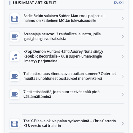
UUSIMMAT ARTIKKELIT
KAIKKI
Sadie Sinkin salainen Spider-Man-rooli paljastui –
hahmo on keskeinen MCU:n tulevaisuudelle
Asianajaja neuvoo: 3 rauhallista lausetta, joilla
gaslightingin voi katkaista
KPop Demon Hunters -tähti Audrey Nuna siirtyy
Republic Recordsille – uusi superHuman-single
ilmestyy perjantaina
Tallensitko taas kiinnostavan paikan someen? Outernet
muuttaa unohtuneet postaukset menovinkeiksi
7 etikettisääntöä, joita nuoret eivät enää pidä
välttämättöminä
The X-Files -elokuva palaa synkempänä – Chris Carterin
K18-versio sai trailerin