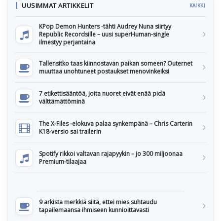
UUSIMMAT ARTIKKELIT
KAIKKI
KPop Demon Hunters -tähti Audrey Nuna siirtyy
Republic Recordsille – uusi superHuman-single
ilmestyy perjantaina
Tallensitko taas kiinnostavan paikan someen? Outernet
muuttaa unohtuneet postaukset menovinkeiksi
7 etikettisääntöä, joita nuoret eivät enää pidä
välttämättöminä
The X-Files -elokuva palaa synkempänä – Chris Carterin
K18-versio sai trailerin
Spotify rikkoi valtavan rajapyykin – jo 300 miljoonaa
Premium-tilaajaa
9 arkista merkkiä siitä, ettei mies suhtaudu
tapailemaansa ihmiseen kunnioittavasti