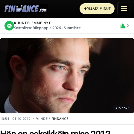
✦
YLLÄTÄ MINUT
KUUNTELEMME NYT
Soittolista: Bilepoppia 2026 - Suomihitit
EPA / AOP
13:54 - 01.10.2012
VIIHDE /
FINDANCE