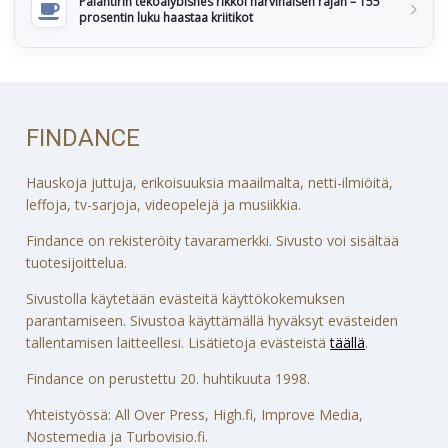
Palantirin tekoälybisnes rikkoi harvinaisen rajan – 155
prosentin luku haastaa kriitikot
FINDANCE
Hauskoja juttuja, erikoisuuksia maailmalta, netti-ilmiöitä,
leffoja, tv-sarjoja, videopelejä ja musiikkia.
Findance on rekisteröity tavaramerkki. Sivusto voi sisältää
tuotesijoittelua.
Sivustolla käytetään evästeitä käyttökokemuksen
parantamiseen. Sivustoa käyttämällä hyväksyt evästeiden
tallentamisen laitteellesi. Lisätietoja evästeistä
täällä
.
Findance on perustettu 20. huhtikuuta 1998.
Yhteistyössä: All Over Press, High.fi, Improve Media,
Nostemedia ja Turbovisio.fi.