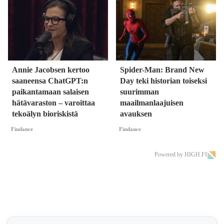
Annie Jacobsen kertoo
Spider-Man: Brand New
saaneensa ChatGPT:n
Day teki historian toiseksi
paikantamaan salaisen
suurimman
hätävaraston – varoittaa
maailmanlaajuisen
tekoälyn bioriskistä
avauksen
Findance
Findance
Powered by HIGH.FI