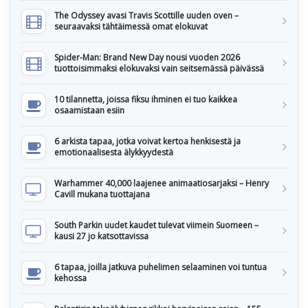
The Odyssey avasi Travis Scottille uuden oven –
seuraavaksi tähtäimessä omat elokuvat
Spider-Man: Brand New Day nousi vuoden 2026
tuottoisimmaksi elokuvaksi vain seitsemässä päivässä
10 tilannetta, joissa fiksu ihminen ei tuo kaikkea
osaamistaan esiin
6 arkista tapaa, jotka voivat kertoa henkisestä ja
emotionaalisesta älykkyydestä
Warhammer 40,000 laajenee animaatiosarjaksi – Henry
Cavill mukana tuottajana
South Parkin uudet kaudet tulevat viimein Suomeen –
kausi 27 jo katsottavissa
6 tapaa, joilla jatkuva puhelimen selaaminen voi tuntua
kehossa