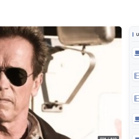
U
EPA / AOP