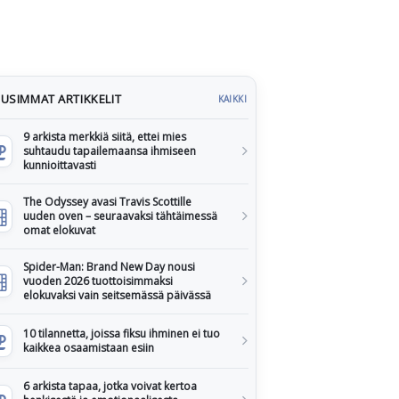
USIMMAT ARTIKKELIT
KAIKKI
9 arkista merkkiä siitä, ettei mies
suhtaudu tapailemaansa ihmiseen
kunnioittavasti
The Odyssey avasi Travis Scottille
uuden oven – seuraavaksi tähtäimessä
omat elokuvat
Spider-Man: Brand New Day nousi
vuoden 2026 tuottoisimmaksi
elokuvaksi vain seitsemässä päivässä
10 tilannetta, joissa fiksu ihminen ei tuo
kaikkea osaamistaan esiin
6 arkista tapaa, jotka voivat kertoa