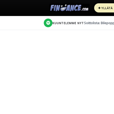
✦
YLLÄTÄ
Soittolista: Bilepop
KUUNTELEMME NYT