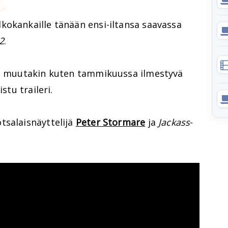
lkokankaille tänään ensi-iltansa saavassa
2
.
sa muutakin kuten tammikuussa ilmestyvä
istu traileri.
tsalaisnäyttelijä
Peter Stormare
ja
Jackass
-