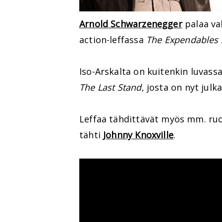
Arnold Schwarzenegger
palaa va
action-leffassa
The Expendables 
Iso-Arskalta on kuitenkin luvas
The Last Stand
, josta on nyt julka
Leffaa tähdittävät myös mm. ruo
tähti
Johnny Knoxville
.