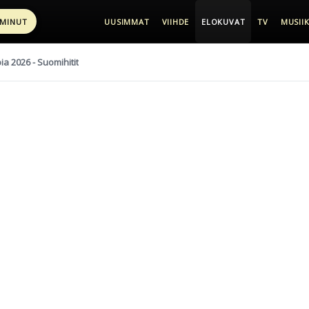
 MINUT
UUSIMMAT
VIIHDE
ELOKUVAT
TV
MUSIIK
pia 2026 - Suomihitit