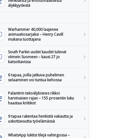
henkisestä ja emotionaalisesta
älykkyydestä
Warhammer 40,000 laajenee
animaatiosarjaksi – Henry Cavill
mukana tuottajana
South Parkin uudet kaudet tulevat
viimein Suomeen – kausi 27 jo
katsottavissa
6 tapaa, joilla jatkuva puhelimen
selaaminen voi tuntua kehossa
Palantirin tekoälybisnes rikkoi
harvinaisen rajan – 155 prosentin luku
haastaa kriitikot
9 tapaa rakentaa henkistä vakautta ja
uskottavuutta työelämässä
WhatsApp lukitsi tilejä vahingossa –