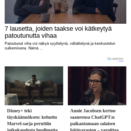
Disney+ teki
Annie Jacobsen kertoo
täyskäännöksen: kehuttu
saaneensa ChatGPT:n
Marvel-sarja peruttiin
paikantamaan salaisen
jatkokaudesta huolimatta
hätävaraston – varoittaa