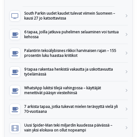
South Parkin uudet kaudet tulevat viimein Suomeen –
kausi 27 jo katsottavissa
6 tapaa, joilla jatkuva puhelimen selaaminen voi tuntua
kehossa
Palantirin tekoälybisnes rikkoi harvinaisen rajan – 155
prosentin luku haastaa kriitikot
9 tapaa rakentaa henkistä vakautta ja uskottavuutta
työelämässä
WhatsApp lukitsi tilejä vahingossa – käyttäjät
menettivät pääsyn viesteihinsä
7 arkista tapaa, jotka tukevat mielen terävyyttä vielä yli
70-vuotiaana
Uusi Spider-Man teki miljardin kuudessa päivässä –
vain yksi elokuva on ollut nopeampi