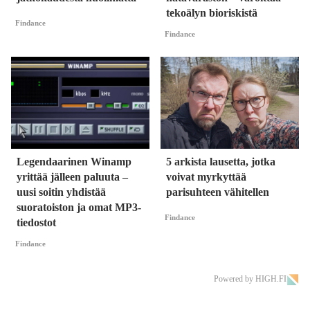
tekoälyn bioriskistä
Findance
Findance
Legendaarinen Winamp
5 arkista lausetta, jotka
yrittää jälleen paluuta –
voivat myrkyttää
uusi soitin yhdistää
parisuhteen vähitellen
suoratoiston ja omat MP3-
Findance
tiedostot
Findance
Powered by HIGH.FI