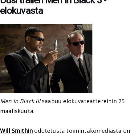
Uusi traileri Men In Black 3 -
elokuvasta
Men in Black III
saapuu elokuvateattereihin 25.
maaliskuuta.
Will Smithin
odotetusta toimintakomediasta on