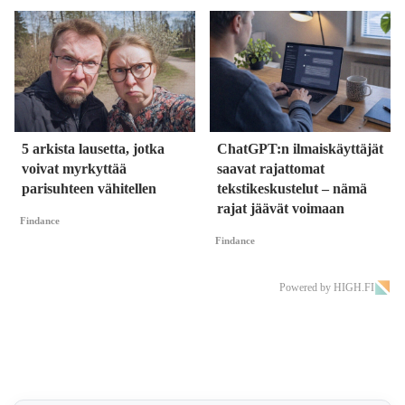
5 arkista lausetta, jotka
ChatGPT:n ilmaiskäyttäjät
voivat myrkyttää
saavat rajattomat
parisuhteen vähitellen
tekstikeskustelut – nämä
rajat jäävät voimaan
Findance
Findance
Powered by HIGH.FI