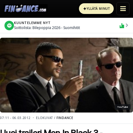
✦
YLLÄTÄ MINUT
KUUNTELEMME NYT
Soittolista: Bilepoppia 2026 - Suomihitit
YouTube
07:11 - 06.03.2012
ELOKUVAT /
FINDANCE