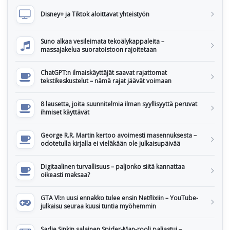
Disney+ ja Tiktok aloittavat yhteistyön
Suno alkaa vesileimata tekoälykappaleita –
massajakelua suoratoistoon rajoitetaan
ChatGPT:n ilmaiskäyttäjät saavat rajattomat
tekstikeskustelut – nämä rajat jäävät voimaan
8 lausetta, joita suunnitelmia ilman syyllisyyttä peruvat
ihmiset käyttävät
George R.R. Martin kertoo avoimesti masennuksesta –
odotetulla kirjalla ei vieläkään ole julkaisupäivää
Digitaalinen turvallisuus – paljonko siitä kannattaa
oikeasti maksaa?
GTA VI:n uusi ennakko tulee ensin Netflixiin – YouTube-
julkaisu seuraa kuusi tuntia myöhemmin
Sadie Sinkin salainen Spider-Man-rooli paljastui –