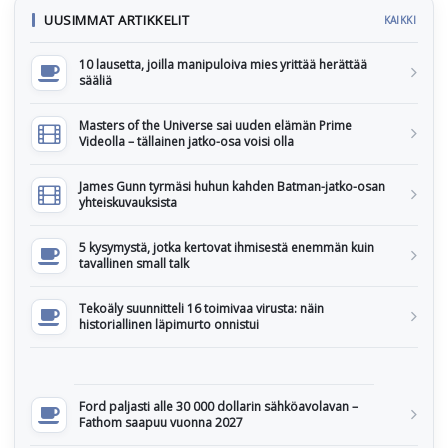
UUSIMMAT ARTIKKELIT
KAIKKI
10 lausetta, joilla manipuloiva mies yrittää herättää
sääliä
Masters of the Universe sai uuden elämän Prime
Videolla – tällainen jatko-osa voisi olla
James Gunn tyrmäsi huhun kahden Batman-jatko-osan
yhteiskuvauksista
5 kysymystä, jotka kertovat ihmisestä enemmän kuin
tavallinen small talk
Tekoäly suunnitteli 16 toimivaa virusta: näin
historiallinen läpimurto onnistui
Ford paljasti alle 30 000 dollarin sähköavolavan –
Fathom saapuu vuonna 2027