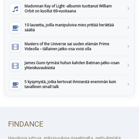
Madonnan Ray of Light -albumin tuottanut William
Orbit on kuollut 69-vuotiaana
10 lausetta, joilla manipuloiva mies yrittää herättää
sääliä
Masters of the Universe sai uuden elämän Prime
Videolla – tällainen jatko-osa voisi olla
James Gunn tyrmäsi huhun kahden Batman-jatko-osan
yhteiskuvauksista
5 kysymystä, jotka kertovat ihmisestä enemmän kuin
tavallinen small talk
FINDANCE
Hauskoja juttuja, erikoisuuksia maailmalta, netti-ilmiöitä,