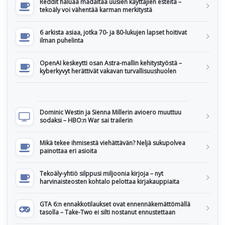
Reddit haluaa madaltaa uusien käyttäjien esteitä –
tekoäly voi vähentää karman merkitystä
6 arkista asiaa, jotka 70- ja 80-lukujen lapset hoitivat
ilman puhelinta
OpenAI keskeytti osan Astra-mallin kehitystyöstä –
kyberkyvyt herättivät vakavan turvallisuushuolen
Dominic Westin ja Sienna Millerin avioero muuttuu
sodaksi – HBO:n War sai trailerin
Mikä tekee ihmisestä viehättävän? Neljä sukupolvea
painottaa eri asioita
Tekoäly-yhtiö silppusi miljoonia kirjoja – nyt
harvinaisteosten kohtalo pelottaa kirjakauppiaita
GTA 6:n ennakkotilaukset ovat ennennäkemättömällä
tasolla – Take-Two ei silti nostanut ennustettaan