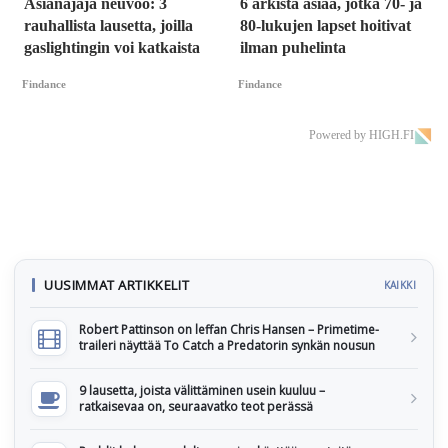
Asianajaja neuvoo: 3
6 arkista asiaa, jotka 70- ja
rauhallista lausetta, joilla
80-lukujen lapset hoitivat
gaslightingin voi katkaista
ilman puhelinta
Findance
Findance
Powered by HIGH.FI
UUSIMMAT ARTIKKELIT
KAIKKI
Robert Pattinson on leffan Chris Hansen – Primetime-
traileri näyttää To Catch a Predatorin synkän nousun
9 lausetta, joista välittäminen usein kuuluu –
ratkaisevaa on, seuraavatko teot perässä