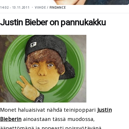
14:02 - 13.11.2011
VIIHDE /
FINDANCE
Justin Bieber on pannukakku
Monet haluaisivat nähdä teinipoppari
Justin
Bieberin
ainoastaan tässä muodossa,
äänettömänä ja nopeasti poissyötävänä.