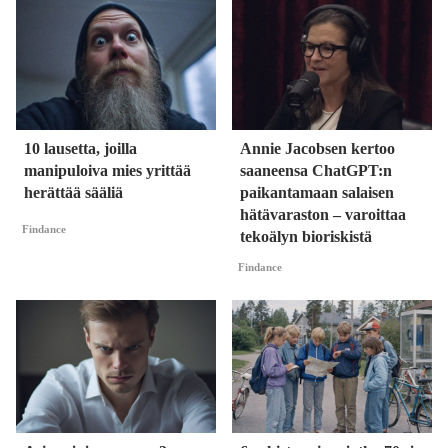
10 lausetta, joilla
Annie Jacobsen kertoo
manipuloiva mies yrittää
saaneensa ChatGPT:n
herättää sääliä
paikantamaan salaisen
hätävaraston – varoittaa
Findance
tekoälyn bioriskistä
Findance