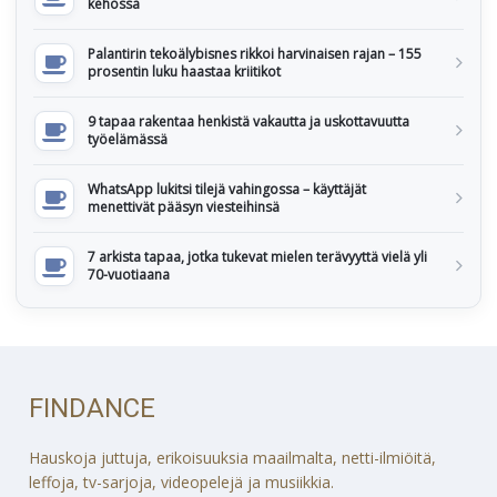
kehossa
Palantirin tekoälybisnes rikkoi harvinaisen rajan – 155
prosentin luku haastaa kriitikot
9 tapaa rakentaa henkistä vakautta ja uskottavuutta
työelämässä
WhatsApp lukitsi tilejä vahingossa – käyttäjät
menettivät pääsyn viesteihinsä
7 arkista tapaa, jotka tukevat mielen terävyyttä vielä yli
70-vuotiaana
FINDANCE
Hauskoja juttuja, erikoisuuksia maailmalta, netti-ilmiöitä,
leffoja, tv-sarjoja, videopelejä ja musiikkia.