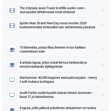
The Odyssey avasi Travis Scottille uuden oven –
seuraavaksi tähtäimessä omat elokuvat
Spider-Man: Brand New Day nousi vuoden 2026
tuottoisimmaksi elokuvaksi vain seitsemässä päivässä
10 tilannetta, joissa fiksu ihminen ei tuo kaikkea
osaamistaan esiin
6 arkista tapaa, jotka voivat kertoa henkisestä ja
emotionaalisesta älykkyydestä
Warhammer 40,000 laajenee animaatiosarjaksi – Henry
Cavill mukana tuottajana
South Parkin uudet kaudet tulevat viimein Suomeen –
kausi 27 jo katsottavissa
6 tapaa, joilla jatkuva puhelimen selaaminen voi tuntua