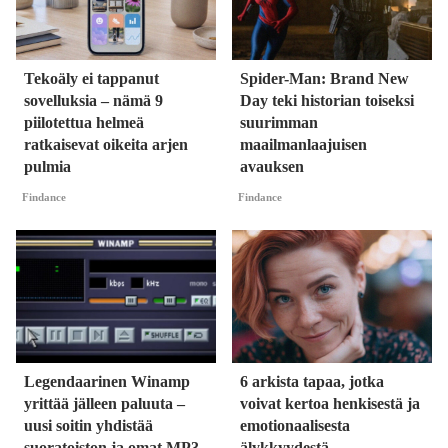
Tekoäly ei tappanut
Spider-Man: Brand New
sovelluksia – nämä 9
Day teki historian toiseksi
piilotettua helmeä
suurimman
ratkaisevat oikeita arjen
maailmanlaajuisen
pulmia
avauksen
Findance
Findance
Legendaarinen Winamp
6 arkista tapaa, jotka
yrittää jälleen paluuta –
voivat kertoa henkisestä ja
uusi soitin yhdistää
emotionaalisesta
suoratoiston ja omat MP3-
älykkyydestä