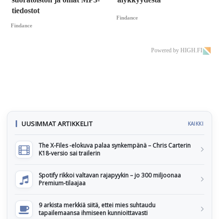
tiedostot
Findance
Findance
Powered by HIGH.FI
UUSIMMAT ARTIKKELIT
KAIKKI
The X-Files -elokuva palaa synkempänä – Chris Carterin
K18-versio sai trailerin
Spotify rikkoi valtavan rajapyykin – jo 300 miljoonaa
Premium-tilaajaa
9 arkista merkkiä siitä, ettei mies suhtaudu
tapailemaansa ihmiseen kunnioittavasti