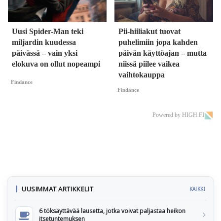
Uusi Spider-Man teki
Pii-hiiliakut tuovat
miljardin kuudessa
puhelimiin jopa kahden
päivässä – vain yksi
päivän käyttöajan – mutta
elokuva on ollut nopeampi
niissä piilee vaikea
vaihtokauppa
Findance
Findance
Powered by HIGH.FI
UUSIMMAT ARTIKKELIT
KAIKKI
6 töksäyttävää lausetta, jotka voivat paljastaa heikon
itsetuntemuksen