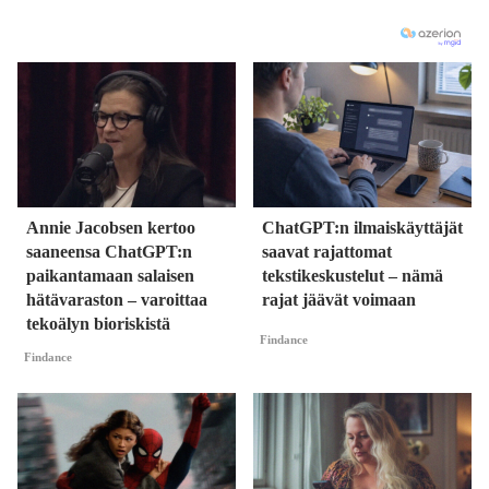
Annie Jacobsen kertoo
ChatGPT:n ilmaiskäyttäjät
saaneensa ChatGPT:n
saavat rajattomat
paikantamaan salaisen
tekstikeskustelut – nämä
hätävaraston – varoittaa
rajat jäävät voimaan
tekoälyn bioriskistä
Findance
Findance