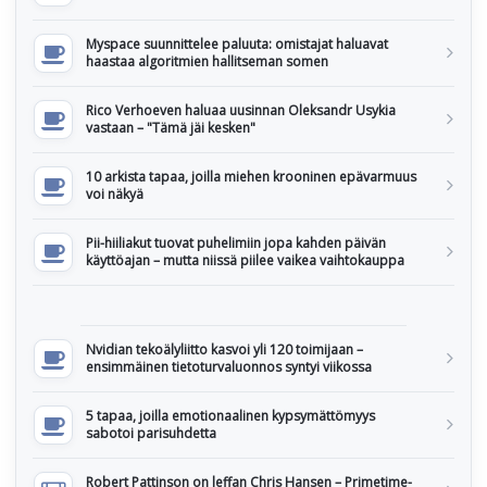
Myspace suunnittelee paluuta: omistajat haluavat
haastaa algoritmien hallitseman somen
Rico Verhoeven haluaa uusinnan Oleksandr Usykia
vastaan – "Tämä jäi kesken"
10 arkista tapaa, joilla miehen krooninen epävarmuus
voi näkyä
Pii-hiiliakut tuovat puhelimiin jopa kahden päivän
käyttöajan – mutta niissä piilee vaikea vaihtokauppa
Nvidian tekoälyliitto kasvoi yli 120 toimijaan –
ensimmäinen tietoturvaluonnos syntyi viikossa
5 tapaa, joilla emotionaalinen kypsymättömyys
sabotoi parisuhdetta
Robert Pattinson on leffan Chris Hansen – Primetime-