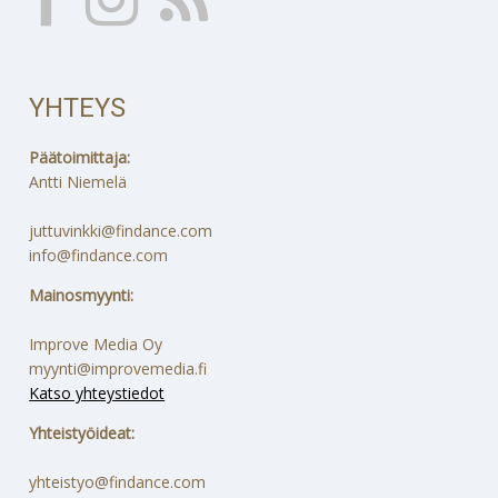
YHTEYS
Päätoimittaja:
Antti Niemelä
juttuvinkki@findance.com
info@findance.com
Mainosmyynti:
Improve Media Oy
myynti@improvemedia.fi
Katso yhteystiedot
Yhteistyöideat:
yhteistyo@findance.com