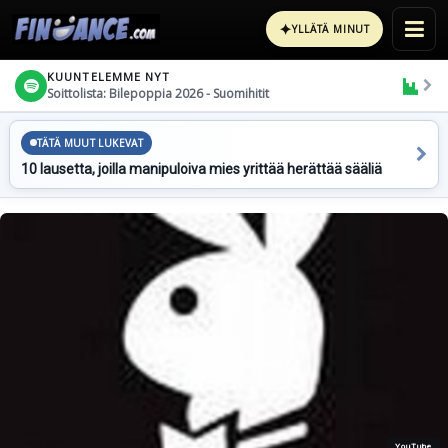
✦
YLLÄTÄ MINUT
KUUNTELEMME NYT
Soittolista: Bilepoppia 2026 - Suomihitit
TÄTÄ MUUT LUKEVAT
10 lausetta, joilla manipuloiva mies yrittää herättää sääliä
YouTube