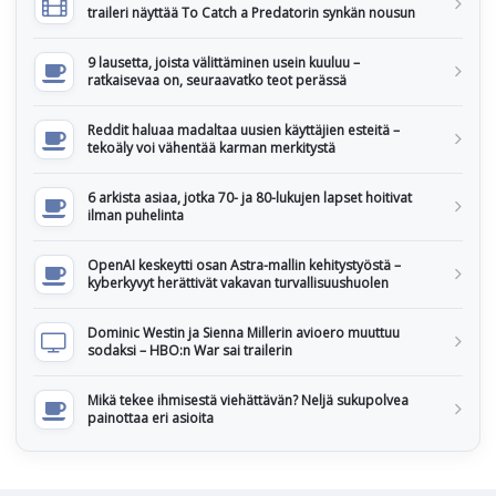
traileri näyttää To Catch a Predatorin synkän nousun
9 lausetta, joista välittäminen usein kuuluu –
ratkaisevaa on, seuraavatko teot perässä
Reddit haluaa madaltaa uusien käyttäjien esteitä –
tekoäly voi vähentää karman merkitystä
6 arkista asiaa, jotka 70- ja 80-lukujen lapset hoitivat
ilman puhelinta
OpenAI keskeytti osan Astra-mallin kehitystyöstä –
kyberkyvyt herättivät vakavan turvallisuushuolen
Dominic Westin ja Sienna Millerin avioero muuttuu
sodaksi – HBO:n War sai trailerin
Mikä tekee ihmisestä viehättävän? Neljä sukupolvea
painottaa eri asioita