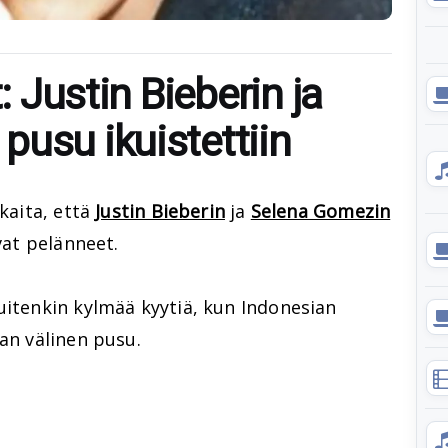
t: Justin Bieberin ja
pusu ikuistettiin
kkaita, että
Justin Bieberin
ja
Selena Gomezin
ovat pelänneet.
uitenkin kylmää kyytiä, kun Indonesian
nan välinen pusu.