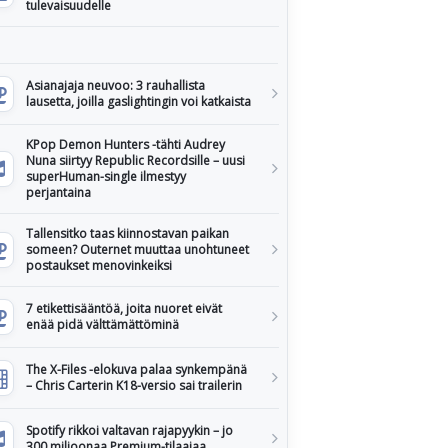
tulevaisuudelle
Asianajaja neuvoo: 3 rauhallista
lausetta, joilla gaslightingin voi katkaista
KPop Demon Hunters -tähti Audrey
Nuna siirtyy Republic Recordsille – uusi
superHuman-single ilmestyy
perjantaina
Tallensitko taas kiinnostavan paikan
someen? Outernet muuttaa unohtuneet
postaukset menovinkeiksi
7 etikettisääntöä, joita nuoret eivät
enää pidä välttämättöminä
The X-Files -elokuva palaa synkempänä
– Chris Carterin K18-versio sai trailerin
Spotify rikkoi valtavan rajapyykin – jo
300 miljoonaa Premium-tilaajaa