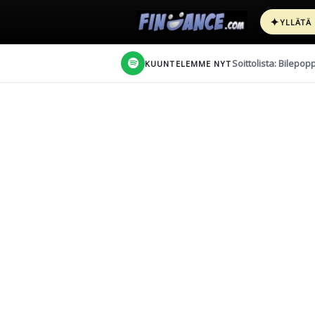
✦
YLLÄTÄ
Soittolista: Bilepop
KUUNTELEMME NYT