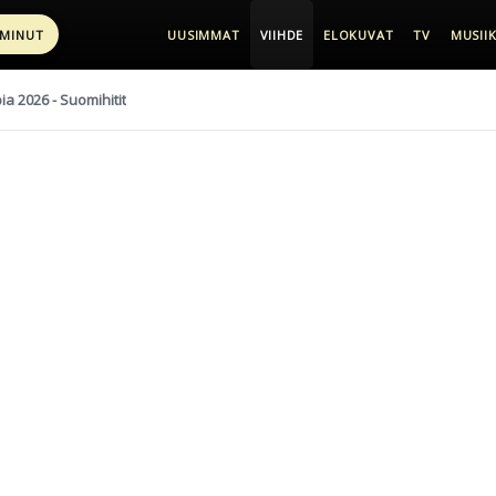
 MINUT
UUSIMMAT
VIIHDE
ELOKUVAT
TV
MUSIIK
pia 2026 - Suomihitit