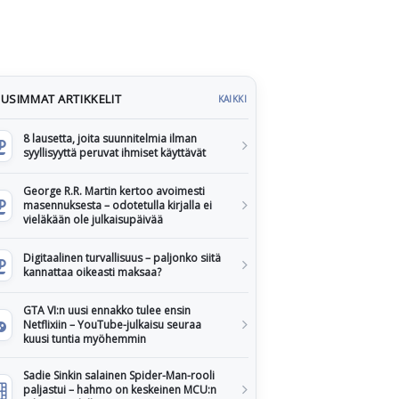
USIMMAT ARTIKKELIT
KAIKKI
8 lausetta, joita suunnitelmia ilman
syyllisyyttä peruvat ihmiset käyttävät
George R.R. Martin kertoo avoimesti
masennuksesta – odotetulla kirjalla ei
vieläkään ole julkaisupäivää
Digitaalinen turvallisuus – paljonko siitä
kannattaa oikeasti maksaa?
GTA VI:n uusi ennakko tulee ensin
Netflixiin – YouTube-julkaisu seuraa
kuusi tuntia myöhemmin
Sadie Sinkin salainen Spider-Man-rooli
paljastui – hahmo on keskeinen MCU:n