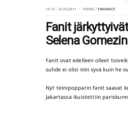
15:15 - 12.05.2011
VIIHDE /
FINDANCE
Fanit järkyttyivä
Selena Gomezin 
Fanit ovat edelleen olleet toivei
suhde ei olisi niin syvä kuin he 
Nyt teinipopparin fanit saavat k
Jakartassa ikuistettiin pariskun