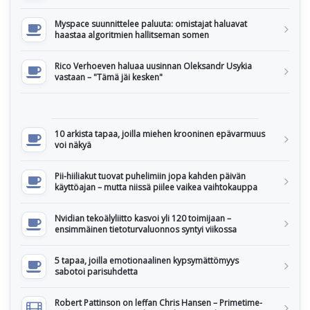
Myspace suunnittelee paluuta: omistajat haluavat
haastaa algoritmien hallitseman somen
Rico Verhoeven haluaa uusinnan Oleksandr Usykia
vastaan – "Tämä jäi kesken"
10 arkista tapaa, joilla miehen krooninen epävarmuus
voi näkyä
Pii-hiiliakut tuovat puhelimiin jopa kahden päivän
käyttöajan – mutta niissä piilee vaikea vaihtokauppa
Nvidian tekoälyliitto kasvoi yli 120 toimijaan –
ensimmäinen tietoturvaluonnos syntyi viikossa
5 tapaa, joilla emotionaalinen kypsymättömyys
sabotoi parisuhdetta
Robert Pattinson on leffan Chris Hansen – Primetime-