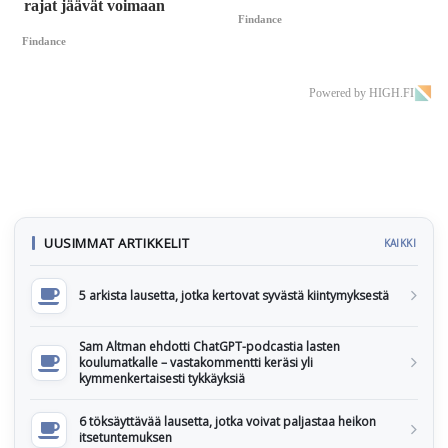
rajat jäävät voimaan
Findance
Findance
Powered by HIGH.FI
UUSIMMAT ARTIKKELIT
KAIKKI
5 arkista lausetta, jotka kertovat syvästä kiintymyksestä
Sam Altman ehdotti ChatGPT-podcastia lasten
koulumatkalle – vastakommentti keräsi yli
kymmenkertaisesti tykkäyksiä
6 töksäyttävää lausetta, jotka voivat paljastaa heikon
itsetuntemuksen