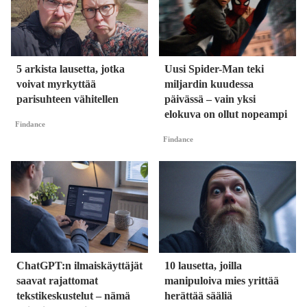
5 arkista lausetta, jotka
Uusi Spider-Man teki
voivat myrkyttää
miljardin kuudessa
parisuhteen vähitellen
päivässä – vain yksi
elokuva on ollut nopeampi
Findance
Findance
ChatGPT:n ilmaiskäyttäjät
10 lausetta, joilla
saavat rajattomat
manipuloiva mies yrittää
tekstikeskustelut – nämä
herättää sääliä