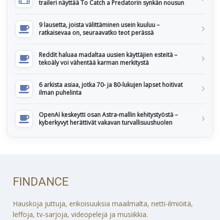
traileri näyttää To Catch a Predatorin synkän nousun
9 lausetta, joista välittäminen usein kuuluu –
ratkaisevaa on, seuraavatko teot perässä
Reddit haluaa madaltaa uusien käyttäjien esteitä –
tekoäly voi vähentää karman merkitystä
6 arkista asiaa, jotka 70- ja 80-lukujen lapset hoitivat
ilman puhelinta
OpenAI keskeytti osan Astra-mallin kehitystyöstä –
kyberkyvyt herättivät vakavan turvallisuushuolen
FINDANCE
Hauskoja juttuja, erikoisuuksia maailmalta, netti-ilmiöitä,
leffoja, tv-sarjoja, videopelejä ja musiikkia.