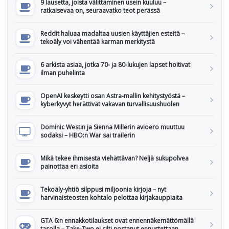
9 lausetta, joista välittäminen usein kuuluu –
ratkaisevaa on, seuraavatko teot perässä
Reddit haluaa madaltaa uusien käyttäjien esteitä –
tekoäly voi vähentää karman merkitystä
6 arkista asiaa, jotka 70- ja 80-lukujen lapset hoitivat
ilman puhelinta
OpenAI keskeytti osan Astra-mallin kehitystyöstä –
kyberkyvyt herättivät vakavan turvallisuushuolen
Dominic Westin ja Sienna Millerin avioero muuttuu
sodaksi – HBO:n War sai trailerin
Mikä tekee ihmisestä viehättävän? Neljä sukupolvea
painottaa eri asioita
Tekoäly-yhtiö silppusi miljoonia kirjoja – nyt
harvinaisteosten kohtalo pelottaa kirjakauppiaita
GTA 6:n ennakkotilaukset ovat ennennäkemättömällä
tasolla – Take-Two ei silti nostanut ennustettaan