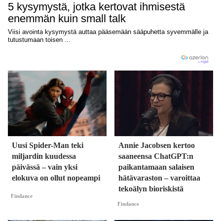
Uusi Spider-Man teki
Annie Jacobsen kertoo
miljardin kuudessa
saaneensa ChatGPT:n
päivässä – vain yksi
paikantamaan salaisen
elokuva on ollut nopeampi
hätävaraston – varoittaa
tekoälyn bioriskistä
Findance
Findance