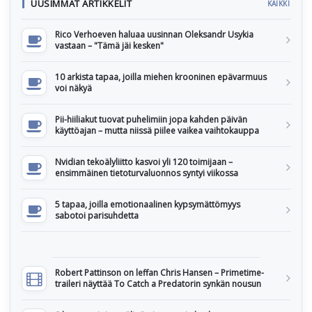
UUSIMMAT ARTIKKELIT
KAIKKI
Rico Verhoeven haluaa uusinnan Oleksandr Usykia
vastaan – "Tämä jäi kesken"
10 arkista tapaa, joilla miehen krooninen epävarmuus
voi näkyä
Pii-hiiliakut tuovat puhelimiin jopa kahden päivän
käyttöajan – mutta niissä piilee vaikea vaihtokauppa
Nvidian tekoälyliitto kasvoi yli 120 toimijaan –
ensimmäinen tietoturvaluonnos syntyi viikossa
5 tapaa, joilla emotionaalinen kypsymättömyys
sabotoi parisuhdetta
Robert Pattinson on leffan Chris Hansen – Primetime-
traileri näyttää To Catch a Predatorin synkän nousun