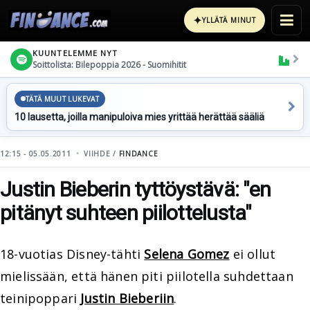
✦
YLLÄTÄ MINUT
KUUNTELEMME NYT
Soittolista: Bilepoppia 2026 - Suomihitit
TÄTÄ MUUT LUKEVAT
10 lausetta, joilla manipuloiva mies yrittää herättää sääliä
12:15 - 05.05.2011
VIIHDE /
FINDANCE
Justin Bieberin tyttöystävä: "en
pitänyt suhteen piilottelusta"
18-vuotias Disney-tähti
Selena Gomez
ei ollut
mielissään, että hänen piti piilotella suhdettaan
teinipoppari
Justin Bieberiin
.