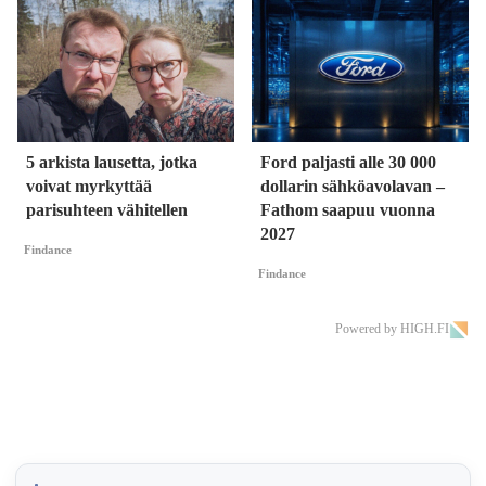
5 arkista lausetta, jotka
Ford paljasti alle 30 000
voivat myrkyttää
dollarin sähköavolavan –
parisuhteen vähitellen
Fathom saapuu vuonna
2027
Findance
Findance
Powered by HIGH.FI