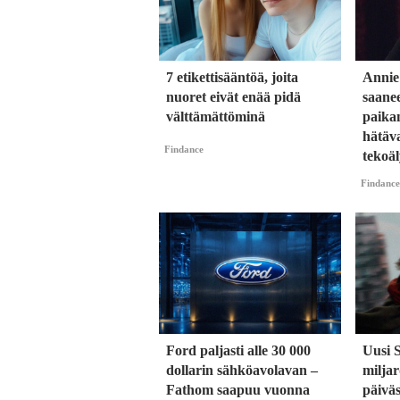
7 etikettisääntöä, joita
Annie
nuoret eivät enää pidä
saane
välttämättöminä
paika
hätäva
Findance
tekoäl
Findance
Ford paljasti alle 30 000
Uusi 
dollarin sähköavolavan –
milja
Fathom saapuu vuonna
päiväs