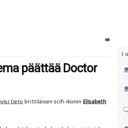
U
ema päättää Doctor
evisi tieto
brittiläisen scifi-ikonin
Elisabeth