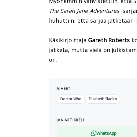
Myöhemmin vahvistettiin, että S
The Sarah Jane Adventures
-sarja
huhuttiin, että sarjaa jatketaan 
Käsikirjoittaja
Gareth Roberts
ko
jatketa, mutta vielä on julkista
on.
AIHEET
Doctor Who
Elisabeth Sladen
JAA ARTIKKELI
WhatsApp