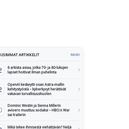
USIMMAT ARTIKKELIT
KAIKKI
6 arkista asiaa, jotka 70- ja 80-lukujen
lapset hoitivat ilman puhelinta
OpenAI keskeytti osan Astra-mallin
kehitystyöstä – kyberkyvyt herättivät
vakavan turvallisuushuolen
Dominic Westin ja Sienna Millerin
avioero muuttuu sodaksi – HBO:n War
sai trailerin
Mikä tekee ihmisestä viehättävän? Neljä