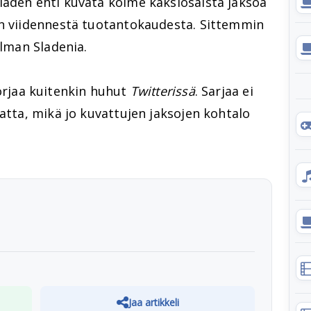
laden ehti kuvata kolme kaksiosaista jaksoa
n viidennestä tuotantokaudesta. Sittemmin
ilman Sladenia.
rjaa kuitenkin huhut
Twitterissä
. Sarjaa ei
matta, mikä jo kuvattujen jaksojen kohtalo
Jaa artikkeli