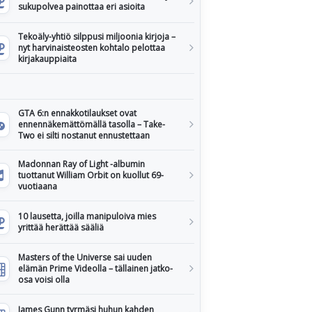
sukupolvea painottaa eri asioita
Tekoäly-yhtiö silppusi miljoonia kirjoja –
nyt harvinaisteosten kohtalo pelottaa
kirjakauppiaita
GTA 6:n ennakkotilaukset ovat
ennennäkemättömällä tasolla – Take-
Two ei silti nostanut ennustettaan
Madonnan Ray of Light -albumin
tuottanut William Orbit on kuollut 69-
vuotiaana
10 lausetta, joilla manipuloiva mies
yrittää herättää sääliä
Masters of the Universe sai uuden
elämän Prime Videolla – tällainen jatko-
osa voisi olla
James Gunn tyrmäsi huhun kahden