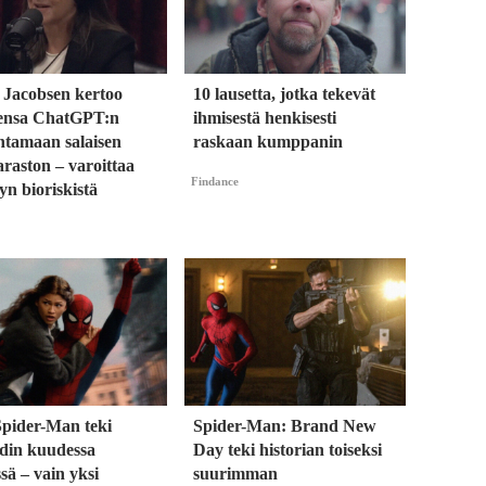
 Jacobsen kertoo
10 lausetta, jotka tekevät
ensa ChatGPT:n
ihmisestä henkisesti
ntamaan salaisen
raskaan kumppanin
raston – varoittaa
Findance
yn bioriskistä
Spider-Man teki
Spider-Man: Brand New
rdin kuudessa
Day teki historian toiseksi
sä – vain yksi
suurimman