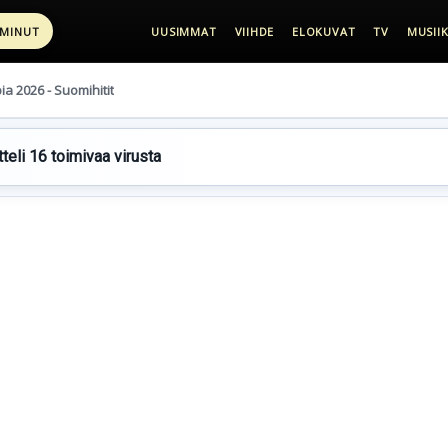
 MINUT
UUSIMMAT
VIIHDE
ELOKUVAT
TV
MUSIIK
pia 2026 - Suomihitit
teli 16 toimivaa virusta