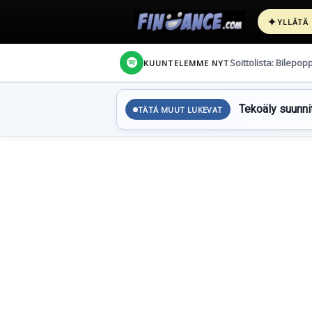
✦
YLLÄTÄ
Soittolista: Bilepop
KUUNTELEMME NYT
Tekoäly suunnit
TÄTÄ MUUT LUKEVAT