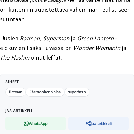
yhdistävää
Justice League
-leffaa varten Batmania
on kuitenkin uudistettava vähemmän realistiseen
suuntaan.
Uusien
Batman
,
Superman
ja
Green Lantern
-
elokuvien lisäksi luvassa on
Wonder Womanin
ja
The Flashin
omat leffat.
AIHEET
Batman
Christopher Nolan
superhero
JAA ARTIKKELI
WhatsApp
Jaa artikkeli