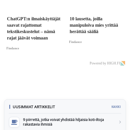
ChatGPT:n ilmaiskäyttäjät
10 lausetta, joilla
saavat rajattomat
manipuloiva mies yrittää
tekstikeskustelut – nämä
herättää sääliä
rajat jäävät voimaan
Findance
Findance
Powered by HIGH.FI
UUSIMMAT ARTIKKELIT
KAIKKI
9 piirrettä, jotka voivat yhdistää hiljaisia koti-iltoja
rakastavia ihmisiä