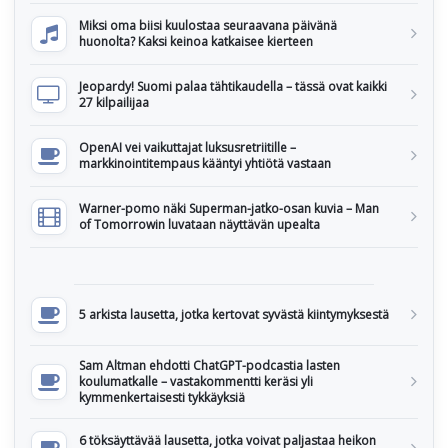
Miksi oma biisi kuulostaa seuraavana päivänä
huonolta? Kaksi keinoa katkaisee kierteen
Jeopardy! Suomi palaa tähtikaudella – tässä ovat kaikki
27 kilpailijaa
OpenAI vei vaikuttajat luksusretriitille –
markkinointitempaus kääntyi yhtiötä vastaan
Warner-pomo näki Superman-jatko-osan kuvia – Man
of Tomorrowin luvataan näyttävän upealta
5 arkista lausetta, jotka kertovat syvästä kiintymyksestä
Sam Altman ehdotti ChatGPT-podcastia lasten
koulumatkalle – vastakommentti keräsi yli
kymmenkertaisesti tykkäyksiä
6 töksäyttävää lausetta, jotka voivat paljastaa heikon