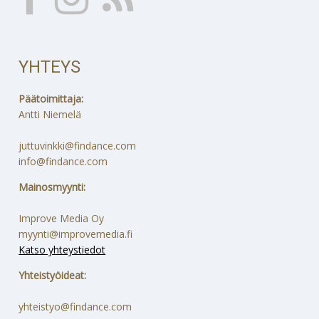
YHTEYS
Päätoimittaja:
Antti Niemelä
juttuvinkki@findance.com
info@findance.com
Mainosmyynti:
Improve Media Oy
myynti@improvemedia.fi
Katso yhteystiedot
Yhteistyöideat:
yhteistyo@findance.com