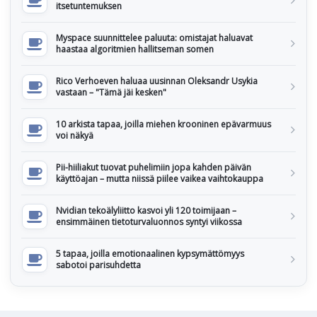
itsetuntemuksen
Myspace suunnittelee paluuta: omistajat haluavat
haastaa algoritmien hallitseman somen
Rico Verhoeven haluaa uusinnan Oleksandr Usykia
vastaan – "Tämä jäi kesken"
10 arkista tapaa, joilla miehen krooninen epävarmuus
voi näkyä
Pii-hiiliakut tuovat puhelimiin jopa kahden päivän
käyttöajan – mutta niissä piilee vaikea vaihtokauppa
Nvidian tekoälyliitto kasvoi yli 120 toimijaan –
ensimmäinen tietoturvaluonnos syntyi viikossa
5 tapaa, joilla emotionaalinen kypsymättömyys
sabotoi parisuhdetta