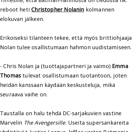
Timesille
, että Batman-hahmosta on tiedossa nk.
reboot heti
Christopher Nolanin
kolmannen
elokuvan jälkeen.
Erikoiseksi tilanteen tekee, että myös brittiohjaaja
Nolan tulee osallistumaan hahmon uudistamiseen.
- Chris Nolan ja (tuottajapartneri ja vaimo)
Emma
Thomas
tulevat osallistumaan tuotantoon, joten
heidän kanssaan käydään keskusteluja, mikä
seuraava vaihe on.
Taustalla on halu tehdä DC-sarjakuvien vastine
Marvelin
The Avengersille
. Useita supersankareita