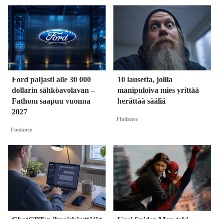
Ford paljasti alle 30 000
10 lausetta, joilla
dollarin sähköavolavan –
manipuloiva mies yrittää
Fathom saapuu vuonna
herättää sääliä
2027
Findance
Findance