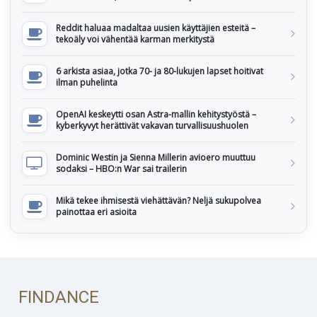
Reddit haluaa madaltaa uusien käyttäjien esteitä –
tekoäly voi vähentää karman merkitystä
6 arkista asiaa, jotka 70- ja 80-lukujen lapset hoitivat
ilman puhelinta
OpenAI keskeytti osan Astra-mallin kehitystyöstä –
kyberkyvyt herättivät vakavan turvallisuushuolen
Dominic Westin ja Sienna Millerin avioero muuttuu
sodaksi – HBO:n War sai trailerin
Mikä tekee ihmisestä viehättävän? Neljä sukupolvea
painottaa eri asioita
FINDANCE