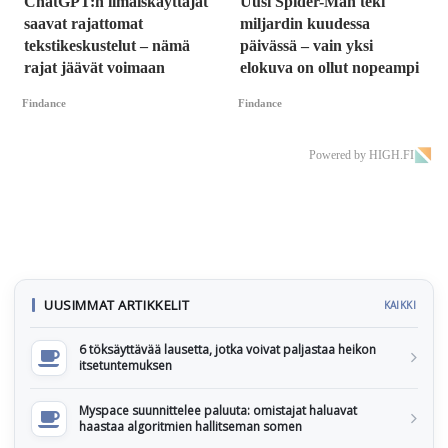
ChatGPT:n ilmaiskäyttäjät
Uusi Spider-Man teki
saavat rajattomat
miljardin kuudessa
tekstikeskustelut – nämä
päivässä – vain yksi
rajat jäävät voimaan
elokuva on ollut nopeampi
Findance
Findance
Powered by HIGH.FI
UUSIMMAT ARTIKKELIT
KAIKKI
6 töksäyttävää lausetta, jotka voivat paljastaa heikon
itsetuntemuksen
Myspace suunnittelee paluuta: omistajat haluavat
haastaa algoritmien hallitseman somen