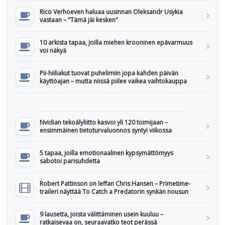
Rico Verhoeven haluaa uusinnan Oleksandr Usykia
vastaan – "Tämä jäi kesken"
10 arkista tapaa, joilla miehen krooninen epävarmuus
voi näkyä
Pii-hiiliakut tuovat puhelimiin jopa kahden päivän
käyttöajan – mutta niissä piilee vaikea vaihtokauppa
Nvidian tekoälyliitto kasvoi yli 120 toimijaan –
ensimmäinen tietoturvaluonnos syntyi viikossa
5 tapaa, joilla emotionaalinen kypsymättömyys
sabotoi parisuhdetta
Robert Pattinson on leffan Chris Hansen – Primetime-
traileri näyttää To Catch a Predatorin synkän nousun
9 lausetta, joista välittäminen usein kuuluu –
ratkaisevaa on, seuraavatko teot perässä