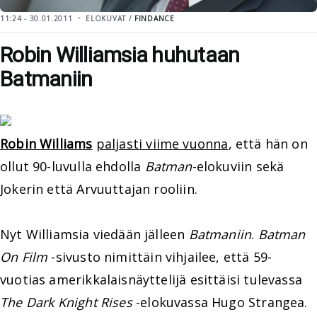
11:24 - 30.01.2011
ELOKUVAT /
FINDANCE
Robin Williamsia huhutaan
Batmaniin
Robin Williams
paljasti viime vuonna
, että hän on
ollut 90-luvulla ehdolla
Batman
-elokuviin sekä
Jokerin että Arvuuttajan rooliin.
Nyt Williamsia viedään jälleen
Batmaniin
.
Batman
On Film
-sivusto nimittäin vihjailee, että 59-
vuotias amerikkalaisnäyttelijä esittäisi tulevassa
The Dark Knight Rises
-elokuvassa Hugo Strangea.