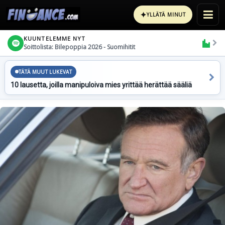
✦
YLLÄTÄ MINUT
KUUNTELEMME NYT
Soittolista: Bilepoppia 2026 - Suomihitit
TÄTÄ MUUT LUKEVAT
10 lausetta, joilla manipuloiva mies yrittää herättää sääliä