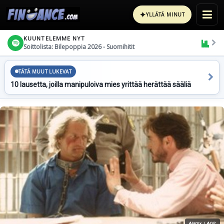
✦
YLLÄTÄ MINUT
KUUNTELEMME NYT
Soittolista: Bilepoppia 2026 - Suomihitit
TÄTÄ MUUT LUKEVAT
10 lausetta, joilla manipuloiva mies yrittää herättää sääliä
Alamy / AOP