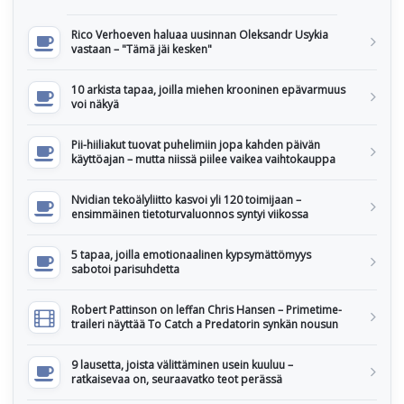
Rico Verhoeven haluaa uusinnan Oleksandr Usykia
vastaan – "Tämä jäi kesken"
10 arkista tapaa, joilla miehen krooninen epävarmuus
voi näkyä
Pii-hiiliakut tuovat puhelimiin jopa kahden päivän
käyttöajan – mutta niissä piilee vaikea vaihtokauppa
Nvidian tekoälyliitto kasvoi yli 120 toimijaan –
ensimmäinen tietoturvaluonnos syntyi viikossa
5 tapaa, joilla emotionaalinen kypsymättömyys
sabotoi parisuhdetta
Robert Pattinson on leffan Chris Hansen – Primetime-
traileri näyttää To Catch a Predatorin synkän nousun
9 lausetta, joista välittäminen usein kuuluu –
ratkaisevaa on, seuraavatko teot perässä