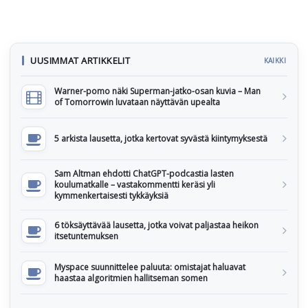
UUSIMMAT ARTIKKELIT
KAIKKI
Warner-pomo näki Superman-jatko-osan kuvia – Man
of Tomorrowin luvataan näyttävän upealta
5 arkista lausetta, jotka kertovat syvästä kiintymyksestä
Sam Altman ehdotti ChatGPT-podcastia lasten
koulumatkalle – vastakommentti keräsi yli
kymmenkertaisesti tykkäyksiä
6 töksäyttävää lausetta, jotka voivat paljastaa heikon
itsetuntemuksen
Myspace suunnittelee paluuta: omistajat haluavat
haastaa algoritmien hallitseman somen