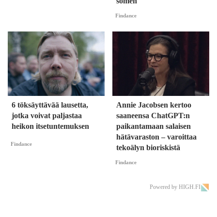
somen
Findance
6 töksäyttävää lausetta,
Annie Jacobsen kertoo
jotka voivat paljastaa
saaneensa ChatGPT:n
heikon itsetuntemuksen
paikantamaan salaisen
hätävaraston – varoittaa
Findance
tekoälyn bioriskistä
Findance
Powered by HIGH.FI