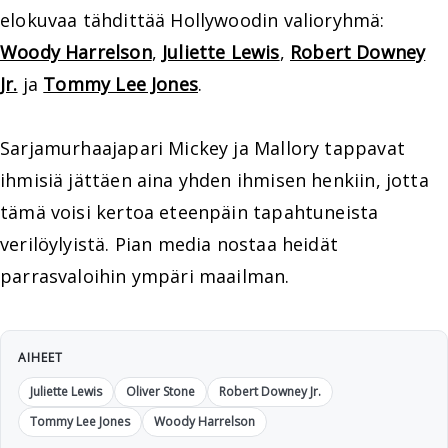
elokuvaa tähdittää Hollywoodin valioryhmä:
Woody Harrelson
,
Juliette Lewis
,
Robert Downey
Jr.
ja
Tommy Lee Jones
.
Sarjamurhaajapari Mickey ja Mallory tappavat
ihmisiä jättäen aina yhden ihmisen henkiin, jotta
tämä voisi kertoa eteenpäin tapahtuneista
verilöylyistä. Pian media nostaa heidät
parrasvaloihin ympäri maailman.
AIHEET
Juliette Lewis
Oliver Stone
Robert Downey Jr.
Tommy Lee Jones
Woody Harrelson