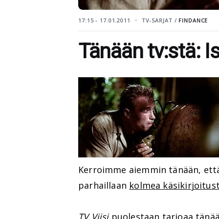
17:15 - 17.01.2011
TV-SARJAT /
FINDANCE
Tänään tv:stä: I
Kerroimme aiemmin tänään, et
parhaillaan
kolmea käsikirjoitus
TV Viisi
puolestaan tarjoaa tänään