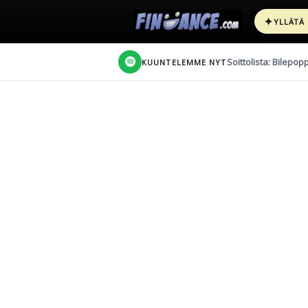
✦
YLLÄTÄ
Soittolista: Bilepop
KUUNTELEMME NYT