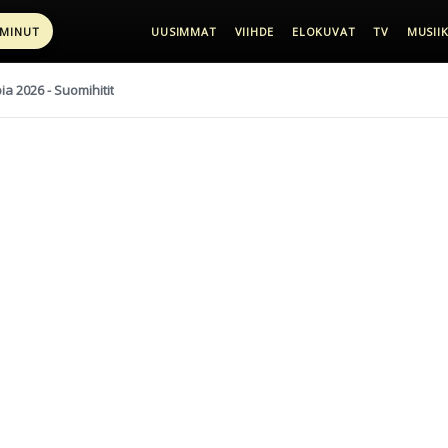
 MINUT
UUSIMMAT
VIIHDE
ELOKUVAT
TV
MUSIIK
pia 2026 - Suomihitit