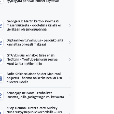
syyllisyyttä peruvat ihmiset käyttävät
George R.R. Martin kertoo avoimesti
masennuksesta – odotetulla kirjalla ei
vieläkään ole julkaisupäivää
Digitaalinen turvallisuus – paljonko siitä
kannattaa oikeasti maksaa?
GTA VI:n uusi ennakko tulee ensin
Netflixiin – YouTube-julkaisu seuraa
kuusi tuntia myöhemmin
Sadie Sinkin salainen Spider-Man-rooli
paljastui – hahmo on keskeinen MCU:n
tulevaisuudelle
Asianajaja neuvoo: 3 rauhallista
lausetta, joilla gaslightingin voi katkaista
KPop Demon Hunters -tähti Audrey
Nuna siirtyy Republic Recordsille – uusi