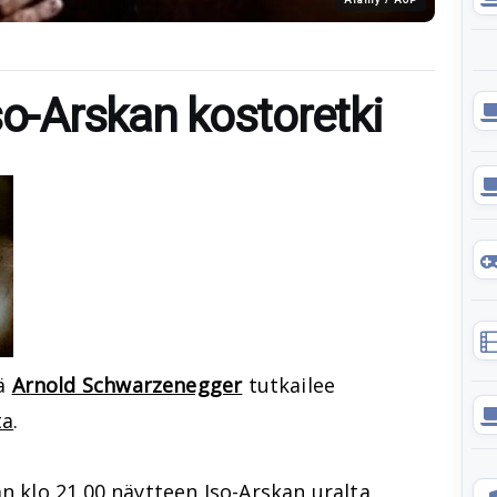
so-Arskan kostoretki
tä
Arnold Schwarzenegger
tutkailee
ta
.
 klo 21.00 näytteen Iso-Arskan uralta