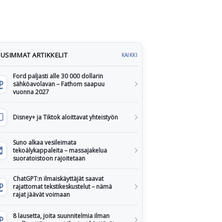
USIMMAT ARTIKKELIT
KAIKKI
Ford paljasti alle 30 000 dollarin
sähköavolavan – Fathom saapuu
vuonna 2027
Disney+ ja Tiktok aloittavat yhteistyön
Suno alkaa vesileimata
tekoälykappaleita – massajakelua
suoratoistoon rajoitetaan
ChatGPT:n ilmaiskäyttäjät saavat
rajattomat tekstikeskustelut – nämä
rajat jäävät voimaan
8 lausetta, joita suunnitelmia ilman