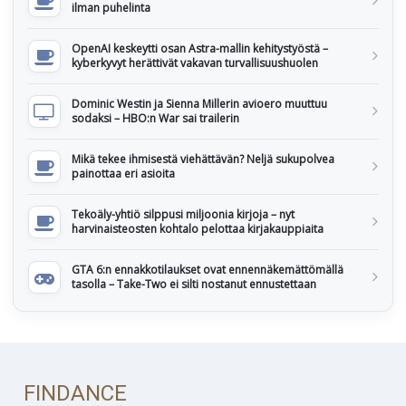
ilman puhelinta
OpenAI keskeytti osan Astra-mallin kehitystyöstä –
kyberkyvyt herättivät vakavan turvallisuushuolen
Dominic Westin ja Sienna Millerin avioero muuttuu
sodaksi – HBO:n War sai trailerin
Mikä tekee ihmisestä viehättävän? Neljä sukupolvea
painottaa eri asioita
Tekoäly-yhtiö silppusi miljoonia kirjoja – nyt
harvinaisteosten kohtalo pelottaa kirjakauppiaita
GTA 6:n ennakkotilaukset ovat ennennäkemättömällä
tasolla – Take-Two ei silti nostanut ennustettaan
FINDANCE