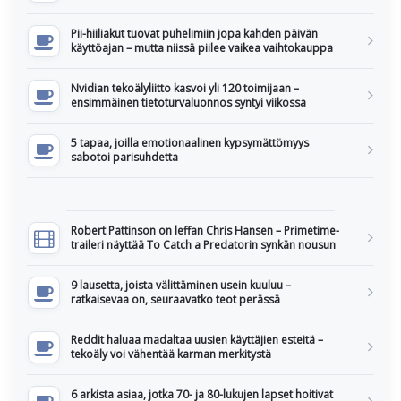
Pii-hiiliakut tuovat puhelimiin jopa kahden päivän
käyttöajan – mutta niissä piilee vaikea vaihtokauppa
Nvidian tekoälyliitto kasvoi yli 120 toimijaan –
ensimmäinen tietoturvaluonnos syntyi viikossa
5 tapaa, joilla emotionaalinen kypsymättömyys
sabotoi parisuhdetta
Robert Pattinson on leffan Chris Hansen – Primetime-
traileri näyttää To Catch a Predatorin synkän nousun
9 lausetta, joista välittäminen usein kuuluu –
ratkaisevaa on, seuraavatko teot perässä
Reddit haluaa madaltaa uusien käyttäjien esteitä –
tekoäly voi vähentää karman merkitystä
6 arkista asiaa, jotka 70- ja 80-lukujen lapset hoitivat