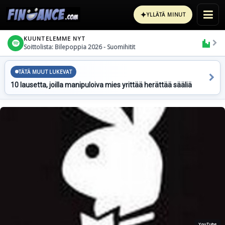
✦
YLLÄTÄ MINUT
KUUNTELEMME NYT
Soittolista: Bilepoppia 2026 - Suomihitit
TÄTÄ MUUT LUKEVAT
10 lausetta, joilla manipuloiva mies yrittää herättää sääliä
YouTube