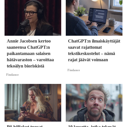
Annie Jacobsen kertoo
ChatGPT:n ilmaiskäyttäjät
saaneensa ChatGPT:n
saavat rajattomat
paikantamaan salaisen
tekstikeskustelut – nämä
hätävaraston – varoittaa
rajat jäävät voimaan
tekoälyn bioriskistä
Findance
Findance
Pii-hiiliakut tuovat
10 lausetta, jotka tekevät