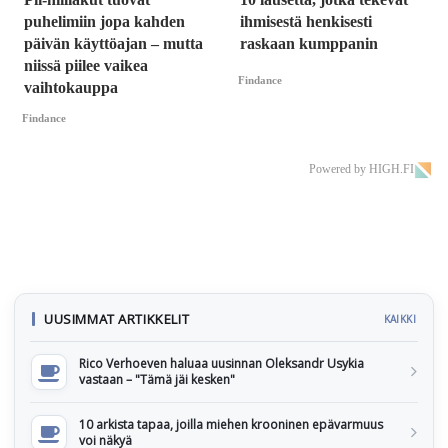
puhelimiin jopa kahden
ihmisestä henkisesti
päivän käyttöajan – mutta
raskaan kumppanin
niissä piilee vaikea
Findance
vaihtokauppa
Findance
Powered by HIGH.FI
UUSIMMAT ARTIKKELIT
KAIKKI
Rico Verhoeven haluaa uusinnan Oleksandr Usykia
vastaan – "Tämä jäi kesken"
10 arkista tapaa, joilla miehen krooninen epävarmuus
voi näkyä