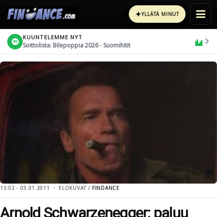
✦
YLLÄTÄ MINUT
KUUNTELEMME NYT
Soittolista: Bilepoppia 2026 - Suomihitit
13:02 - 03.01.2011
ELOKUVAT /
FINDANCE
Arnold Schwarzenegger: paluu