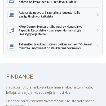
hahmo on keskeinen MCU:n tulevaisuudelle
Asianajaja neuvoo: 3 rauhallista lausetta, joilla
gaslightingin voi katkaista
KPop Demon Hunters -tähti Audrey Nuna siirtyy
Republic Recordsille – uusi superHuman-single
ilmestyy perjantaina
Tallensitko taas kiinnostavan paikan someen? Outernet
muuttaa unohtuneet postaukset menovinkeiksi
FINDANCE
Hauskoja juttuja, erikoisuuksia maailmalta, netti-ilmiöitä,
leffoja, tv-sarjoja, videopelejä ja musiikkia.
Findance on rekisteröity tavaramerkki. Sivusto voi sisältää