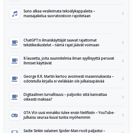
Suno alkaa vesileimata tekoälykappaleita –
massajakelua suoratoistoon rajoitetaan
ChatGPT:n ilmaiskäyttäjät saavat rajattomat
tekstikeskustelut – nämä rajat jäävät voimaan
8 lausetta, joita suunnitelmia ilman syyllisyyttä peruvat
ihmiset käyttävät
George R.R. Martin kertoo avoimesti masennuksesta –
odotetulla kirjalla ei vieläkään ole julkaisupäivää
Digitaalinen turvallisuus – paljonko siitä kannattaa
oikeasti maksaa?
GTA VI:n uusi ennakko tulee ensin Netflixiin – YouTube-
julkaisu seuraa kuusi tuntia myöhemmin
Sadie Sinkin salainen Spider-Man-rooli paljastui –