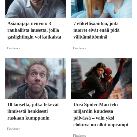
Asianajaja neuvoo: 3
7 etikettisääntöä, joita
rauhallista lausetta, joilla
nuoret eivät enää pidä
gaslightingin voi katkaista
välttämättöminä
Findance
Findance
10 lausetta, jotka tekevät
Uusi Spider-Man teki
ihmisestä henkisesti
miljardin kuudessa
raskaan kumppanin
päivässä – vain yksi
elokuva on ollut nopeampi
Findance
Findance