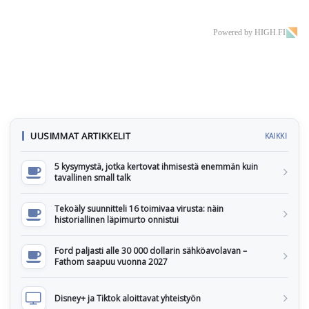
Powered by HIGH.FI
UUSIMMAT ARTIKKELIT
KAIKKI
5 kysymystä, jotka kertovat ihmisestä enemmän kuin
tavallinen small talk
Tekoäly suunnitteli 16 toimivaa virusta: näin
historiallinen läpimurto onnistui
Ford paljasti alle 30 000 dollarin sähköavolavan –
Fathom saapuu vuonna 2027
Disney+ ja Tiktok aloittavat yhteistyön