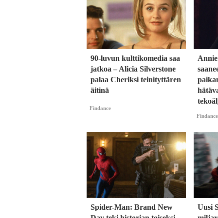
90-luvun kulttikomedia saa
Annie
jatkoa – Alicia Silverstone
saane
palaa Cheriksi teinityttären
paika
äitinä
hätäva
tekoäl
Findance
Findance
Spider-Man: Brand New
Uusi 
Day teki historian toiseksi
milja