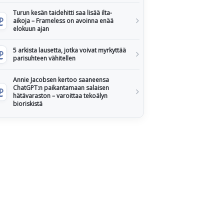
Turun kesän taidehitti saa lisää ilta-
aikoja – Frameless on avoinna enää
elokuun ajan
5 arkista lausetta, jotka voivat myrkyttää
parisuhteen vähitellen
Annie Jacobsen kertoo saaneensa
ChatGPT:n paikantamaan salaisen
hätävaraston – varoittaa tekoälyn
bioriskistä