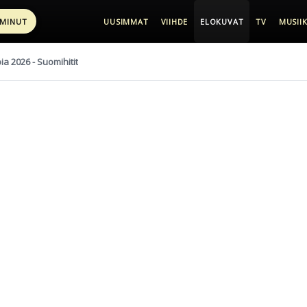
 MINUT
UUSIMMAT
VIIHDE
ELOKUVAT
TV
MUSIIK
pia 2026 - Suomihitit