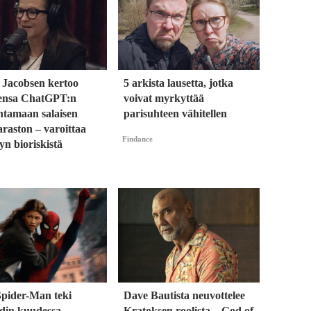
 Jacobsen kertoo
5 arkista lausetta, jotka
ensa ChatGPT:n
voivat myrkyttää
ntamaan salaisen
parisuhteen vähitellen
raston – varoittaa
Findance
yn bioriskistä
Spider-Man teki
Dave Bautista neuvottelee
rdin kuudessa
Kratoksen roolista – God of