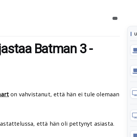
U
astaa Batman 3 -
hart
on vahvistanut, että hän ei tule olemaan
stattelussa, että hän oli pettynyt asiasta.