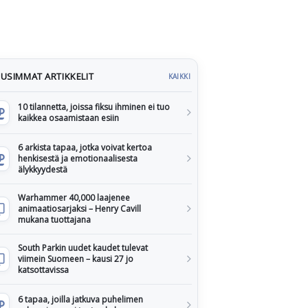
USIMMAT ARTIKKELIT
KAIKKI
10 tilannetta, joissa fiksu ihminen ei tuo
kaikkea osaamistaan esiin
6 arkista tapaa, jotka voivat kertoa
henkisestä ja emotionaalisesta
älykkyydestä
Warhammer 40,000 laajenee
animaatiosarjaksi – Henry Cavill
mukana tuottajana
South Parkin uudet kaudet tulevat
viimein Suomeen – kausi 27 jo
katsottavissa
6 tapaa, joilla jatkuva puhelimen