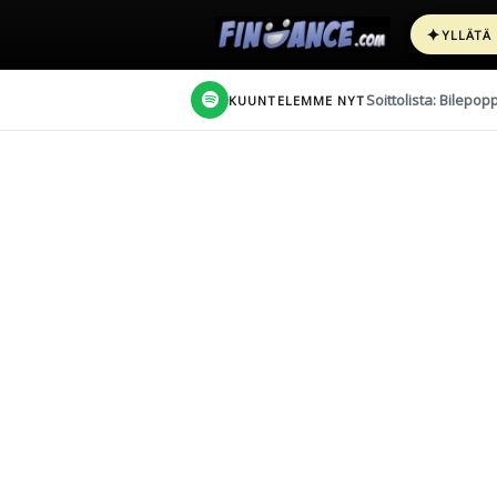
✦
YLLÄTÄ
Soittolista: Bilepop
KUUNTELEMME NYT