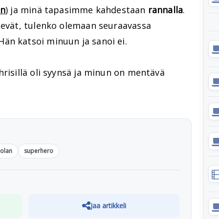
an
) ja minä tapasimme kahdestaan
rannalla
.
elevät, tulenko olemaan seuraavassa
än katsoi minuun ja sanoi ei.
hrisillä oli syynsä ja minun on mentävä
Nolan
superhero
Jaa artikkeli