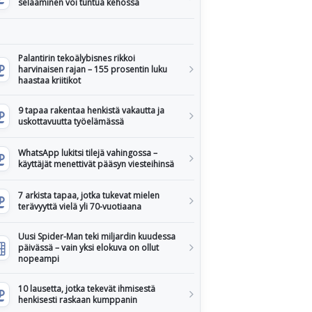
selaaminen voi tuntua kehossa
Palantirin tekoälybisnes rikkoi
harvinaisen rajan – 155 prosentin luku
haastaa kriitikot
9 tapaa rakentaa henkistä vakautta ja
uskottavuutta työelämässä
WhatsApp lukitsi tilejä vahingossa –
käyttäjät menettivät pääsyn viesteihinsä
7 arkista tapaa, jotka tukevat mielen
terävyyttä vielä yli 70-vuotiaana
Uusi Spider-Man teki miljardin kuudessa
päivässä – vain yksi elokuva on ollut
nopeampi
10 lausetta, jotka tekevät ihmisestä
henkisesti raskaan kumppanin